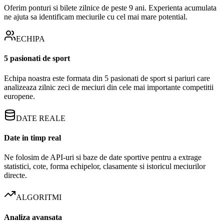
Oferim ponturi si bilete zilnice de peste 9 ani. Experienta acumulata
ne ajuta sa identificam meciurile cu cel mai mare potential.
ECHIPA
5 pasionati de sport
Echipa noastra este formata din 5 pasionati de sport si pariuri care
analizeaza zilnic zeci de meciuri din cele mai importante competitii
europene.
DATE REALE
Date in timp real
Ne folosim de API-uri si baze de date sportive pentru a extrage
statistici, cote, forma echipelor, clasamente si istoricul meciurilor
directe.
ALGORITMI
Analiza avansata