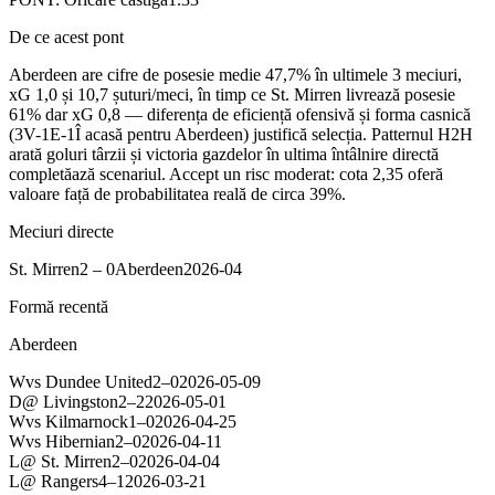
De ce acest pont
Aberdeen are cifre de posesie medie 47,7% în ultimele 3 meciuri,
xG 1,0 și 10,7 șuturi/meci, în timp ce St. Mirren livrează posesie
61% dar xG 0,8 — diferența de eficiență ofensivă și forma casnică
(3V-1E-1Î acasă pentru Aberdeen) justifică selecția. Patternul H2H
arată goluri târzii și victoria gazdelor în ultima întâlnire directă
completăază scenariul. Accept un risc moderat: cota 2,35 oferă
valoare față de probabilitatea reală de circa 39%.
Meciuri directe
St. Mirren
2
–
0
Aberdeen
2026-04
Formă recentă
Aberdeen
W
vs
Dundee United
2
–
0
2026-05-09
D
@
Livingston
2
–
2
2026-05-01
W
vs
Kilmarnock
1
–
0
2026-04-25
W
vs
Hibernian
2
–
0
2026-04-11
L
@
St. Mirren
2
–
0
2026-04-04
L
@
Rangers
4
–
1
2026-03-21