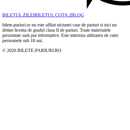
BILETUL ZILEI
BILETUL COTA 2
BLOG
bilete-pariuri.ro nu este afiliat niciunei case de pariuri si nici nu
detine licenta de gradul clasa II de pariuri. Toate materialele
prezentate sunt pur informative. Este interzisa utilizarea de catre
persoanele sub 18 ani.
©
2026
BILETE-PARIURI.RO