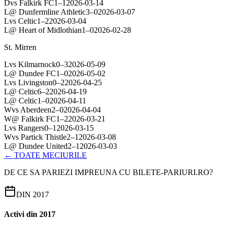
D
vs
Falkirk FC
1
–
1
2026-03-14
L
@
Dunfermline Athletic
3
–
0
2026-03-07
L
vs
Celtic
1
–
2
2026-03-04
L
@
Heart of Midlothian
1
–
0
2026-02-28
St. Mirren
L
vs
Kilmarnock
0
–
3
2026-05-09
L
@
Dundee FC
1
–
0
2026-05-02
L
vs
Livingston
0
–
2
2026-04-25
L
@
Celtic
6
–
2
2026-04-19
L
@
Celtic
1
–
0
2026-04-11
W
vs
Aberdeen
2
–
0
2026-04-04
W
@
Falkirk FC
1
–
2
2026-03-21
L
vs
Rangers
0
–
1
2026-03-15
W
vs
Partick Thistle
2
–
1
2026-03-08
L
@
Dundee United
2
–
1
2026-03-03
← TOATE MECIURILE
DE CE SA PARIEZI IMPREUNA CU BILETE-PARIURI.RO?
DIN 2017
Activi din 2017