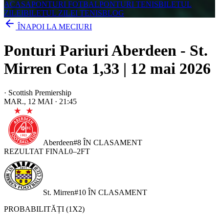
ACASA
PONTURI FOTBAL
PONTURI TENIS
BILETUL
ZILEI
BILETUL ZILEI TENIS
BLOG
ÎNAPOI LA MECIURI
Ponturi Pariuri Aberdeen - St.
Mirren Cota 1,33 | 12 mai 2026
·
Scottish Premiership
MAR., 12 MAI
·
21:45
Aberdeen
#
8
ÎN CLASAMENT
REZULTAT FINAL
0
–
2
FT
St. Mirren
#
10
ÎN CLASAMENT
PROBABILITĂȚI (1X2)