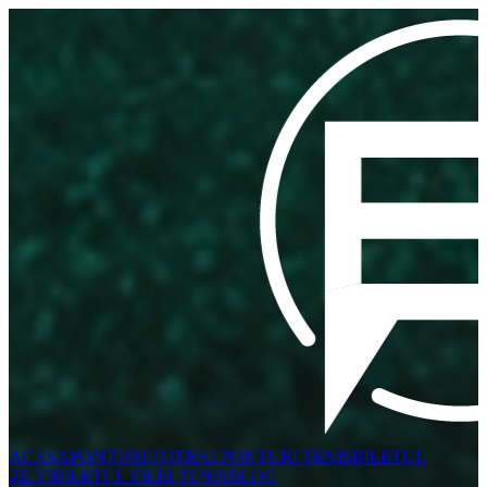
ACASA
PONTURI FOTBAL
PONTURI TENIS
BILETUL
ZILEI
BILETUL ZILEI TENIS
BLOG