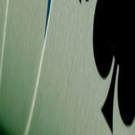
ne.
tre.