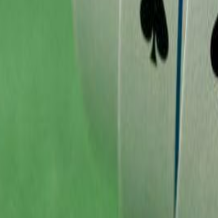
d dacă biletul e câștigător
tate live, sisteme de joc
să câștigi