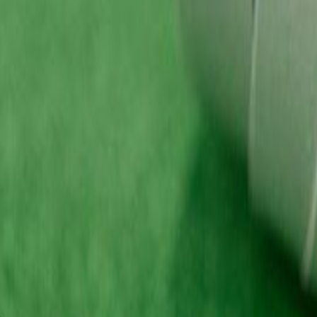
e ajuta sa identificam meciurile cu cel mai mare potential.
alizeaza zilnic zeci de meciuri din cele mai importante competitii europe
i, cote, forma echipelor, clasamente si istoricul meciurilor directe.
rul de goluri marcate, ridicand probabilitatea de castig a biletelor noas