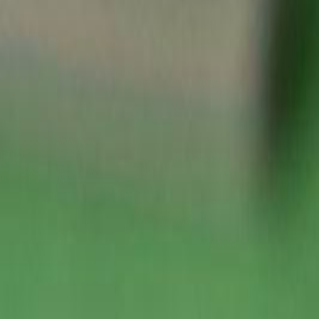
Rentz. Care sunt regulile jocului de rentz
23 mai 2022
Ponturi Pariuri
Ghid Pariuri
3 jocuri de cărți pe care să le joci când te 
23 mai 2022
Ponturi Pariuri
Ghid Pariuri
Cele mai frumoase 5 piscine din București
22 mai 2022
Ponturi Pariuri
Cine transmite la TV finala Champions Lea
22 mai 2022
Ponturi Pariuri
Bilete Liga Campionilor
Cine transmite la TV finala Conference L