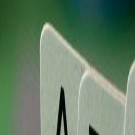
strângi cu prietenii
: prețuri, informații, FOTO
gue Liverpool - Real Madrid și cum o poți
eague AS Roma - Feyenoord și cum o poți ve