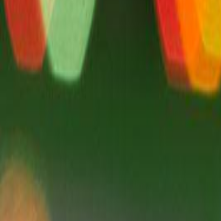
16 decembrie 2022
Ponturi Pariuri
Ghid Pariuri
Agentii
Superbet
Casino
Superbet Verifica Bilete AICI. Afla rapid d
16 decembrie 2022
Ghid Pariuri
Ce salariu are un dealer din cazinourile d
12 decembrie 2022
Ponturi Pariuri
Ghid Pariuri
Cum îți deschizi rapid și ușor un cont la F
7 iulie 2022
Ponturi Pariuri
Agentii
Care sunt regulile jocului de ruletă. Cum se
6 iulie 2022