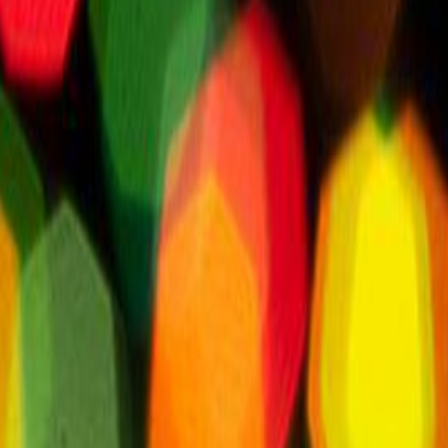
 un loc cele mai bune reduceri din România
.04.2024 (1,90 + 2,60)
spin. Ghid de activare