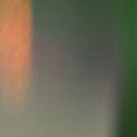
Ponturi Pariuri
Ghid Pariuri
Program Get's Bet. Ce program de funcțion
6 iulie 2022
Ponturi Pariuri
Agentii
Program Fortuna. Ce program de funcționa
26 mai 2022
Ponturi Pariuri
Agentii
Program Superbet. Ce program de funcțion
24 mai 2022
Ponturi Pariuri
Agentii
Tabinet. Care sunt regulile jocului de tabin
23 mai 2022
Ponturi Pariuri
Ghid Pariuri