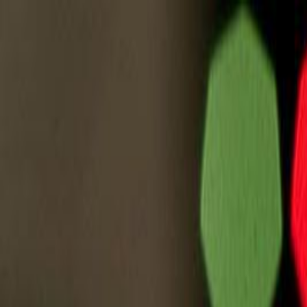
ACASA
PONTURI FOTBAL
PONTURI TENIS
BILETUL ZILEI
B
ACASA
PONTURI FOTBAL
PONTURI TENIS
BILETUL ZILEI
B