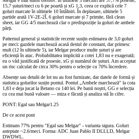
Melgar e mai stabil ofensiv: în ultimele 3 meciuri are 57,7% posesie,
15,7 șuturi/meci cu 6 pe poartă și xG 1,3, ceea ce explică cele 7
goluri marcate în ultimele 10 întâlniri. În deplasare, ultimele 5
partide arată 1V-2E-2Î, 6 goluri marcate și 7 primite, fără clean
sheet, iar GG 4/5 marchează clar o predispoziție la goluri de ambele
părți.
Patternul general și statisticile recente susțin estimarea de 3,0 goluri
pe meci: gazdele marchează acasă destul de constant, dar primesc
mult (12 în ultimele 5), iar Melgar produce multe șuturi și are
eficiență în atac. Probabilitatea implicită a cotei 1,83 nu e exagerată;
eu o văd justificată de posesie, xG și numărul de șuturi. Am acceptat
un risc calculat de circa 30% pentru o selecție cu 70% încredere.
Absențe sau detalii de lot nu au fost furnizate, dar datele de formă și
statistica golurilor susțin pontul. Pontul „Ambele marchează" la cota
1,83 e deja jucat la Betano cu 140 lei. Pe banii noștri, GG e selecția
cu cea mai bună valoare — miza e făcută și analiza stă în cifre.
PONT:
Egal sau Melgar
1.25
De ce acest pont
Estimam 77% pentru "Egal sau Melgar" - varianta sigura. Goluri
asteptate ~2.6/meci. Forma: ADC Juan Pablo II DLLLD, Melgar
DWDWL.