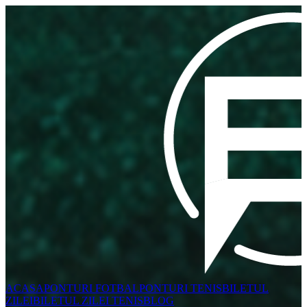
ACASA
PONTURI FOTBAL
PONTURI TENIS
BILETUL
ZILEI
BILETUL ZILEI TENIS
BLOG