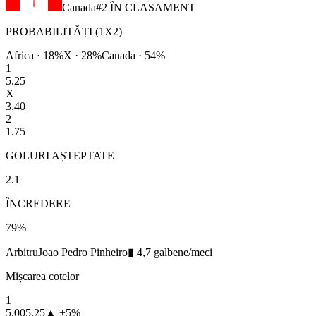
Canada
#
2
ÎN CLASAMENT
PROBABILITĂȚI (1X2)
Africa
·
18
%
X ·
28
%
Canada
·
54
%
1
5.25
X
3.40
2
1.75
GOLURI AȘTEPTATE
2.1
ÎNCREDERE
79
%
Arbitru
Joao Pedro Pinheiro
▮
4,7
galbene/meci
Mișcarea cotelor
1
5.00
5.25
▲
+
5
%