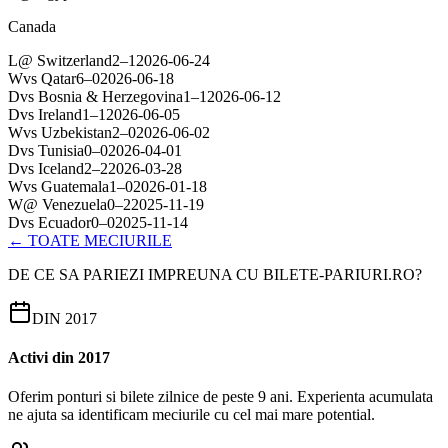
Canada
L
@
Switzerland
2
–
1
2026-06-24
W
vs
Qatar
6
–
0
2026-06-18
D
vs
Bosnia & Herzegovina
1
–
1
2026-06-12
D
vs
Ireland
1
–
1
2026-06-05
W
vs
Uzbekistan
2
–
0
2026-06-02
D
vs
Tunisia
0
–
0
2026-04-01
D
vs
Iceland
2
–
2
2026-03-28
W
vs
Guatemala
1
–
0
2026-01-18
W
@
Venezuela
0
–
2
2025-11-19
D
vs
Ecuador
0
–
0
2025-11-14
← TOATE MECIURILE
DE CE SA PARIEZI IMPREUNA CU BILETE-PARIURI.RO?
DIN 2017
Activi din 2017
Oferim ponturi si bilete zilnice de peste 9 ani. Experienta acumulata
ne ajuta sa identificam meciurile cu cel mai mare potential.