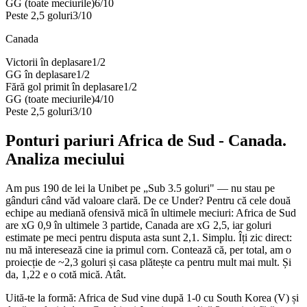
GG (toate meciurile)
6
/
10
Peste 2,5 goluri
3
/
10
Canada
Victorii în deplasare
1
/
2
GG în deplasare
1
/
2
Fără gol primit în deplasare
1
/
2
GG (toate meciurile)
4
/
10
Peste 2,5 goluri
3
/
10
Ponturi pariuri
Africa de Sud
-
Canada
.
Analiza meciului
Am pus 190 de lei la Unibet pe „Sub 3.5 goluri" — nu stau pe
gânduri când văd valoare clară. De ce Under? Pentru că cele două
echipe au mediană ofensivă mică în ultimele meciuri: Africa de Sud
are xG 0,9 în ultimele 3 partide, Canada are xG 2,5, iar goluri
estimate pe meci pentru disputa asta sunt 2,1. Simplu. Îți zic direct:
nu mă interesează cine ia primul corn. Contează că, per total, am o
proiecție de ~2,3 goluri și casa plătește ca pentru mult mai mult. Și
da, 1,22 e o cotă mică. Atât.
Uită-te la formă: Africa de Sud vine după 1-0 cu South Korea (V) și