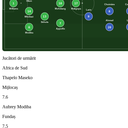
Okon
1
10
17
Choinière
Co
Williams
Mofokeng
Makgopa
Larin
14
6
13
9
Mbokazi
Ahmed
Sithole
7
6
20
Appollis
Modiba
Jucători de urmărit
Africa de Sud
Thapelo Maseko
Mijlocaș
7.6
Aubrey Modiba
Fundaș
7.5