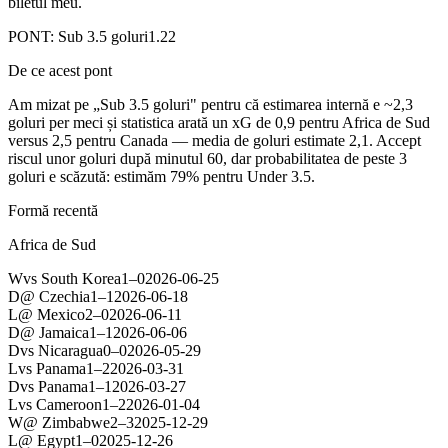
biletul meu.
PONT:
Sub 3.5 goluri
1.22
De ce acest pont
Am mizat pe „Sub 3.5 goluri" pentru că estimarea internă e ~2,3
goluri per meci și statistica arată un xG de 0,9 pentru Africa de Sud
versus 2,5 pentru Canada — media de goluri estimate 2,1. Accept
riscul unor goluri după minutul 60, dar probabilitatea de peste 3
goluri e scăzută: estimăm 79% pentru Under 3.5.
Formă recentă
Africa de Sud
W
vs
South Korea
1
–
0
2026-06-25
D
@
Czechia
1
–
1
2026-06-18
L
@
Mexico
2
–
0
2026-06-11
D
@
Jamaica
1
–
1
2026-06-06
D
vs
Nicaragua
0
–
0
2026-05-29
L
vs
Panama
1
–
2
2026-03-31
D
vs
Panama
1
–
1
2026-03-27
L
vs
Cameroon
1
–
2
2026-01-04
W
@
Zimbabwe
2
–
3
2025-12-29
L
@
Egypt
1
–
0
2025-12-26