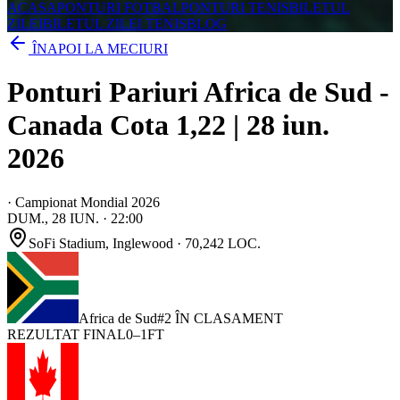
ACASA
PONTURI FOTBAL
PONTURI TENIS
BILETUL
ZILEI
BILETUL ZILEI TENIS
BLOG
ÎNAPOI LA MECIURI
Ponturi Pariuri Africa de Sud -
Canada Cota 1,22 | 28 iun.
2026
·
Campionat Mondial 2026
DUM., 28 IUN.
·
22:00
SoFi Stadium
, Inglewood
· 70,242 LOC.
Africa de Sud
#
2
ÎN CLASAMENT
REZULTAT FINAL
0
–
1
FT