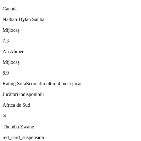
Canada
Nathan-Dylan Saliba
Mijlocaș
7.3
Ali Ahmed
Mijlocaș
6.9
Rating SofaScore din ultimul meci jucat
Jucători indisponibili
Africa de Sud
✕
Themba Zwane
red_card_suspension