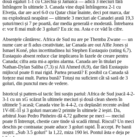
două egaluri 1-1 cu Czechia și Jamaica — adică 3 meciuri fără
înfrângere în ultimele 3. Canada vine după înfrângerea 2-1 cu
Elveția, dar are acel 6-0 cu Qatar chiar înainte, deci pot marca, dar
nu explodează neapărat — ultimele 3 meciuri ale Canadei arată 19,3
șuturi/meci și 7 pe poartă, dar media generală e moderată. Întrebarea
e: vor fi mai mult de 3 goluri? Eu zic nu. Asta e ce văd în cifre.
Absențele cântăresc. Africa de Sud nu are pe Themba Zwane — un
nume care ar fi adus creativitate, iar Canada are out Alfie Jones și
Ismael Koné, plus incertitudinea lui Stephen Eustaquio (rating 6,7).
Eustaquio absent reduce clar implicarea în fazele de creare pentru
Canada; cifra asta mi-a aprins alarma. Canada are în titulari pe
Nathan‑Dylan Saliba (7,3) și Ali Ahmed (6,9), dar fără Eustaquio
mijlocul poate fi mai rigid. Partea proastă? E posibil ca Canada să
forțeze mai mult. Partea bună? Totuși nu suficient cât să sară de 3
goluri, din punctul meu de vedere.
Istoricul și pattern-ul tactic îmi susțin pariul: Africa de Sud joacă 4-2-
3-1 cu un xG scăzut în ultimele meciuri și două clean sheets în
ultimele 5 acasă; Canada vine în 4-4-2, cu deplasări recente având
1V-0E-1Î și 3 goluri marcate/2 primite în ultimele 2 ieșiri. Da,
arbitrul Joao Pedro Pinheiro dă 4,72 galbene pe meci — meciul
poate fi întrerupt, chestie care tinde să scadă ritmul. Riscul? Un meci
deschis pe contraatac poate aduce 3 goluri rapid. Îl accept. Pe banii
noștri: „Sub 3.5 goluri" la 1,22, miza 190 lei. Pontul ăsta e deja pe