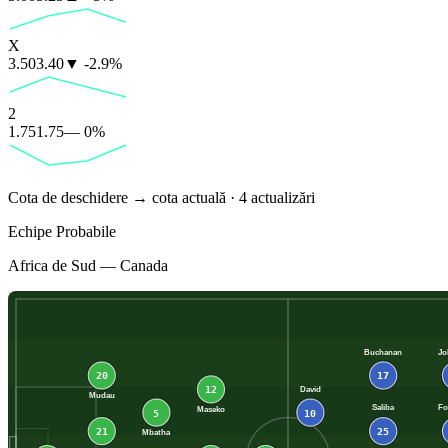
X
3.50
3.40
▼
-2.9
%
2
1.75
1.75
—
0
%
Cota de deschidere → cota actuală ·
4
actualizări
Echipe Probabile
Africa de Sud
—
Canada
Buchanan
Jo
20
17
12
David
Mudau
Saliba
Fo
Maseko
5
10
21
25
Mbatha