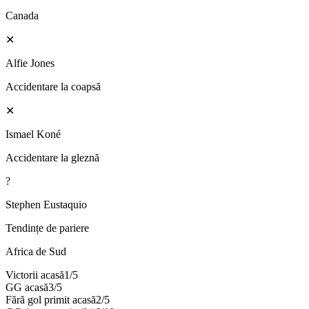
Canada
✕
Alfie Jones
Accidentare la coapsă
✕
Ismael Koné
Accidentare la gleznă
?
Stephen Eustaquio
Tendințe de pariere
Africa de Sud
Victorii acasă
1
/
5
GG acasă
3
/
5
Fără gol primit acasă
2
/
5