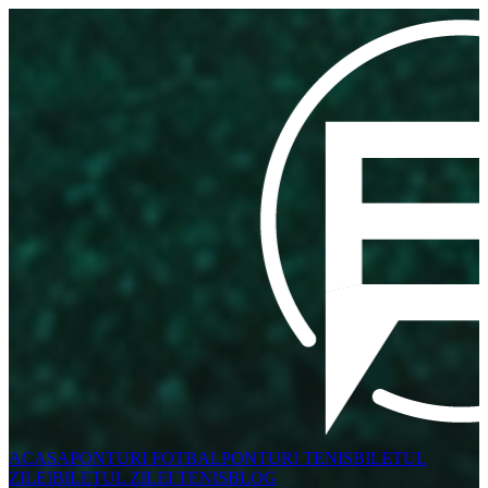
ACASA
PONTURI FOTBAL
PONTURI TENIS
BILETUL
ZILEI
BILETUL ZILEI TENIS
BLOG