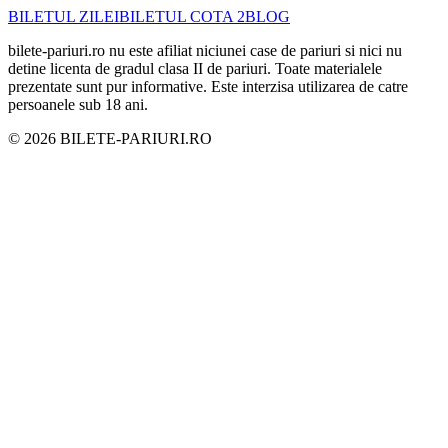
BILETUL ZILEI
BILETUL COTA 2
BLOG
bilete-pariuri.ro nu este afiliat niciunei case de pariuri si nici nu
detine licenta de gradul clasa II de pariuri. Toate materialele
prezentate sunt pur informative. Este interzisa utilizarea de catre
persoanele sub 18 ani.
©
2026
BILETE-PARIURI.RO