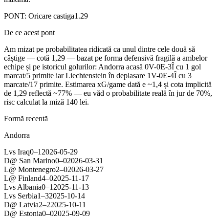
PONT:
Oricare castiga
1.29
De ce acest pont
Am mizat pe probabilitatea ridicată ca unul dintre cele două să
câștige — cotă 1,29 — bazat pe forma defensivă fragilă a ambelor
echipe și pe istoricul golurilor: Andorra acasă 0V-0E-3Î cu 1 gol
marcat/5 primite iar Liechtenstein în deplasare 1V-0E-4Î cu 3
marcate/17 primite. Estimarea xG/game dată e ~1,4 și cota implicită
de 1,29 reflectă ~77% — eu văd o probabilitate reală în jur de 70%,
risc calculat la miză 140 lei.
Formă recentă
Andorra
L
vs
Iraq
0
–
1
2026-05-29
D
@
San Marino
0
–
0
2026-03-31
L
@
Montenegro
2
–
0
2026-03-27
L
@
Finland
4
–
0
2025-11-17
L
vs
Albania
0
–
1
2025-11-13
L
vs
Serbia
1
–
3
2025-10-14
D
@
Latvia
2
–
2
2025-10-11
D
@
Estonia
0
–
0
2025-09-09