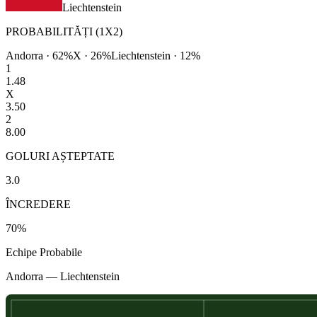
Liechtenstein
PROBABILITĂȚI (1X2)
Andorra
·
62
%
X ·
26
%
Liechtenstein
·
12
%
1
1.48
X
3.50
2
8.00
GOLURI AȘTEPTATE
3.0
ÎNCREDERE
70
%
Echipe Probabile
Andorra
—
Liechtenstein