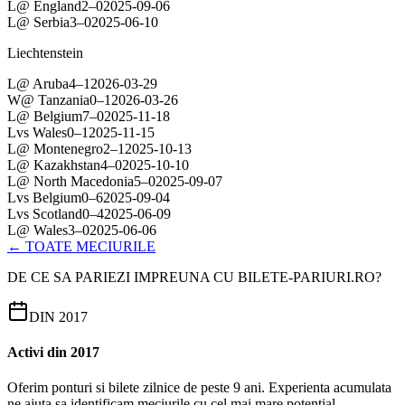
L
@
England
2
–
0
2025-09-06
L
@
Serbia
3
–
0
2025-06-10
Liechtenstein
L
@
Aruba
4
–
1
2026-03-29
W
@
Tanzania
0
–
1
2026-03-26
L
@
Belgium
7
–
0
2025-11-18
L
vs
Wales
0
–
1
2025-11-15
L
@
Montenegro
2
–
1
2025-10-13
L
@
Kazakhstan
4
–
0
2025-10-10
L
@
North Macedonia
5
–
0
2025-09-07
L
vs
Belgium
0
–
6
2025-09-04
L
vs
Scotland
0
–
4
2025-06-09
L
@
Wales
3
–
0
2025-06-06
← TOATE MECIURILE
DE CE SA PARIEZI IMPREUNA CU BILETE-PARIURI.RO?
DIN 2017
Activi din 2017
Oferim ponturi si bilete zilnice de peste 9 ani. Experienta acumulata
ne ajuta sa identificam meciurile cu cel mai mare potential.