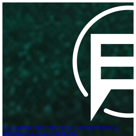
ACASA
PONTURI FOTBAL
PONTURI TENIS
BILETUL
ZILEI
BILETUL ZILEI TENIS
BLOG