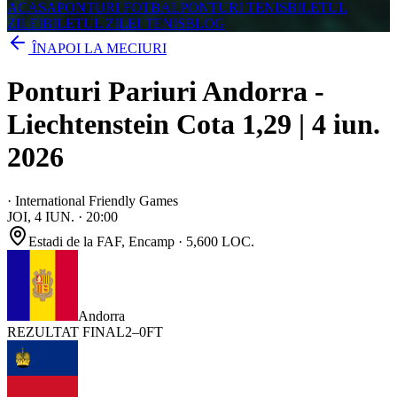
ACASA
PONTURI FOTBAL
PONTURI TENIS
BILETUL
ZILEI
BILETUL ZILEI TENIS
BLOG
ÎNAPOI LA MECIURI
Ponturi Pariuri Andorra -
Liechtenstein Cota 1,29 | 4 iun.
2026
·
International Friendly Games
JOI, 4 IUN.
·
20:00
Estadi de la FAF
, Encamp
· 5,600 LOC.
Andorra
REZULTAT FINAL
2
–
0
FT