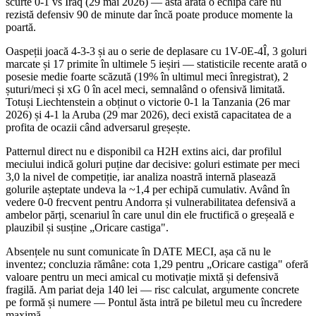
scurte 0-1 vs Iraq (29 mai 2026) — asta arată o echipă care nu
rezistă defensiv 90 de minute dar încă poate produce momente la
poartă.
Oaspeții joacă 4-3-3 și au o serie de deplasare cu 1V-0E-4Î, 3 goluri
marcate și 17 primite în ultimele 5 ieșiri — statisticile recente arată o
posesie medie foarte scăzută (19% în ultimul meci înregistrat), 2
șuturi/meci și xG 0 în acel meci, semnalând o ofensivă limitată.
Totuși Liechtenstein a obținut o victorie 0-1 la Tanzania (26 mar
2026) și 4-1 la Aruba (29 mar 2026), deci există capacitatea de a
profita de ocazii când adversarul greșește.
Patternul direct nu e disponibil ca H2H extins aici, dar profilul
meciului indică goluri puține dar decisive: goluri estimate per meci
3,0 la nivel de competiție, iar analiza noastră internă plasează
golurile așteptate undeva la ~1,4 per echipă cumulativ. Având în
vedere 0-0 frecvent pentru Andorra și vulnerabilitatea defensivă a
ambelor părți, scenariul în care unul din ele fructifică o greșeală e
plauzibil și susține „Oricare castiga".
Absențele nu sunt comunicate în DATE MECI, așa că nu le
inventez; concluzia rămâne: cota 1,29 pentru „Oricare castiga" oferă
valoare pentru un meci amical cu motivație mixtă și defensivă
fragilă. Am pariat deja 140 lei — risc calculat, argumente concrete
pe formă și numere — Pontul ăsta intră pe biletul meu cu încredere
maximă.