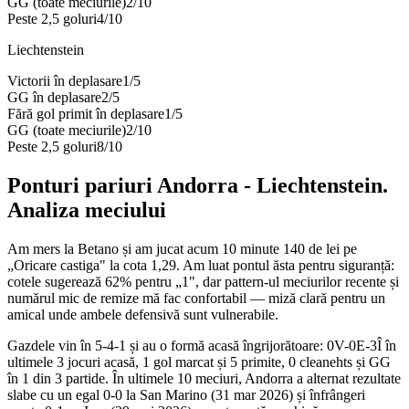
GG (toate meciurile)
2
/
10
Peste 2,5 goluri
4
/
10
Liechtenstein
Victorii în deplasare
1
/
5
GG în deplasare
2
/
5
Fără gol primit în deplasare
1
/
5
GG (toate meciurile)
2
/
10
Peste 2,5 goluri
8
/
10
Ponturi pariuri
Andorra
-
Liechtenstein
.
Analiza meciului
Am mers la Betano și am jucat acum 10 minute 140 de lei pe
„Oricare castiga" la cota 1,29. Am luat pontul ăsta pentru siguranță:
cotele sugerează 62% pentru „1", dar pattern-ul meciurilor recente și
numărul mic de remize mă fac confortabil — miză clară pentru un
amical unde ambele defensivă sunt vulnerabile.
Gazdele vin în 5-4-1 și au o formă acasă îngrijorătoare: 0V-0E-3Î în
ultimele 3 jocuri acasă, 1 gol marcat și 5 primite, 0 cleanehts și GG
în 1 din 3 partide. În ultimele 10 meciuri, Andorra a alternat rezultate
slabe cu un egal 0-0 la San Marino (31 mar 2026) și înfrângeri