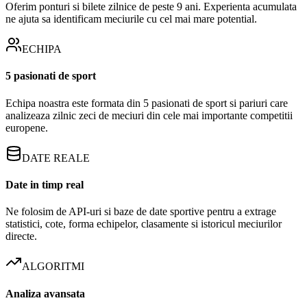
Oferim ponturi si bilete zilnice de peste 9 ani. Experienta acumulata
ne ajuta sa identificam meciurile cu cel mai mare potential.
ECHIPA
5 pasionati de sport
Echipa noastra este formata din 5 pasionati de sport si pariuri care
analizeaza zilnic zeci de meciuri din cele mai importante competitii
europene.
DATE REALE
Date in timp real
Ne folosim de API-uri si baze de date sportive pentru a extrage
statistici, cote, forma echipelor, clasamente si istoricul meciurilor
directe.
ALGORITMI
Analiza avansata