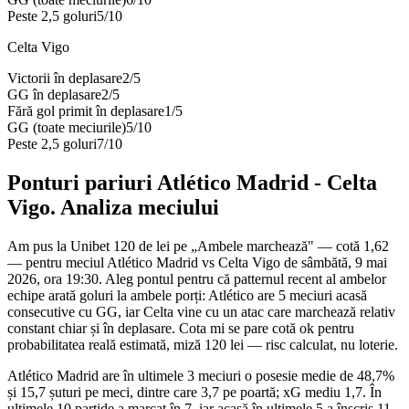
Peste 2,5 goluri
5
/
10
Celta Vigo
Victorii în deplasare
2
/
5
GG în deplasare
2
/
5
Fără gol primit în deplasare
1
/
5
GG (toate meciurile)
5
/
10
Peste 2,5 goluri
7
/
10
Ponturi pariuri
Atlético Madrid
-
Celta
Vigo
. Analiza meciului
Am pus la Unibet 120 de lei pe „Ambele marchează" — cotă 1,62
— pentru meciul Atlético Madrid vs Celta Vigo de sâmbătă, 9 mai
2026, ora 19:30. Aleg pontul pentru că patternul recent al ambelor
echipe arată goluri la ambele porți: Atlético are 5 meciuri acasă
consecutive cu GG, iar Celta vine cu un atac care marchează relativ
constant chiar și în deplasare. Cota mi se pare cotă ok pentru
probabilitatea reală estimată, miză 120 lei — risc calculat, nu loterie.
Atlético Madrid are în ultimele 3 meciuri o posesie medie de 48,7%
și 15,7 șuturi pe meci, dintre care 3,7 pe poartă; xG mediu 1,7. În
ultimele 10 partide a marcat în 7, iar acasă în ultimele 5 a înscris 11