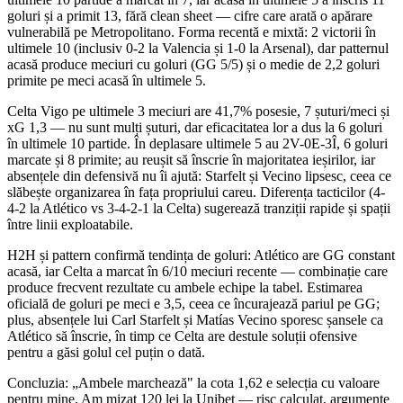
goluri și a primit 13, fără clean sheet — cifre care arată o apărare
vulnerabilă pe Metropolitano. Forma recentă e mixtă: 2 victorii în
ultimele 10 (inclusiv 0-2 la Valencia și 1-0 la Arsenal), dar patternul
acasă produce meciuri cu goluri (GG 5/5) și o medie de 2,2 goluri
primite pe meci acasă în ultimele 5.
Celta Vigo pe ultimele 3 meciuri are 41,7% posesie, 7 șuturi/meci și
xG 1,3 — nu sunt mulți șuturi, dar eficacitatea lor a dus la 6 goluri
în ultimele 10 partide. În deplasare ultimele 5 au 2V-0E-3Î, 6 goluri
marcate și 8 primite; au reușit să înscrie în majoritatea ieșirilor, iar
absențele din defensivă nu îi ajută: Starfelt și Vecino lipsesc, ceea ce
slăbește organizarea în fața propriului careu. Diferența tacticilor (4-
4-2 la Atlético vs 3-4-2-1 la Celta) sugerează tranziții rapide și spații
între linii exploatabile.
H2H și pattern confirmă tendința de goluri: Atlético are GG constant
acasă, iar Celta a marcat în 6/10 meciuri recente — combinație care
produce frecvent rezultate cu ambele echipe la tabel. Estimarea
oficială de goluri pe meci e 3,5, ceea ce încurajează pariul pe GG;
plus, absențele lui Carl Starfelt și Matías Vecino sporesc șansele ca
Atlético să înscrie, în timp ce Celta are destule soluții ofensive
pentru a găsi golul cel puțin o dată.
Concluzia: „Ambele marchează" la cota 1,62 e selecția cu valoare
pentru mine. Am mizat 120 lei la Unibet — risc calculat, argumente