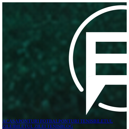
ACASA
PONTURI FOTBAL
PONTURI TENIS
BILETUL
ZILEI
BILETUL ZILEI TENIS
BLOG