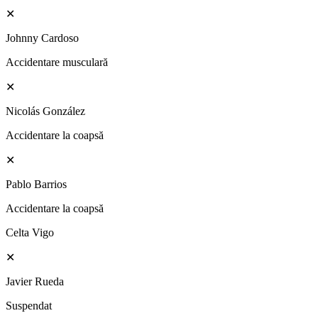
✕
Johnny Cardoso
Accidentare musculară
✕
Nicolás González
Accidentare la coapsă
✕
Pablo Barrios
Accidentare la coapsă
Celta Vigo
✕
Javier Rueda
Suspendat