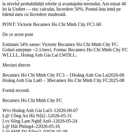
la nivelul probabilității oferite și avantajului terenului. Am mizat 40
lei la Unibet — risc calculat, încredere 50%. Pontul ăsta intră pe
biletul meu cu încredere moderată.
PONT:
Victorie Becamex Ho Chi Minh City FC
1.60
De ce acest pont
Estimam 54% sanse: Victorie Becamex Ho Chi Minh City FC.
Goluri asteptate ~2.1/meci. Forma: Becamex Ho Chi Minh City FC
WLLLL, Hoàng Anh Gia Lai LWDLL.
Meciuri directe
Becamex Ho Chi Minh City FC
3
–
1
Hoàng Anh Gia Lai
2026-06
Hoàng Anh Gia Lai
0
–
3
Becamex Ho Chi Minh City FC
2025-08
Formă recentă
Becamex Ho Chi Minh City FC
W
vs
Hoàng Anh Gia Lai
3
–
1
2026-06-07
L
@
Công An Hà Nội
2
–
1
2026-05-31
L
vs
Sông Lam Nghệ An
0
–
1
2026-05-24
L
@
Hải Phòng
4
–
2
2026-05-16
L
@
SHB Đà Nẵng
2
–
0
2026-05-08