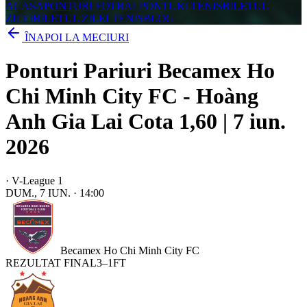
ACASA
PONTURI FOTBAL
PONTURI TENIS
BILETUL
ZILEI
BILETUL ZILEI TENIS
BLOG
ÎNAPOI LA MECIURI
Ponturi Pariuri Becamex Ho
Chi Minh City FC - Hoàng
Anh Gia Lai Cota 1,60 | 7 iun.
2026
·
V-League 1
DUM., 7 IUN.
·
14:00
Becamex Ho Chi Minh City FC
REZULTAT FINAL
3
–
1
FT