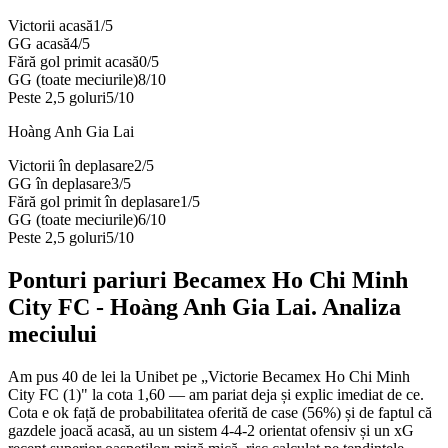
Victorii acasă
1
/
5
GG acasă
4
/
5
Fără gol primit acasă
0
/
5
GG (toate meciurile)
8
/
10
Peste 2,5 goluri
5
/
10
Hoàng Anh Gia Lai
Victorii în deplasare
2
/
5
GG în deplasare
3
/
5
Fără gol primit în deplasare
1
/
5
GG (toate meciurile)
6
/
10
Peste 2,5 goluri
5
/
10
Ponturi pariuri
Becamex Ho Chi Minh
City FC
-
Hoàng Anh Gia Lai
. Analiza
meciului
Am pus 40 de lei la Unibet pe „Victorie Becamex Ho Chi Minh
City FC (1)" la cota 1,60 — am pariat deja și explic imediat de ce.
Cota e ok față de probabilitatea oferită de case (56%) și de faptul că
gazdele joacă acasă, au un sistem 4-4-2 orientat ofensiv și un xG