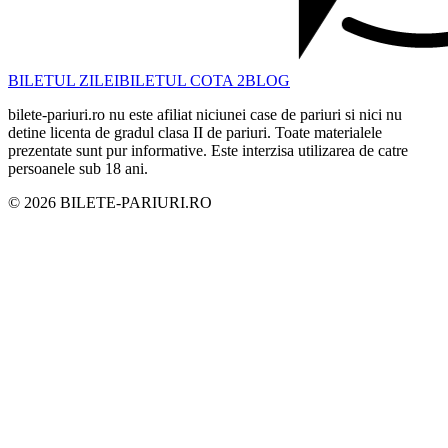
BILETUL ZILEI
BILETUL COTA 2
BLOG
bilete-pariuri.ro nu este afiliat niciunei case de pariuri si nici nu
detine licenta de gradul clasa II de pariuri. Toate materialele
prezentate sunt pur informative. Este interzisa utilizarea de catre
persoanele sub 18 ani.
©
2026
BILETE-PARIURI.RO