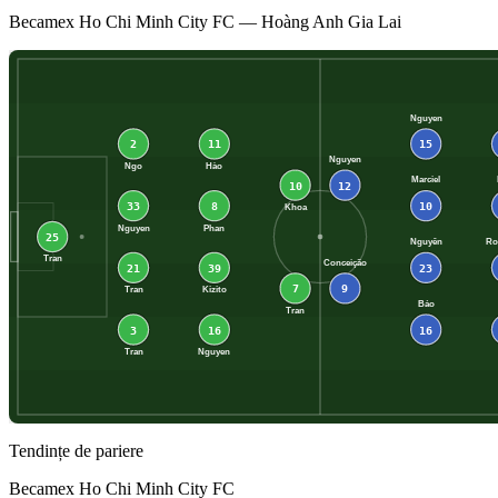
Becamex Ho Chi Minh City FC
—
Hoàng Anh Gia Lai
Nguyen
2
11
15
Nguyen
Ngo
Hào
Marciel
10
12
33
8
10
Khoa
Nguyen
Phan
25
Nguyên
Ro
Tran
Conceição
21
39
23
7
9
Tran
Kizito
Bảo
Tran
3
16
16
Tran
Nguyen
Tendințe de pariere
Becamex Ho Chi Minh City FC