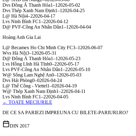
D
vs
Đông Á Thanh Hóa
1
–
1
2026-05-02
D
vs
Thép Xanh Nam Định
1
–
1
2026-04-25
L
@
Hà Nội
4
–
2
2026-04-17
L
vs
Ninh Bình FC
1
–
2
2026-04-12
D
@
PVF-Công An Nhân Dân
1
–
1
2026-04-04
Hoàng Anh Gia Lai
L
@
Becamex Ho Chi Minh City FC
3
–
1
2026-06-07
W
vs
Hà Nội
3
–
1
2026-05-31
D
@
Đông Á Thanh Hóa
1
–
1
2026-05-23
L
vs
Hồng Lĩnh Hà Tĩnh
0
–
2
2026-05-17
L
vs
PVF-Công An Nhân Dân
1
–
2
2026-05-10
W
@
Sông Lam Nghệ An
0
–
1
2026-05-03
D
vs
Hải Phòng
0
–
0
2026-04-24
L
@
Thể Công - Viettel
1
–
0
2026-04-19
W
@
Thép Xanh Nam Định
1
–
2
2026-04-11
L
vs
Ninh Bình FC
1
–
2
2026-04-05
← TOATE MECIURILE
DE CE SA PARIEZI IMPREUNA CU BILETE-PARIURI.RO?
DIN 2017