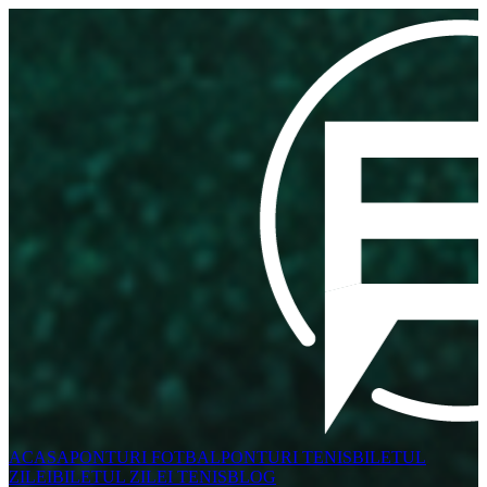
ACASA
PONTURI FOTBAL
PONTURI TENIS
BILETUL
ZILEI
BILETUL ZILEI TENIS
BLOG