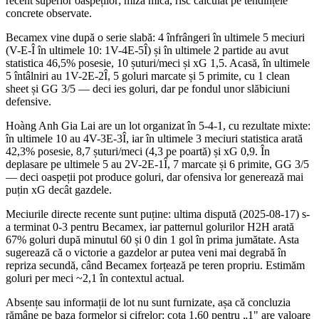
recent superior oaspeților; miză mică, risc calculat pe tendințele
concrete observate.
Becamex vine după o serie slabă: 4 înfrângeri în ultimele 5 meciuri
(V-E-Î în ultimele 10: 1V-4E-5Î) și în ultimele 2 partide au avut
statistica 46,5% posesie, 10 șuturi/meci și xG 1,5. Acasă, în ultimele
5 întâlniri au 1V-2E-2Î, 5 goluri marcate și 5 primite, cu 1 clean
sheet și GG 3/5 — deci ies goluri, dar pe fondul unor slăbiciuni
defensive.
Hoàng Anh Gia Lai are un lot organizat în 5-4-1, cu rezultate mixte:
în ultimele 10 au 4V-3E-3Î, iar în ultimele 3 meciuri statistica arată
42,3% posesie, 8,7 șuturi/meci (4,3 pe poartă) și xG 0,9. În
deplasare pe ultimele 5 au 2V-2E-1Î, 7 marcate și 6 primite, GG 3/5
— deci oaspeții pot produce goluri, dar ofensiva lor generează mai
puțin xG decât gazdele.
Meciurile directe recente sunt puține: ultima dispută (2025-08-17) s-
a terminat 0-3 pentru Becamex, iar patternul golurilor H2H arată
67% goluri după minutul 60 și 0 din 1 gol în prima jumătate. Asta
sugerează că o victorie a gazdelor ar putea veni mai degrabă în
repriza secundă, când Becamex forțează pe teren propriu. Estimăm
goluri per meci ~2,1 în contextul actual.
Absențe sau informații de lot nu sunt furnizate, așa că concluzia
rămâne pe baza formelor și cifrelor: cota 1,60 pentru „1" are valoare