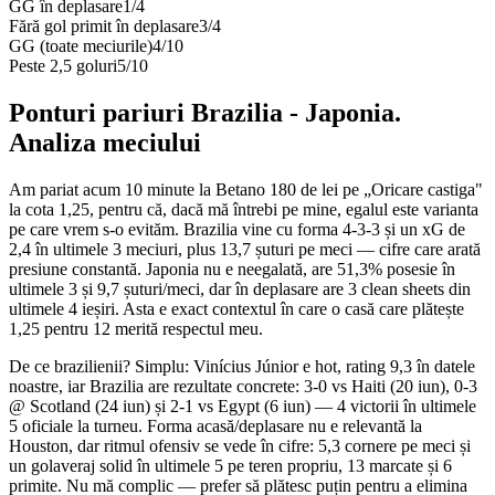
GG în deplasare
1
/
4
Fără gol primit în deplasare
3
/
4
GG (toate meciurile)
4
/
10
Peste 2,5 goluri
5
/
10
Ponturi pariuri
Brazilia
-
Japonia
.
Analiza meciului
Am pariat acum 10 minute la Betano 180 de lei pe „Oricare castiga"
la cota 1,25, pentru că, dacă mă întrebi pe mine, egalul este varianta
pe care vrem s-o evităm. Brazilia vine cu forma 4-3-3 și un xG de
2,4 în ultimele 3 meciuri, plus 13,7 șuturi pe meci — cifre care arată
presiune constantă. Japonia nu e neegalată, are 51,3% posesie în
ultimele 3 și 9,7 șuturi/meci, dar în deplasare are 3 clean sheets din
ultimele 4 ieșiri. Asta e exact contextul în care o casă care plătește
1,25 pentru 12 merită respectul meu.
De ce brazilienii? Simplu: Vinícius Júnior e hot, rating 9,3 în datele
noastre, iar Brazilia are rezultate concrete: 3-0 vs Haiti (20 iun), 0-3
@ Scotland (24 iun) și 2-1 vs Egypt (6 iun) — 4 victorii în ultimele
5 oficiale la turneu. Forma acasă/deplasare nu e relevantă la
Houston, dar ritmul ofensiv se vede în cifre: 5,3 cornere pe meci și
un golaveraj solid în ultimele 5 pe teren propriu, 13 marcate și 6
primite. Nu mă complic — prefer să plătesc puțin pentru a elimina