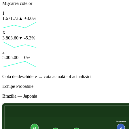
Mișcarea cotelor
1
1.67
1.73
▲
+
3.6
%
X
3.80
3.60
▼
-5.3
%
2
5.00
5.00
—
0
%
Cota de deschidere → cota actuală ·
4
actualizări
Echipe Probabile
Brazilia
—
Japonia
Sugawara
13
2