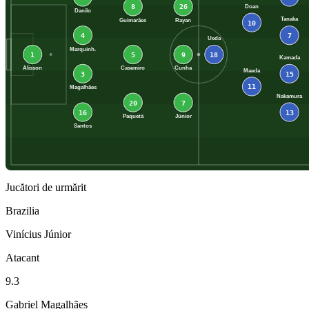
8
26
Doan
Danilo
Tanaka
Guimarães
Rayan
10
4
7
Ueda
Marquinh.
1
5
9
18
Kamada
Alisson
Casemiro
Cunha
Maeda
3
15
11
Magalhães
Nakamura
20
7
16
13
Paquetá
Júnior
Santos
Jucători de urmărit
Brazilia
Vinícius Júnior
Atacant
9.3
Gabriel Magalhães