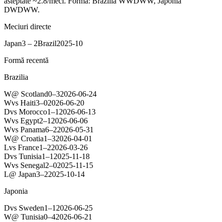
asteptate ~2.8/meci. Forma: Brazilia WWDWW, Japonia
DWDWW.
Meciuri directe
Japan
3
–
2
Brazil
2025-10
Formă recentă
Brazilia
W
@
Scotland
0
–
3
2026-06-24
W
vs
Haiti
3
–
0
2026-06-20
D
vs
Morocco
1
–
1
2026-06-13
W
vs
Egypt
2
–
1
2026-06-06
W
vs
Panama
6
–
2
2026-05-31
W
@
Croatia
1
–
3
2026-04-01
L
vs
France
1
–
2
2026-03-26
D
vs
Tunisia
1
–
1
2025-11-18
W
vs
Senegal
2
–
0
2025-11-15
L
@
Japan
3
–
2
2025-10-14
Japonia
D
vs
Sweden
1
–
1
2026-06-25
W
@
Tunisia
0
–
4
2026-06-21