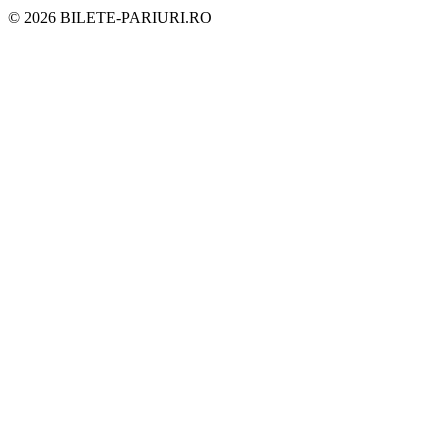
©
2026
BILETE-PARIURI.RO