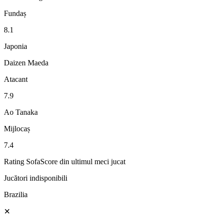
Fundaș
8.1
Japonia
Daizen Maeda
Atacant
7.9
Ao Tanaka
Mijlocaș
7.4
Rating SofaScore din ultimul meci jucat
Jucători indisponibili
Brazilia
✕