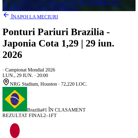
ACASA
PONTURI FOTBAL
PONTURI TENIS
BILETUL
ZILEI
BILETUL ZILEI TENIS
BLOG
ÎNAPOI LA MECIURI
Ponturi Pariuri Brazilia -
Japonia Cota 1,29 | 29 iun.
2026
·
Campionat Mondial 2026
LUN., 29 IUN.
·
20:00
NRG Stadium
, Houston
· 72,220 LOC.
Brazilia
#
1
ÎN CLASAMENT
REZULTAT FINAL
2
–
1
FT