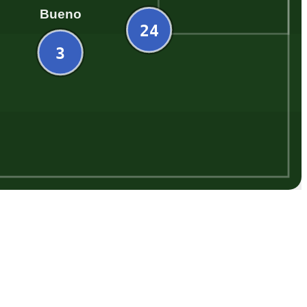
Bueno
24
3