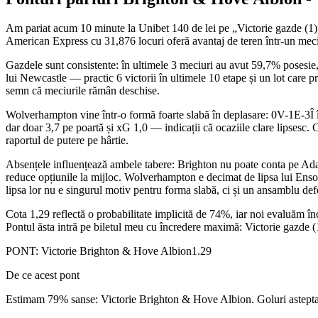
Am pariat acum 10 minute la Unibet 140 de lei pe „Victorie gazde (1)"
American Express cu 31,876 locuri oferă avantaj de teren într-un meci
Gazdele sunt consistente: în ultimele 3 meciuri au avut 59,7% posesie,
lui Newcastle — practic 6 victorii în ultimele 10 etape și un lot care p
semn că meciurile rămân deschise.
Wolverhampton vine într-o formă foarte slabă în deplasare: 0V-1E-3Î în 
dar doar 3,7 pe poartă și xG 1,0 — indicații că ocaziile clare lipsesc.
raportul de putere pe hârtie.
Absențele influențează ambele tabere: Brighton nu poate conta pe Ada
reduce opțiunile la mijloc. Wolverhampton e decimat de lipsa lui Enso G
lipsa lor nu e singurul motiv pentru forma slabă, ci și un ansamblu defe
Cota 1,29 reflectă o probabilitate implicită de 74%, iar noi evaluăm în
Pontul ăsta intră pe biletul meu cu încredere maximă: Victorie gazde (1) 
PONT:
Victorie Brighton & Hove Albion
1.29
De ce acest pont
Estimam 79% sanse: Victorie Brighton & Hove Albion. Goluri astep