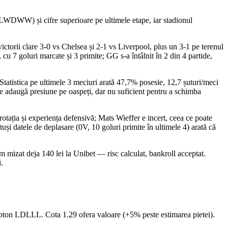
(LWDWW) și cifre superioare pe ultimele etape, iar stadionul
ctorii clare 3-0 vs Chelsea și 2-1 vs Liverpool, plus un 3-1 pe terenul
cu 7 goluri marcate și 3 primite; GG s-a întâlnit în 2 din 4 partide,
 Statistica pe ultimele 3 meciuri arată 47,7% posesie, 12,7 șuturi/meci
 ce adaugă presiune pe oaspeți, dar nu suficient pentru a schimba
ția și experiența defensivă; Mats Wieffer e incert, ceea ce poate
și datele de deplasare (0V, 10 goluri primite în ultimele 4) arată că
m mizat deja 140 lei la Unibet — risc calculat, bankroll acceptat.
.
n LDLLL. Cota 1.29 ofera valoare (+5% peste estimarea pietei).