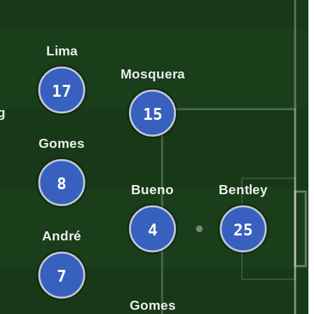
Lima
Mosquera
17
15
g
Gomes
8
Bueno
Bentley
4
25
André
7
Gomes