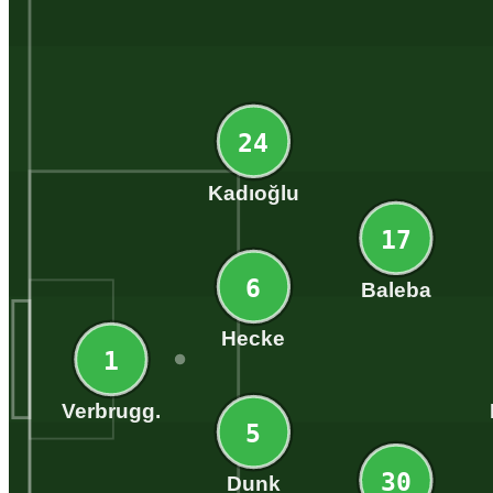
24
Kadıoğlu
17
6
Baleba
Hecke
1
Verbrugg.
5
30
Dunk