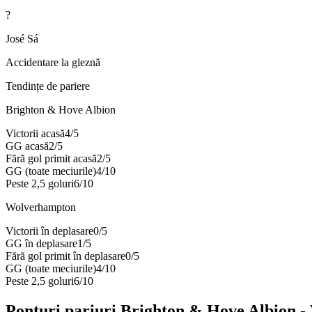
?
José Sá
Accidentare la gleznă
Tendințe de pariere
Brighton & Hove Albion
Victorii acasă
4
/
5
GG acasă
2
/
5
Fără gol primit acasă
2
/
5
GG (toate meciurile)
4
/
10
Peste 2,5 goluri
6
/
10
Wolverhampton
Victorii în deplasare
0
/
5
GG în deplasare
1
/
5
Fără gol primit în deplasare
0
/
5
GG (toate meciurile)
4
/
10
Peste 2,5 goluri
6
/
10
Ponturi pariuri
Brighton & Hove Albion
-