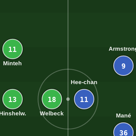
11
Armstron
Minteh
9
Hee-chan
13
18
11
Hinshelw.
Welbeck
Mané
36