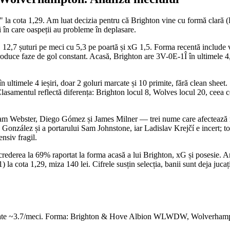
 la cota 1,29. Am luat decizia pentru că Brighton vine cu formă clară 
 în care oaspeții au probleme în deplasare.
 12,7 șuturi pe meci cu 5,3 pe poartă și xG 1,5. Forma recentă include vi
roduce faze de gol constant. Acasă, Brighton are 3V-0E-1Î în ultimele 4, 
ultimele 4 ieșiri, doar 2 goluri marcate și 10 primite, fără clean sheet.
 Clasamentul reflectă diferența: Brighton locul 8, Wolves locul 20, ceea
m Webster, Diego Gómez și James Milner — trei nume care afectează rota
onzález și a portarului Sam Johnstone, iar Ladislav Krejčí e incert; totu
nsiv fragil.
crederea la 69% raportat la forma acasă a lui Brighton, xG și posesie. A
la cota 1,29, miza 140 lei. Cifrele susțin selecția, banii sunt deja jucați
tate ~3.7/meci. Forma: Brighton & Hove Albion WLWDW, Wolverhampto