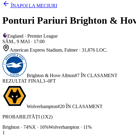
ÎNAPOI LA MECIURI
Ponturi Pariuri Brighton & Hov
England
·
Premier League
SÂM., 9 MAI
·
17:00
American Express Stadium
, Falmer
· 31,876 LOC.
Brighton & Hove Albion
#
7
ÎN CLASAMENT
REZULTAT FINAL
3
–
0
FT
Wolverhampton
#
20
ÎN CLASAMENT
PROBABILITĂȚI (1X2)
Brighton
·
74
%
X ·
16
%
Wolverhampton
·
11
%
1