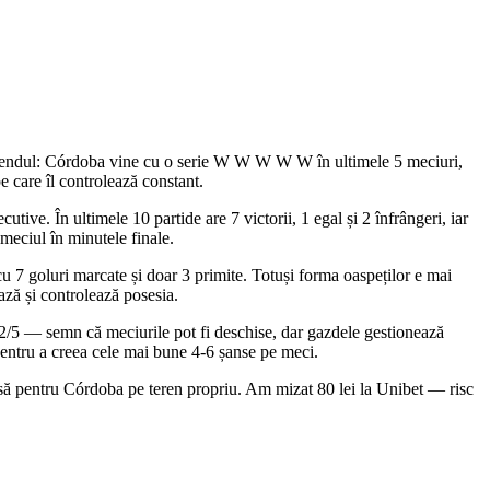
ă trendul: Córdoba vine cu o serie W W W W W în ultimele 5 meciuri,
e care îl controlează constant.
ive. În ultimele 10 partide are 7 victorii, 1 egal și 2 înfrângeri, iar
meciul în minutele finale.
u 7 goluri marcate și doar 3 primite. Totuși forma oaspeților e mai
ază și controlează posesia.
 2/5 — semn că meciurile pot fi deschise, dar gazdele gestionează
pentru a creea cele mai bune 4-6 șanse pe meci.
roasă pentru Córdoba pe teren propriu. Am mizat 80 lei la Unibet — risc