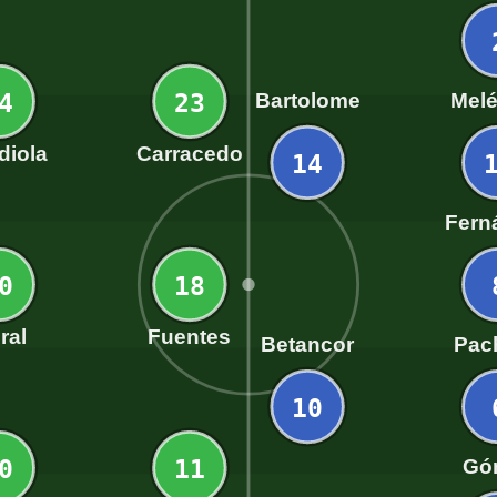
4
23
Bartolome
Mel
diola
Carracedo
14
Fern
0
18
ral
Fuentes
Betancor
Pac
10
0
11
Gó