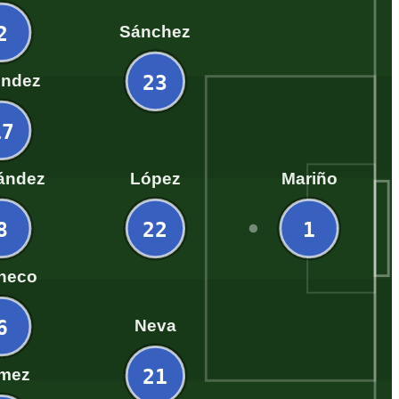
2
Sánchez
23
éndez
17
ández
López
Mariño
8
22
1
heco
6
Neva
21
mez