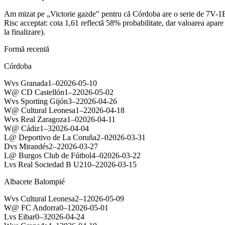
Am mizat pe „Victorie gazde" pentru că Córdoba are o serie de 7V-1E-2
Risc acceptat: cota 1,61 reflectă 58% probabilitate, dar valoarea apare
la finalizare).
Formă recentă
Córdoba
W
vs
Granada
1
–
0
2026-05-10
W
@
CD Castellón
1
–
2
2026-05-02
W
vs
Sporting Gijón
3
–
2
2026-04-26
W
@
Cultural Leonesa
1
–
2
2026-04-18
W
vs
Real Zaragoza
1
–
0
2026-04-11
W
@
Cádiz
1
–
3
2026-04-04
L
@
Deportivo de La Coruña
2
–
0
2026-03-31
D
vs
Mirandés
2
–
2
2026-03-27
L
@
Burgos Club de Fútbol
4
–
0
2026-03-22
L
vs
Real Sociedad B U21
0
–
2
2026-03-15
Albacete Balompié
W
vs
Cultural Leonesa
2
–
1
2026-05-09
W
@
FC Andorra
0
–
1
2026-05-01
L
vs
Eibar
0
–
3
2026-04-24