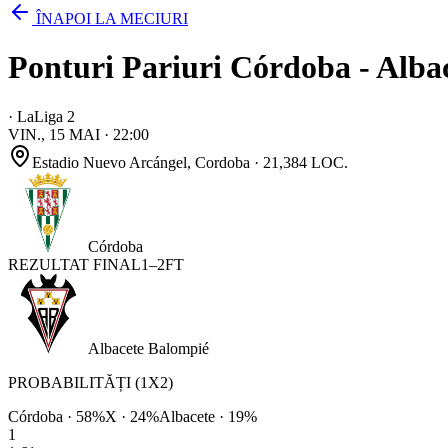
ÎNAPOI LA MECIURI
Ponturi Pariuri Córdoba - Albac
·
LaLiga 2
VIN., 15 MAI
·
22:00
Estadio Nuevo Arcángel
, Cordoba
· 21,384 LOC.
Córdoba
REZULTAT FINAL
1
–
2
FT
Albacete Balompié
PROBABILITĂȚI (1X2)
Córdoba
·
58
%
X ·
24
%
Albacete
·
19
%
1