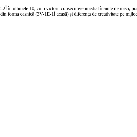
Î în ultimele 10, cu 5 victorii consecutive imediat înainte de meci, pos
 din forma casnică (3V-1E-1Î acasă) și diferența de creativitate pe mijlo