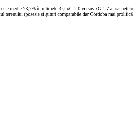
esie medie 53,7% în ultimele 3 și xG 2.0 versus xG 1.7 al oaspeților.
cul terenului (posesie și șuturi comparabile dar Córdoba mai prolifică