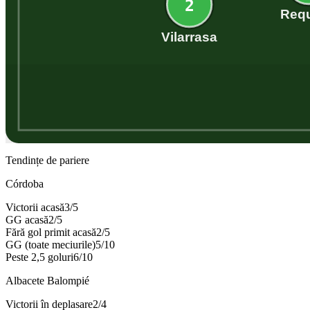
2
Req
Vilarrasa
Tendințe de pariere
Córdoba
Victorii acasă
3
/
5
GG acasă
2
/
5
Fără gol primit acasă
2
/
5
GG (toate meciurile)
5
/
10
Peste 2,5 goluri
6
/
10
Albacete Balompié
Victorii în deplasare
2
/
4