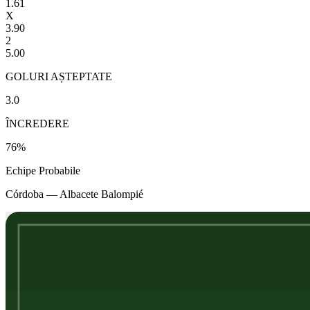
1.61
X
3.90
2
5.00
GOLURI AȘTEPTATE
3.0
ÎNCREDERE
76
%
Echipe Probabile
Córdoba
—
Albacete Balompié