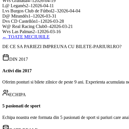
W
vs
Granada
4
–
1
2026-04-19
L
@
Leganés
2
–
1
2026-04-11
L
vs
Burgos Club de Fútbol
2
–
3
2026-04-04
D
@
Mirandés
1
–
1
2026-03-31
D
vs
CD Castellón
1
–
1
2026-03-28
W
@
Real Racing Club
0
–
4
2026-03-21
W
vs
Las Palmas
2
–
1
2026-03-16
← TOATE MECIURILE
DE CE SA PARIEZI IMPREUNA CU BILETE-PARIURI.RO?
DIN 2017
Activi din 2017
Oferim ponturi si bilete zilnice de peste 9 ani. Experienta acumulata n
ECHIPA
5 pasionati de sport
Echipa noastra este formata din 5 pasionati de sport si pariuri care an