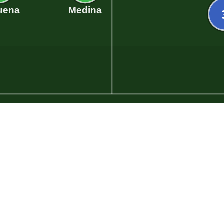
uena
Medina