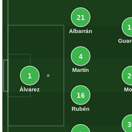
21
1
Albarrán
Guar
4
Martín
1
2
Álvarez
Mo
16
Rubén
3