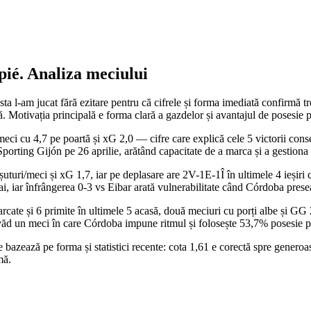
pié
. Analiza meciului
ta l-am jucat fără ezitare pentru că cifrele și forma imediată confirm
 Motivația principală e forma clară a gazdelor și avantajul de posesie p
i cu 4,7 pe poartă și xG 2,0 — cifre care explică cele 5 victorii consecut
porting Gijón pe 26 aprilie, arătând capacitate de a marca și a gestiona 
uri/meci și xG 1,7, iar pe deplasare are 2V-1E-1Î în ultimele 4 ieșiri c
i, iar înfrângerea 0-3 vs Eibar arată vulnerabilitate când Córdoba prese
cate și 6 primite în ultimele 5 acasă, două meciuri cu porți albe și GG
u văd un meci în care Córdoba impune ritmul și folosește 53,7% posesie 
 se bazează pe forma și statistici recente: cota 1,61 e corectă spre gene
mă.