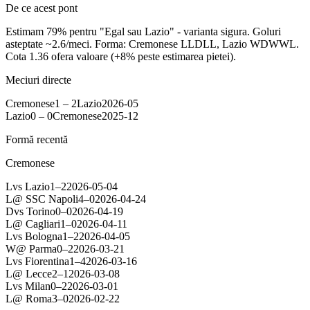
De ce acest pont
Estimam 79% pentru "Egal sau Lazio" - varianta sigura. Goluri
asteptate ~2.6/meci. Forma: Cremonese LLDLL, Lazio WDWWL.
Cota 1.36 ofera valoare (+8% peste estimarea pietei).
Meciuri directe
Cremonese
1
–
2
Lazio
2026-05
Lazio
0
–
0
Cremonese
2025-12
Formă recentă
Cremonese
L
vs
Lazio
1
–
2
2026-05-04
L
@
SSC Napoli
4
–
0
2026-04-24
D
vs
Torino
0
–
0
2026-04-19
L
@
Cagliari
1
–
0
2026-04-11
L
vs
Bologna
1
–
2
2026-04-05
W
@
Parma
0
–
2
2026-03-21
L
vs
Fiorentina
1
–
4
2026-03-16
L
@
Lecce
2
–
1
2026-03-08
L
vs
Milan
0
–
2
2026-03-01
L
@
Roma
3
–
0
2026-02-22