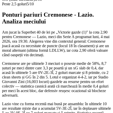
Peste 2,5 goluri
5
/
10
Ponturi pariuri
Cremonese
-
Lazio
.
Analiza meciului
Am jucat la Superbet 40 de lei pe „Victorie gazde (1)" la cota 2,90
pentru Cremonese — Lazio, meci din Serie A programat luni, 4 mai
2026, ora 19:30. Alegerea vine din contextul general: Cremonese
joacă acasă cu necesitate de puncte (locul 18 în clasament) și are un
moral alternant (ultima formă LDLLW), iar cota 2,90 oferă valoare
când oaspeții vin decimați.
Cremonese are pe ultimele 3 meciuri o posesie medie de 58%, 8,7
șuturi pe meci dintre care 3,3 pe poartă și un xG slab de 0,4, dar
acasă în ultimele 5 are 0V-2E-3Î, 2 goluri marcate și 8 primite, cu 2
clean sheets și GG în 2 din 5. Lotul e organizat 4-4-2, iar pe Stadio
Giovanni Zini (16,003 locuri) gazdele au resurse pentru un efort
colectiv — statistica casnică arată că marchează în medie 0,4 goluri
per meci în acest bloc, dar defensiv reușesc ocazional să blocheze
adversarii.
Lazio vine cu forma recentă mai bună pe ansamblu: în ultimele 10
are rezultate mixte dar a acumulat 5V-3E-2Î, iar în deplasare ultimele
5 au 3V-0E-2Î cu 7 goluri marcate și 5 primite. Statistica recentă