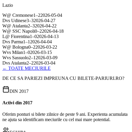
Lazio
W
@
Cremonese
1
–
2
2026-05-04
D
vs
Udinese
3
–
3
2026-04-27
W
@
Atalanta
2
–
3
2026-04-22
W
@
SSC Napoli
0
–
2
2026-04-18
L
@
Fiorentina
1
–
0
2026-04-13
D
vs
Parma
1
–
1
2026-04-04
W
@
Bologna
0
–
2
2026-03-22
W
vs
Milan
1
–
0
2026-03-15
W
vs
Sassuolo
2
–
1
2026-03-09
D
vs
Atalanta
2
–
2
2026-03-04
← TOATE MECIURILE
DE CE SA PARIEZI IMPREUNA CU BILETE-PARIURI.RO?
DIN 2017
Activi din 2017
Oferim ponturi si bilete zilnice de peste 9 ani. Experienta acumulata
ne ajuta sa identificam meciurile cu cel mai mare potential.