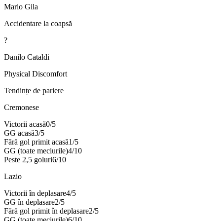
Mario Gila
Accidentare la coapsă
?
Danilo Cataldi
Physical Discomfort
Tendințe de pariere
Cremonese
Victorii acasă
0
/
5
GG acasă
3
/
5
Fără gol primit acasă
1
/
5
GG (toate meciurile)
4
/
10
Peste 2,5 goluri
6
/
10
Lazio
Victorii în deplasare
4
/
5
GG în deplasare
2
/
5
Fără gol primit în deplasare
2
/
5
GG (toate meciurile)
6
/
10