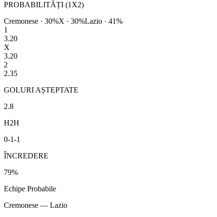
PROBABILITĂȚI (1X2)
Cremonese
·
30
%
X ·
30
%
Lazio
·
41
%
1
3.20
X
3.20
2
2.35
GOLURI AȘTEPTATE
2.8
H2H
0
-
1
-
1
ÎNCREDERE
79
%
Echipe Probabile
Cremonese
—
Lazio