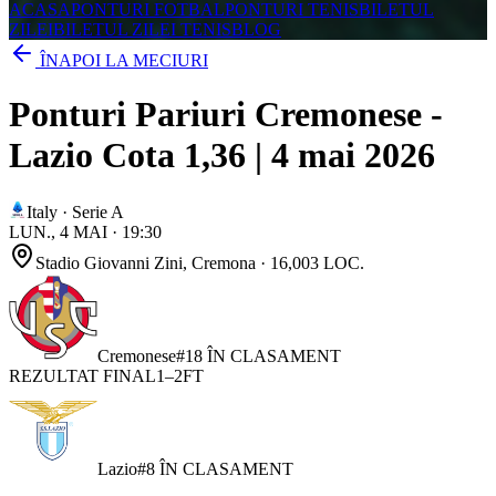
ACASA
PONTURI FOTBAL
PONTURI TENIS
BILETUL
ZILEI
BILETUL ZILEI TENIS
BLOG
ÎNAPOI LA MECIURI
Ponturi Pariuri Cremonese -
Lazio Cota 1,36 | 4 mai 2026
Italy
·
Serie A
LUN., 4 MAI
·
19:30
Stadio Giovanni Zini
, Cremona
· 16,003 LOC.
Cremonese
#
18
ÎN CLASAMENT
REZULTAT FINAL
1
–
2
FT
Lazio
#
8
ÎN CLASAMENT