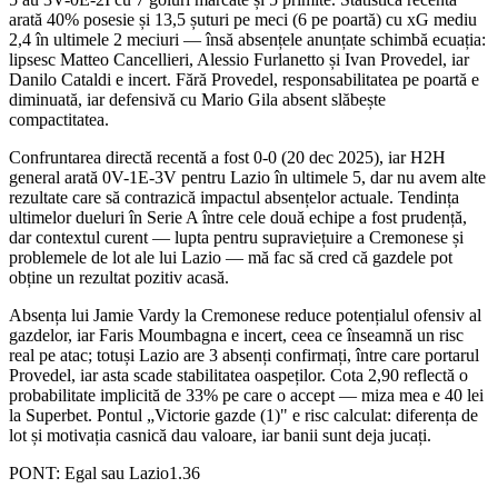
arată 40% posesie și 13,5 șuturi pe meci (6 pe poartă) cu xG mediu
2,4 în ultimele 2 meciuri — însă absențele anunțate schimbă ecuația:
lipsesc Matteo Cancellieri, Alessio Furlanetto și Ivan Provedel, iar
Danilo Cataldi e incert. Fără Provedel, responsabilitatea pe poartă e
diminuată, iar defensivă cu Mario Gila absent slăbește
compactitatea.
Confruntarea directă recentă a fost 0-0 (20 dec 2025), iar H2H
general arată 0V-1E-3V pentru Lazio în ultimele 5, dar nu avem alte
rezultate care să contrazică impactul absențelor actuale. Tendința
ultimelor dueluri în Serie A între cele două echipe a fost prudență,
dar contextul curent — lupta pentru supraviețuire a Cremonese și
problemele de lot ale lui Lazio — mă fac să cred că gazdele pot
obține un rezultat pozitiv acasă.
Absența lui Jamie Vardy la Cremonese reduce potențialul ofensiv al
gazdelor, iar Faris Moumbagna e incert, ceea ce înseamnă un risc
real pe atac; totuși Lazio are 3 absenți confirmați, între care portarul
Provedel, iar asta scade stabilitatea oaspeților. Cota 2,90 reflectă o
probabilitate implicită de 33% pe care o accept — miza mea e 40 lei
la Superbet. Pontul „Victorie gazde (1)" e risc calculat: diferența de
lot și motivația casnică dau valoare, iar banii sunt deja jucați.
PONT:
Egal sau Lazio
1.36