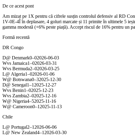
De ce acest pont
Am mizat pe 1X pentru că cifrele susțin controlul defensiv al RD Congo
1V-0E-4Î în deplasare, 4 goluri marcate și 11 primite în ultimele 5 ieși
gamma modestă (+6% peste piață). Accept riscul de 16% pentru un par
Formă recentă
DR Congo
D
@
Denmark
0
–
0
2026-06-03
W
vs
Jamaica
1
–
0
2026-03-31
W
vs
Bermuda
2
–
0
2026-03-25
L
@
Algeria
1
–
0
2026-01-06
W
@
Botswana
0
–
3
2025-12-30
D
@
Senegal
1
–
1
2025-12-27
W
vs
Benin
1
–
0
2025-12-23
W
vs
Zambia
2
–
0
2025-12-16
W
@
Nigeria
4
–
5
2025-11-16
W
@
Cameroon
0
–
1
2025-11-13
Chile
L
@
Portugal
2
–
1
2026-06-06
L
@
New Zealand
4
–
1
2026-03-30