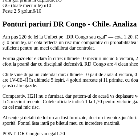
GG (toate meciurile)
5
/
10
Peste 2,5 goluri
6
/
10
Ponturi pariuri
DR Congo
-
Chile
. Analiza
Am pus 220 de lei la Unibet pe „DR Congo sau egal" — cota 1,20, fără
și 0 primite), iar cota reflectă un risc mic comparativ cu probabilitat
suficient pentru un meci echilibrat dar controlat.
Forma gazdelor e clară în cifre: ultimele 10 meciuri includ 6 victorii, 
efort la poartă dar cu disciplină defensivă. RD Congo are 4 clean sheet
Chile vine după un calendar dur: ultimele 10 partide arată 4 victorii, 0 
are 1V-0E-4Î în ultimele 5 ieșiri, 4 goluri marcate și 11 primite, cu do
șansă către gazde.
Comparativ, H2H nu e furnizat, dar pattern-ul de acasă vs deplasare vo
la 5 meciuri recente. Cotele oficiale indică 1 la 1,70 pentru victorie 
cu cel mai mic risc.
Absențe și detalii de lot nu au fost furnizate, deci nu inventez jucător
sporită. Pontul ăsta intră pe biletul meu cu încredere maximă.
PONT:
DR Congo sau egal
1.20