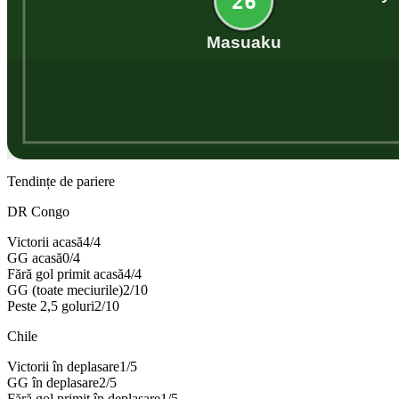
26
Masuaku
Tendințe de pariere
DR Congo
Victorii acasă
4
/
4
GG acasă
0
/
4
Fără gol primit acasă
4
/
4
GG (toate meciurile)
2
/
10
Peste 2,5 goluri
2
/
10
Chile
Victorii în deplasare
1
/
5
GG în deplasare
2
/
5
Fără gol primit în deplasare
1
/
5