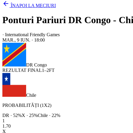
ÎNAPOI LA MECIURI
Ponturi Pariuri DR Congo - Chil
·
International Friendly Games
MAR., 9 IUN.
·
18:00
DR Congo
REZULTAT FINAL
1
–
2
FT
Chile
PROBABILITĂȚI (1X2)
DR
·
52
%
X ·
25
%
Chile
·
22
%
1
1.70
X