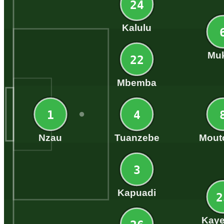
24
Kalulu
Mu
22
Mbemba
1
4
Nzau
Tuanzebe
Mout
3
Kapuadi
2
Kay