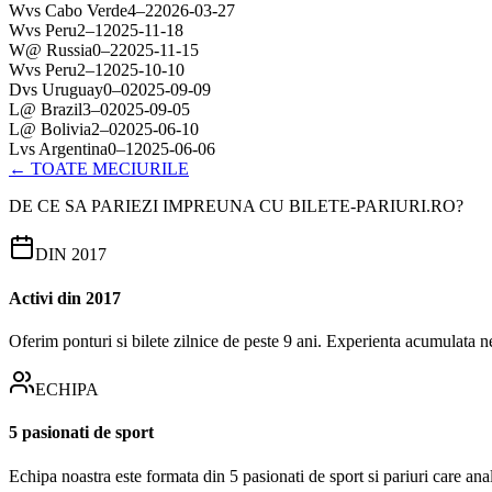
W
vs
Cabo Verde
4
–
2
2026-03-27
W
vs
Peru
2
–
1
2025-11-18
W
@
Russia
0
–
2
2025-11-15
W
vs
Peru
2
–
1
2025-10-10
D
vs
Uruguay
0
–
0
2025-09-09
L
@
Brazil
3
–
0
2025-09-05
L
@
Bolivia
2
–
0
2025-06-10
L
vs
Argentina
0
–
1
2025-06-06
← TOATE MECIURILE
DE CE SA PARIEZI IMPREUNA CU BILETE-PARIURI.RO?
DIN 2017
Activi din 2017
Oferim ponturi si bilete zilnice de peste 9 ani. Experienta acumulata n
ECHIPA
5 pasionati de sport
Echipa noastra este formata din 5 pasionati de sport si pariuri care an