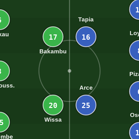
6
Tapia
Lo
kau
17
16
Bakambu
8
Piz
ouss.
Arce
20
25
Os
Wissa
5
embe