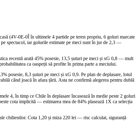
să (4V-0E-0Î în ultimele 4 partide pe teren propriu, 6 goluri marcate
 pe spectacol, iar golurile estimate pe meci sunt în jur de 2,3 —
atistica recentă arată 45% posesie, 13,5 șuturi pe meci și xG 0,8 — mult
obabilitatea ca oaspeții să profite în prima parte a meciului.
42,3% posesie, 8,3 șuturi pe meci și xG 0,9. Pe plan de deplasare, lotul
erabilă când joacă în afara țării. Asta ne confirmă alegerea pentru dublă
mele 4, în timp ce Chile în deplasare încasează în medie peste 2 goluri
 e peste cota implicită — estimarea mea de 84% plasează 1X ca selecția
le chilienilor. Cota 1,20 și miza 220 lei — risc calculat, siguranță