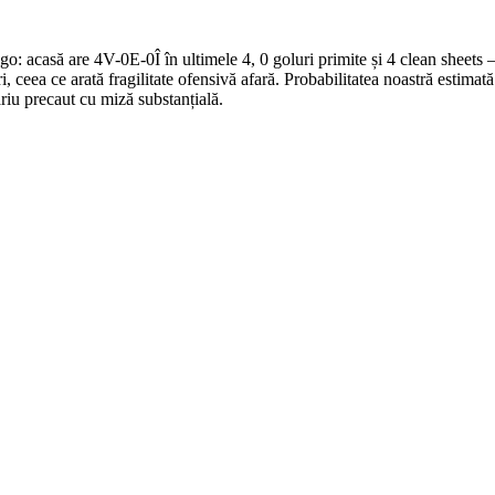
: acasă are 4V-0E-0Î în ultimele 4, 0 goluri primite și 4 clean sheets — 
ri, ceea ce arată fragilitate ofensivă afară. Probabilitatea noastră estim
iu precaut cu miză substanțială.