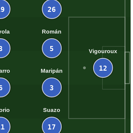
19
26
yola
Román
8
5
Vigouroux
12
arro
Maripán
6
3
orio
Suazo
11
17