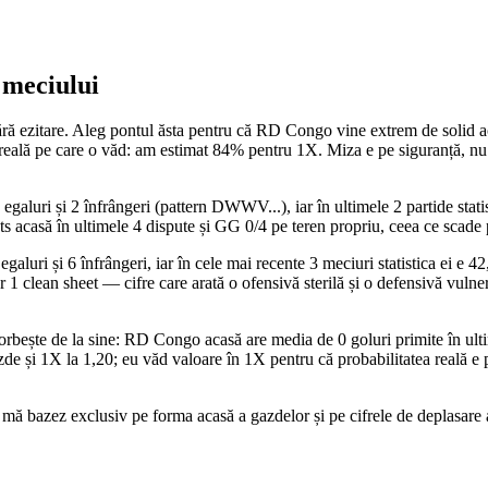
 meciului
 ezitare. Aleg pontul ăsta pentru că RD Congo vine extrem de solid aca
ea reală pe care o văd: am estimat 84% pentru 1X. Miza e pe siguranță, nu
2 egaluri și 2 înfrângeri (pattern DWWV...), iar în ultimele 2 partide st
s acasă în ultimele 4 dispute și GG 0/4 pe teren propriu, ceea ce scade pr
egaluri și 6 înfrângeri, iar în cele mai recente 3 meciuri statistica ei e 
ar 1 clean sheet — cifre care arată o ofensivă sterilă și o defensivă vuln
rbește de la sine: RD Congo acasă are media de 0 goluri primite în ulti
gazde și 1X la 1,20; eu văd valoare în 1X pentru că probabilitatea reală
i: mă bazez exclusiv pe forma acasă a gazdelor și pe cifrele de deplasare a