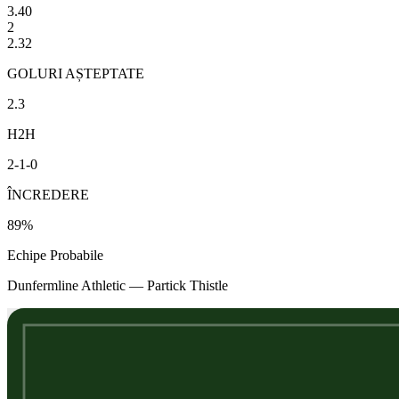
3.40
2
2.32
GOLURI AȘTEPTATE
2.3
H2H
2
-
1
-
0
ÎNCREDERE
89
%
Echipe Probabile
Dunfermline Athletic
—
Partick Thistle