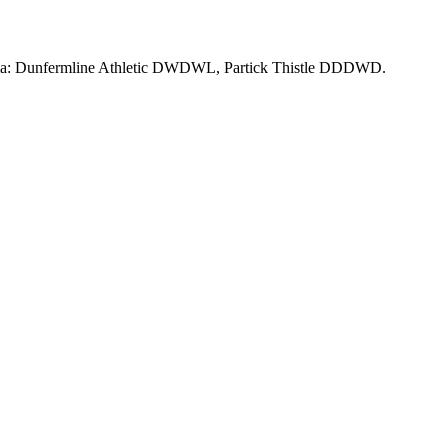
Forma: Dunfermline Athletic DWDWL, Partick Thistle DDDWD.