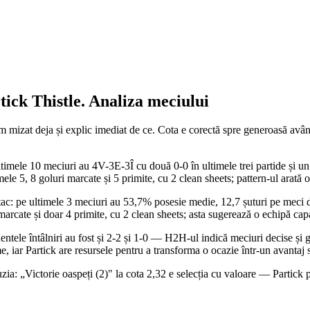
tick Thistle
. Analiza meciului
 mizat deja și explic imediat de ce. Cota e corectă spre generoasă avân
ultimele 10 meciuri au 4V-3E-3Î cu două 0-0 în ultimele trei partide și 
le 5, 8 goluri marcate și 5 primite, cu 2 clean sheets; pattern-ul arată
 atac: pe ultimele 3 meciuri au 53,7% posesie medie, 12,7 șuturi pe meci 
marcate și doar 4 primite, cu 2 clean sheets; asta sugerează o echipă capab
cedentele întâlniri au fost și 2-2 și 1-0 — H2H-ul indică meciuri decise și 
 iar Partick are resursele pentru a transforma o ocazie într-un avantaj s
uzia: „Victorie oaspeți (2)" la cota 2,32 e selecția cu valoare — Partick 