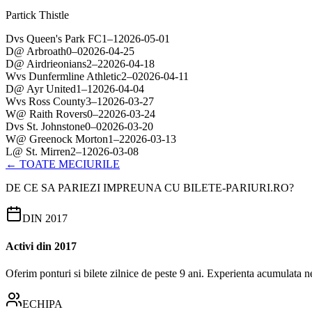
Partick Thistle
D
vs
Queen's Park FC
1
–
1
2026-05-01
D
@
Arbroath
0
–
0
2026-04-25
D
@
Airdrieonians
2
–
2
2026-04-18
W
vs
Dunfermline Athletic
2
–
0
2026-04-11
D
@
Ayr United
1
–
1
2026-04-04
W
vs
Ross County
3
–
1
2026-03-27
W
@
Raith Rovers
0
–
2
2026-03-24
D
vs
St. Johnstone
0
–
0
2026-03-20
W
@
Greenock Morton
1
–
2
2026-03-13
L
@
St. Mirren
2
–
1
2026-03-08
← TOATE MECIURILE
DE CE SA PARIEZI IMPREUNA CU BILETE-PARIURI.RO?
DIN 2017
Activi din 2017
Oferim ponturi si bilete zilnice de peste 9 ani. Experienta acumulata n
ECHIPA