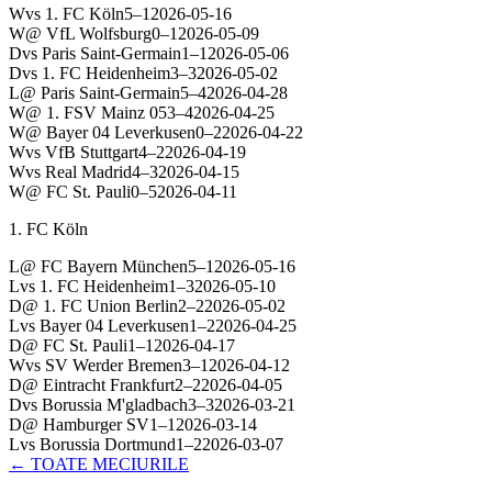
W
vs
1. FC Köln
5
–
1
2026-05-16
W
@
VfL Wolfsburg
0
–
1
2026-05-09
D
vs
Paris Saint-Germain
1
–
1
2026-05-06
D
vs
1. FC Heidenheim
3
–
3
2026-05-02
L
@
Paris Saint-Germain
5
–
4
2026-04-28
W
@
1. FSV Mainz 05
3
–
4
2026-04-25
W
@
Bayer 04 Leverkusen
0
–
2
2026-04-22
W
vs
VfB Stuttgart
4
–
2
2026-04-19
W
vs
Real Madrid
4
–
3
2026-04-15
W
@
FC St. Pauli
0
–
5
2026-04-11
1. FC Köln
L
@
FC Bayern München
5
–
1
2026-05-16
L
vs
1. FC Heidenheim
1
–
3
2026-05-10
D
@
1. FC Union Berlin
2
–
2
2026-05-02
L
vs
Bayer 04 Leverkusen
1
–
2
2026-04-25
D
@
FC St. Pauli
1
–
1
2026-04-17
W
vs
SV Werder Bremen
3
–
1
2026-04-12
D
@
Eintracht Frankfurt
2
–
2
2026-04-05
D
vs
Borussia M'gladbach
3
–
3
2026-03-21
D
@
Hamburger SV
1
–
1
2026-03-14
L
vs
Borussia Dortmund
1
–
2
2026-03-07
← TOATE MECIURILE