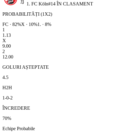
1. FC Köln
#
14
ÎN CLASAMENT
PROBABILITĂȚI (1X2)
FC
·
82
%
X ·
10
%
1.
·
8
%
1
1.13
X
9.00
2
12.00
GOLURI AȘTEPTATE
4.5
H2H
1
-
0
-
2
ÎNCREDERE
70
%
Echipe Probabile