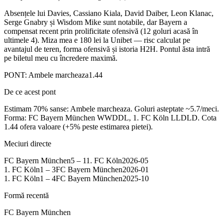
Absențele lui Davies, Cassiano Kiala, David Daiber, Leon Klanac,
Serge Gnabry și Wisdom Mike sunt notabile, dar Bayern a
compensat recent prin prolificitate ofensivă (12 goluri acasă în
ultimele 4). Miza mea e 180 lei la Unibet — risc calculat pe
avantajul de teren, forma ofensivă și istoria H2H. Pontul ăsta intră
pe biletul meu cu încredere maximă.
PONT:
Ambele marcheaza
1.44
De ce acest pont
Estimam 70% sanse: Ambele marcheaza. Goluri asteptate ~5.7/meci.
Forma: FC Bayern München WWDDL, 1. FC Köln LLDLD. Cota
1.44 ofera valoare (+5% peste estimarea pietei).
Meciuri directe
FC Bayern München
5
–
1
1. FC Köln
2026-05
1. FC Köln
1
–
3
FC Bayern München
2026-01
1. FC Köln
1
–
4
FC Bayern München
2025-10
Formă recentă
FC Bayern München