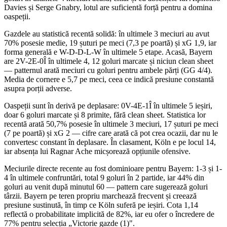
Davies și Serge Gnabry, lotul are suficientă forță pentru a domina
oaspeții.
Gazdele au statistică recentă solidă: în ultimele 3 meciuri au avut
70% posesie medie, 19 șuturi pe meci (7,3 pe poartă) și xG 1,9, iar
forma generală e W-D-D-L-W în ultimele 5 etape. Acasă, Bayern
are 2V-2E-0Î în ultimele 4, 12 goluri marcate și niciun clean sheet
— patternul arată meciuri cu goluri pentru ambele părți (GG 4/4).
Media de cornere e 5,7 pe meci, ceea ce indică presiune constantă
asupra porții adverse.
Oaspeții sunt în derivă pe deplasare: 0V-4E-1Î în ultimele 5 ieșiri,
doar 6 goluri marcate și 8 primite, fără clean sheet. Statistica lor
recentă arată 50,7% posesie în ultimele 3 meciuri, 17 șuturi pe meci
(7 pe poartă) și xG 2 — cifre care arată că pot crea ocazii, dar nu le
convertesc constant în deplasare. În clasament, Köln e pe locul 14,
iar absența lui Ragnar Ache micșorează opțiunile ofensive.
Meciurile directe recente au fost dominioare pentru Bayern: 1-3 și 1-
4 în ultimele confruntări, total 9 goluri în 2 partide, iar 44% din
goluri au venit după minutul 60 — pattern care sugerează goluri
târzii. Bayern pe teren propriu marchează frecvent și creează
presiune sustinută, în timp ce Köln suferă pe ieșiri. Cota 1,14
reflectă o probabilitate implicită de 82%, iar eu ofer o încredere de
77% pentru selecția „Victorie gazde (1)".