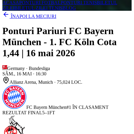
ACASA
PONTURI FOTBAL
PONTURI TENIS
BILETUL
ZILEI
BILETUL ZILEI TENIS
BLOG
ÎNAPOI LA MECIURI
Ponturi Pariuri FC Bayern
München - 1. FC Köln Cota
1,44 | 16 mai 2026
Germany
·
Bundesliga
SÂM., 16 MAI
·
16:30
Allianz Arena
, Munich
· 75,024 LOC.
FC Bayern München
#
1
ÎN CLASAMENT
REZULTAT FINAL
5
–
1
FT