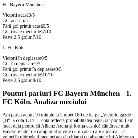
FC Bayern München
Victorii acasă
3
/
5
GG acasă
5
/
5
Fără gol primit acasă
0
/
5
GG (toate meciurile)
7
/
10
Peste 2,5 goluri
7
/
10
1. FC Köln
Victorii în deplasare
0
/
5
GG în deplasare
5
/
5
Fără gol primit în deplasare
0
/
5
GG (toate meciurile)
10
/
10
Peste 2,5 goluri
8
/
10
Ponturi pariuri
FC Bayern München
-
1.
FC Köln
. Analiza meciului
Am pariat acum 10 minute la Unibet 180 de lei pe „Victorie gazde
(1)" la cota 1,14 — cota reflectă probabilitatea reală, iar pontul l-am
jucat deja pentru că Allianz Arena și forma casnică cântăresc mult.
Bayern e lider de campionat și vine cu un atac care a marcat 12
goluri în ultimele 4 meciuri acasă; chiar și cu absențele lui Alphonso