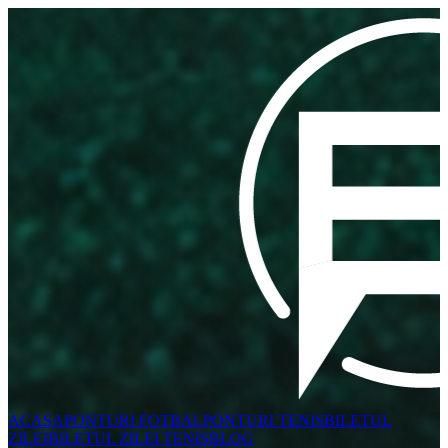
ACASA
PONTURI FOTBAL
PONTURI TENIS
BILETUL
ZILEI
BILETUL ZILEI TENIS
BLOG