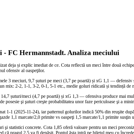
i
-
FC Hermannstadt
. Analiza meciului
t deja și explic imediat de ce. Cota reflectă un meci între două echipe c
ul ofensiv al oaspeţilor.
 3 meciuri, 9,7 șuturi pe meci (3,7 pe poartă) și xG 1,1 — defensiv s-a
n mix: 2-2, 1-1, 3-2, 0-1, 5-1 etc., medie goluri ridicată și tendință de
4,7 șuturi/meci (4,7 pe poartă) și xG 1,3 — ofensiva produce mai mult, 
 de posesie şi şuturi creşte probabilitatea unor faze periculoase şi a mini
rminat 1-1 (2025-11-24), iar patternul golurilor indică 50% din reuşite 
a gazde 1,1 marcate/2,0 primite vs oaspeţi 1,5 marcate/1,1 primite susţin 
i şi statistici concrete. Cota 1,85 oferă valoare pentru un meci preconizat
cred că pragul 2,5 va fi depăşit. Pontul ăsta intră pe biletul meu cu încre