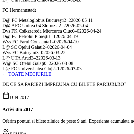
FC Hermannstadt
D
@
FC Metaloglobus București
2
–
2
2026-05-11
D
@
AFC Unirea 04 Slobozia
2
–
2
2026-05-04
D
vs
FK Csíkszereda Miercurea Ciuc
0
–
0
2026-04-24
D
@
FC Petrolul Ploiești
1
–
1
2026-04-19
W
vs
FC Farul Constanța
1
–
0
2026-04-10
L
@
SC Oțelul Galați
2
–
0
2026-04-04
W
vs
FC Botoșani
3
–
0
2026-03-22
L
@
UTA Arad
3
–
2
2026-03-13
W
@
SC Oțelul Galați
0
–
2
2026-03-08
L
@
FC Universitatea Cluj
2
–
1
2026-03-03
← TOATE MECIURILE
DE CE SA PARIEZI IMPREUNA CU BILETE-PARIURI.RO?
DIN 2017
Activi din 2017
Oferim ponturi si bilete zilnice de peste 9 ani. Experienta acumulata n