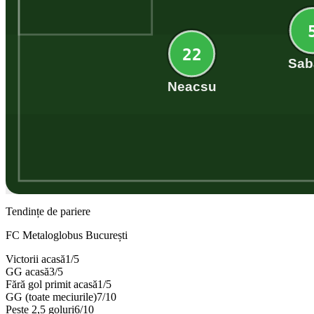
22
Sab
Neacsu
Tendințe de pariere
FC Metaloglobus București
Victorii acasă
1
/
5
GG acasă
3
/
5
Fără gol primit acasă
1
/
5
GG (toate meciurile)
7
/
10
Peste 2,5 goluri
6
/
10