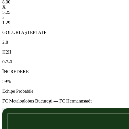
8.00
X
5.25
2
1.29
GOLURI AȘTEPTATE
2.8
H2H
0
-
2
-
0
ÎNCREDERE
59
%
Echipe Probabile
FC Metaloglobus București
—
FC Hermannstadt