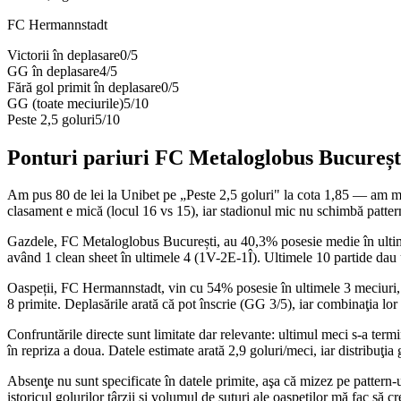
FC Hermannstadt
Victorii în deplasare
0
/
5
GG în deplasare
4
/
5
Fără gol primit în deplasare
0
/
5
GG (toate meciurile)
5
/
10
Peste 2,5 goluri
5
/
10
Ponturi pariuri
FC Metaloglobus Bucureșt
Am pus 80 de lei la Unibet pe „Peste 2,5 goluri" la cota 1,85 — am miza
clasament e mică (locul 16 vs 15), iar stadionul mic nu schimbă pattern
Gazdele, FC Metaloglobus București, au 40,3% posesie medie în ultimele
având 1 clean sheet în ultimele 4 (1V-2E-1Î). Ultimele 10 partide dau u
Oaspeții, FC Hermannstadt, vin cu 54% posesie în ultimele 3 meciuri, 1
8 primite. Deplasările arată că pot înscrie (GG 3/5), iar combinaţia lor
Confruntările directe sunt limitate dar relevante: ultimul meci s-a te
în repriza a doua. Datele estimate arată 2,9 goluri/meci, iar distribuţi
Absenţe nu sunt specificate în datele primite, aşa că mizez pe pattern-ur
istoricul golurilor târzii şi volumul de şuturi ale oaspeţilor mă fac să 