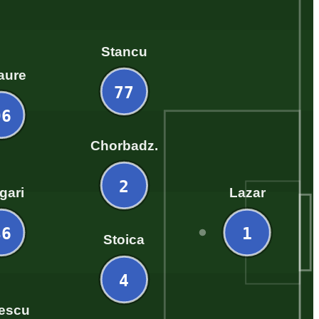
Stancu
aure
77
96
Chorbadz.
2
gari
Lazar
36
1
Stoica
4
rescu