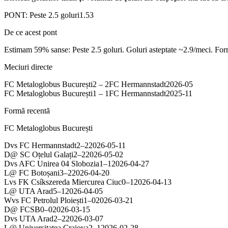
PONT:
Peste 2.5 goluri
1.53
De ce acest pont
Estimam 59% sanse: Peste 2.5 goluri. Goluri asteptate ~2.9/mec
Meciuri directe
FC Metaloglobus București
2
–
2
FC Hermannstadt
2026-05
FC Metaloglobus București
1
–
1
FC Hermannstadt
2025-11
Formă recentă
FC Metaloglobus București
D
vs
FC Hermannstadt
2
–
2
2026-05-11
D
@
SC Oțelul Galați
2
–
2
2026-05-02
D
vs
AFC Unirea 04 Slobozia
1
–
1
2026-04-27
L
@
FC Botoșani
3
–
2
2026-04-20
L
vs
FK Csíkszereda Miercurea Ciuc
0
–
1
2026-04-13
L
@
UTA Arad
5
–
1
2026-04-05
W
vs
FC Petrolul Ploiești
1
–
0
2026-03-21
D
@
FCSB
0
–
0
2026-03-15
D
vs
UTA Arad
2
–
2
2026-03-07
L
@
Universitatea Craiova
2
–
1
2026-02-28