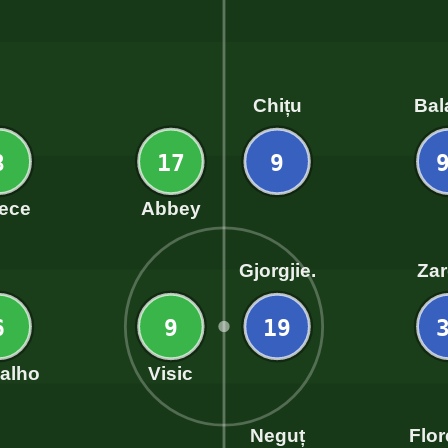
Chițu
Bal
8
17
9
ece
Abbey
Gjorgjie.
Zar
6
9
19
alho
Visic
Neguț
Flo