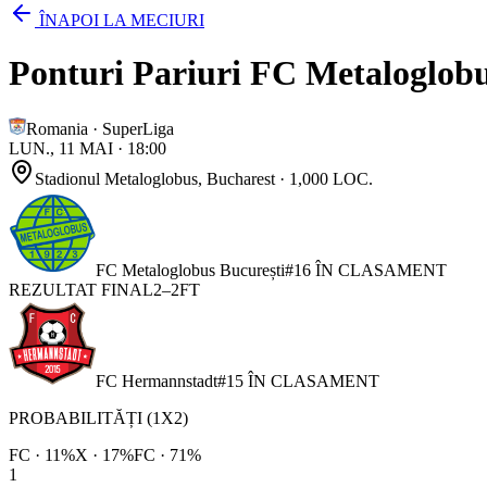
ÎNAPOI LA MECIURI
Ponturi Pariuri FC Metaloglobu
Romania
·
SuperLiga
LUN., 11 MAI
·
18:00
Stadionul Metaloglobus
, Bucharest
· 1,000 LOC.
FC Metaloglobus București
#
16
ÎN CLASAMENT
REZULTAT FINAL
2
–
2
FT
FC Hermannstadt
#
15
ÎN CLASAMENT
PROBABILITĂȚI (1X2)
FC
·
11
%
X ·
17
%
FC
·
71
%
1