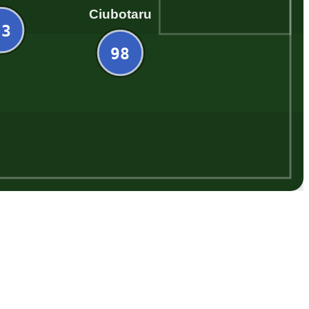
Ciubotaru
23
98