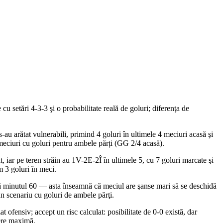
u setări 4-3-3 şi o probabilitate reală de goluri; diferenţa de
u arătat vulnerabili, primind 4 goluri în ultimele 4 meciuri acasă şi
 meciuri cu goluri pentru ambele părți (GG 2/4 acasă).
iar pe teren străin au 1V-2E-2Î în ultimele 5, cu 7 goluri marcate şi
m 3 goluri în meci.
după minutul 60 — asta înseamnă că meciul are şanse mari să se deschidă
un scenariu cu goluri de ambele părţi.
 ofensiv; accept un risc calculat: posibilitate de 0-0 există, dar
dere maximă.