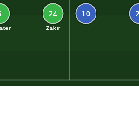
5
24
10
ater
Zakir