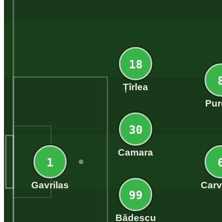
18
Țîrlea
Pur
30
Camara
1
Gavrilas
Carv
99
Bădescu