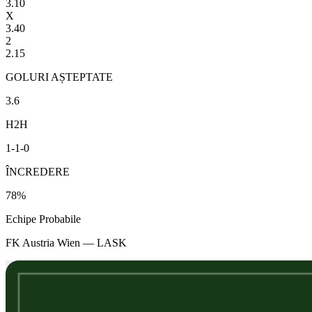
3.10
X
3.40
2
2.15
GOLURI AȘTEPTATE
3.6
H2H
1
-
1
-
0
ÎNCREDERE
78
%
Echipe Probabile
FK Austria Wien
—
LASK