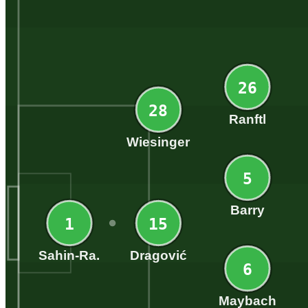
26
28
Ranftl
Wiesinger
5
Barry
1
15
Sahin-Ra.
Dragović
6
Maybach