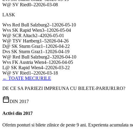
W
@
SV Ried
0
–
2
2026-03-08
LASK
W
vs
Red Bull Salzburg
2
–
1
2026-05-10
W
vs
SK Rapid Wien
3
–
1
2026-05-04
W
@
SCR Altach
2
–
4
2026-05-01
W
@
TSV Hartberg
1
–
5
2026-04-26
D
@
SK Sturm Graz
1
–
1
2026-04-22
D
vs
SK Sturm Graz
1
–
1
2026-04-19
W
@
Red Bull Salzburg
2
–
3
2026-04-10
W
vs
FK Austria Wien
4
–
1
2026-04-05
L
@
SK Rapid Wien
4
–
2
2026-03-22
W
@
SV Ried
1
–
2
2026-03-18
← TOATE MECIURILE
DE CE SA PARIEZI IMPREUNA CU BILETE-PARIURI.RO?
DIN 2017
Activi din 2017
Oferim ponturi si bilete zilnice de peste 9 ani. Experienta acumulata n