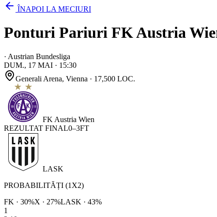
ÎNAPOI LA MECIURI
Ponturi Pariuri FK Austria Wie
·
Austrian Bundesliga
DUM., 17 MAI
·
15:30
Generali Arena
, Vienna
· 17,500 LOC.
FK Austria Wien
REZULTAT FINAL
0
–
3
FT
LASK
PROBABILITĂȚI (1X2)
FK
·
30
%
X ·
27
%
LASK
·
43
%
1