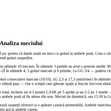
 Analiza meciului
c pentru că datele arată un meci cu goluri la ambele porți. Cota e clar
rmit goluri oaspeților.
 ultimele 10 meciuri. În ultimele 3 partide au avut o posesie medie 38,7%
2Î în ultimele 4, 5 goluri marcate și 9 primite, cu GG 3/4 — pattern cla
i consecutive marcate (10/10), xG 2,3 și 17,3 șuturi/meci în ultimele 3
 ultimii pași — clar o echipă care găsește spații și înscrie frecvent afară
în total, inclusiv un 4-1 pentru LASK pe 5 aprilie și un 2-2 pe 1 marti
ca ambele porți să fie atinse din nou. Meciul de duminică, ora 15:30 la G
izează oaspeții ofensivi și o apărare casnică permeabilă. Ambele marcheaz
ntru gol la ambele capete.