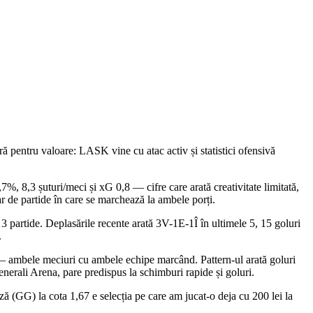
ă pentru valoare: LASK vine cu atac activ și statistici ofensivă
, 8,3 șuturi/meci și xG 0,8 — cifre care arată creativitate limitată,
r de partide în care se marchează la ambele porți.
 partide. Deplasările recente arată 3V-1E-1Î în ultimele 5, 15 goluri
.
e — ambele meciuri cu ambele echipe marcând. Pattern-ul arată goluri
enerali Arena, pare predispus la schimburi rapide și goluri.
ă (GG) la cota 1,67 e selecția pe care am jucat-o deja cu 200 lei la