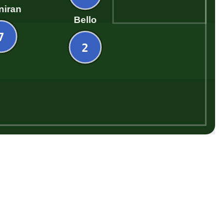
niran
Bello
7
2