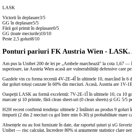
LASK
Victorii în deplasare
3
/
5
GG în deplasare
5
/
5
Fără gol primit în deplasare
0
/
5
GG (toate meciurile)
10
/
10
Peste 2,5 goluri
8
/
10
Ponturi pariuri
FK Austria Wien
-
LASK
.
Am pus la Unibet 200 de lei pe „Ambele marchează" la cota 1,67 — îl jo
superioare, iar Austria Wien acasă are vulnerabilități defensive care pe
Gazdele vin cu forma recentă 4V-2E-4Î în ultimele 10, marcând în 6 din
dar goluri totuși cauzate în 60% din meciuri. Acasă, Austria are 1V-1E-
Oaspeții LASK au formă excelentă: 7V-2E-1Î în ultimele 10, cu 10 golur
marcate și 10 primite, fără clean sheet-uri (0 clean sheets) și GG 5/5 pe
H2H recent confirmă tendința: ultimele 2 întâlniri au produs 9 goluri 
timpurii (2 din 2 meciuri cu gol între min 0-30) și probabilitate mare 
Absențele nu au fost furnizate în date, dar raportul șuturi și xG favor
Unibet — risc calculat, încredere 80% și argumente statistice clare pe