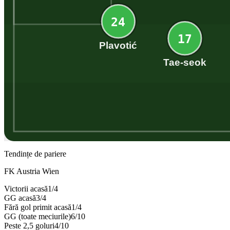
24
17
Plavotić
Tae-seok
Tendințe de pariere
FK Austria Wien
Victorii acasă
1
/
4
GG acasă
3
/
4
Fără gol primit acasă
1
/
4
GG (toate meciurile)
6
/
10
Peste 2,5 goluri
4
/
10