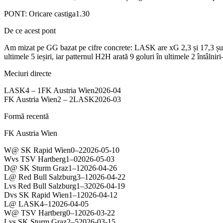
PONT:
Oricare castiga
1.30
De ce acest pont
Am mizat pe GG bazat pe cifre concrete: LASK are xG 2,3 și 17,3 șutu
ultimele 5 ieșiri, iar patternul H2H arată 9 goluri în ultimele 2 întâl
Meciuri directe
LASK
4
–
1
FK Austria Wien
2026-04
FK Austria Wien
2
–
2
LASK
2026-03
Formă recentă
FK Austria Wien
W
@
SK Rapid Wien
0
–
2
2026-05-10
W
vs
TSV Hartberg
1
–
0
2026-05-03
D
@
SK Sturm Graz
1
–
1
2026-04-26
L
@
Red Bull Salzburg
3
–
1
2026-04-22
L
vs
Red Bull Salzburg
1
–
3
2026-04-19
D
vs
SK Rapid Wien
1
–
1
2026-04-12
L
@
LASK
4
–
1
2026-04-05
W
@
TSV Hartberg
0
–
1
2026-03-22
L
vs
SK Sturm Graz
2
–
5
2026-03-15