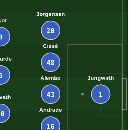
Jørgensen
sor
20
8
Cissé
arde
48
6
Alemão
Jungwirth
43
1
vath
Andrade
30
16