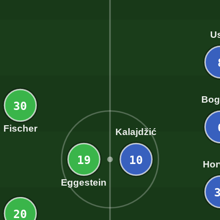
U
Bog
30
Fischer
Kalajdžić
19
10
Hor
Eggestein
20