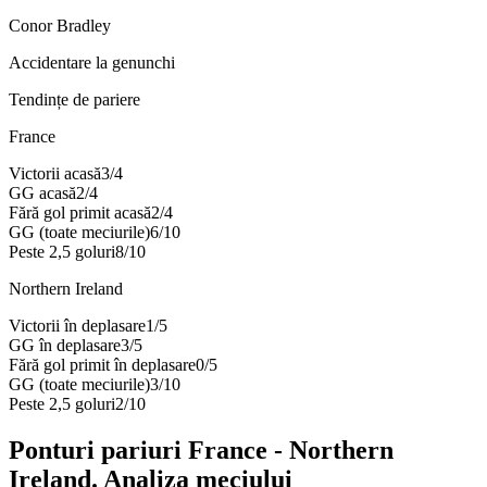
Conor Bradley
Accidentare la genunchi
Tendințe de pariere
France
Victorii acasă
3
/
4
GG acasă
2
/
4
Fără gol primit acasă
2
/
4
GG (toate meciurile)
6
/
10
Peste 2,5 goluri
8
/
10
Northern Ireland
Victorii în deplasare
1
/
5
GG în deplasare
3
/
5
Fără gol primit în deplasare
0
/
5
GG (toate meciurile)
3
/
10
Peste 2,5 goluri
2
/
10
Ponturi pariuri
France
-
Northern
Ireland
. Analiza meciului