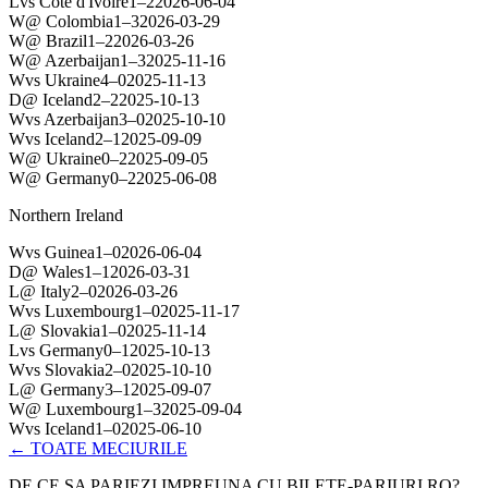
L
vs
Côte d'Ivoire
1
–
2
2026-06-04
W
@
Colombia
1
–
3
2026-03-29
W
@
Brazil
1
–
2
2026-03-26
W
@
Azerbaijan
1
–
3
2025-11-16
W
vs
Ukraine
4
–
0
2025-11-13
D
@
Iceland
2
–
2
2025-10-13
W
vs
Azerbaijan
3
–
0
2025-10-10
W
vs
Iceland
2
–
1
2025-09-09
W
@
Ukraine
0
–
2
2025-09-05
W
@
Germany
0
–
2
2025-06-08
Northern Ireland
W
vs
Guinea
1
–
0
2026-06-04
D
@
Wales
1
–
1
2026-03-31
L
@
Italy
2
–
0
2026-03-26
W
vs
Luxembourg
1
–
0
2025-11-17
L
@
Slovakia
1
–
0
2025-11-14
L
vs
Germany
0
–
1
2025-10-13
W
vs
Slovakia
2
–
0
2025-10-10
L
@
Germany
3
–
1
2025-09-07
W
@
Luxembourg
1
–
3
2025-09-04
W
vs
Iceland
1
–
0
2025-06-10
← TOATE MECIURILE
DE CE SA PARIEZI IMPREUNA CU BILETE-PARIURI.RO?