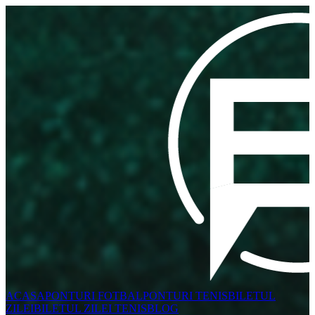
ACASA
PONTURI FOTBAL
PONTURI TENIS
BILETUL
ZILEI
BILETUL ZILEI TENIS
BLOG