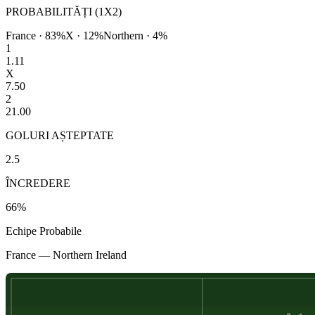
PROBABILITĂȚI (1X2)
France
·
83
%
X ·
12
%
Northern
·
4
%
1
1.11
X
7.50
2
21.00
GOLURI AȘTEPTATE
2.5
ÎNCREDERE
66
%
Echipe Probabile
France
—
Northern Ireland