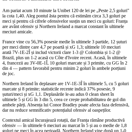
Am pariat acum 10 minute la Unibet 120 de lei pe „Peste 2,5 goluri"
la cota 1,40. Aleg pontul ăsta pentru că estimăm circa 3,3 goluri pe
meci și pentru că cifrele ofensivelor susțin un meci cu goluri: Franța
are avânt ofensiv și Northern Ireland a marcat constant în ultimele
meciuri amicale.
France vine cu 56,3% posesie medie în ultimele 3 partide, 12 șuturi
per meci dintre care 4,7 pe poartă și xG 1,3; ultimele 10 meciuri
arată 7V-1E-2Î și includ victorii clare 1-3 @ Colombia și 1-2 @
Brazil, plus un 1-2 acasă cu Côte d'Ivoire recent. Acasă, în ultimele
4, francezii au 3V-0E-1Î, 10 goluri marcate și 3 primite, cu GG în 2
din 4 — pattern favorabil pentru minim 2 goluri în ambele porțiuni
de joc.
Northern Ireland în deplasare are 1V-1E-3Î în ultimele 5, cu 5 goluri
marcate și 8 primite; statisticile recente indică 37% posesie, 9
șuturi/meci și xG 1,1. Deplasările le-au adus 0 clean sheet în
ultimele 5 și GG în 3 din 5, ceea ce crește probabilitatea de gol din
ambele părți. Absența lui Conor Bradley poate afecta faza defensivă,
dar nu reduce semnificativ potențialul ofensiv al oaspeților.
Contextul amical încurajează rotații, dar Franța rămâne productivă
ofensiv — în ultimele 6 meciuri au marcat în 5 și au o medie de 1,8
goluri pe meci în acea perioadă. Northern Ireland vine după un 1-0