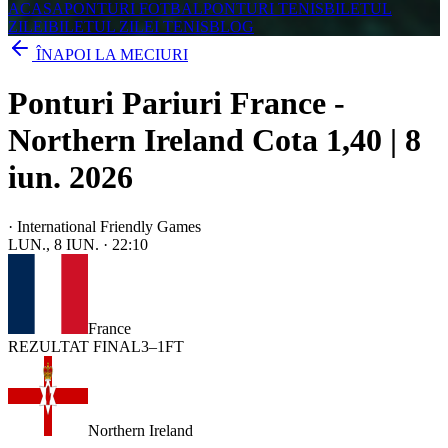
ACASA
PONTURI FOTBAL
PONTURI TENIS
BILETUL
ZILEI
BILETUL ZILEI TENIS
BLOG
ÎNAPOI LA MECIURI
Ponturi Pariuri France -
Northern Ireland Cota 1,40 | 8
iun. 2026
·
International Friendly Games
LUN., 8 IUN.
·
22:10
France
REZULTAT FINAL
3
–
1
FT
Northern Ireland