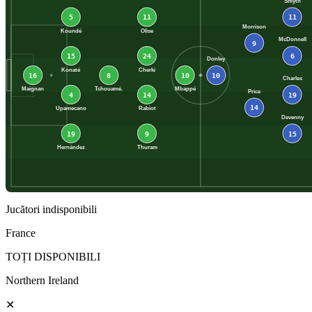
Smyth
5
11
11
Morrison
Koundé
Olise
McDonnell
9
15
24
6
Donley
Konaté
Cherki
16
8
10
10
Charles
Maignan
Tchouamé.
Mbappé
Price
4
14
19
14
Upamecano
Rabiot
Devenny
19
9
15
Hernández
Thuram
Jucători indisponibili
France
TOȚI DISPONIBILI
Northern Ireland
✕