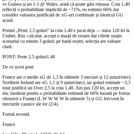
vs Guinea și un 1-1 @ Wales, arată că poate găsi rețeaua. Cota 1,40
reflectă o probabilitate implicită de ~71%, eu estimez 66% dar
consider valoarea justificată de xG-uri combinate și istoricul GG
acasă.
Pontul „Peste 2,5 goluri" la cota 1,40 e jucat deja — miza 120 lei la
Unibet. Risc calculat, accept o marjă de eroare dar cifrele susțin
scenariul cu minim 3 goluri; pe banii noștri, selecția are valoare
clară.
PONT:
Peste 2.5 goluri
1.40
De ce acest pont
France are o medie xG de 1,3 în ultimele 3 meciuri și 12 șuturi/meci;
Northern Ireland are xG 1,1 și 9 șuturi/meci, iar goluri estimate ~3,3
total justifică un Over 2,5 la cota 1,40. Am pus 120 lei, accept un
risc moderat pentru o probabilitate estimată de 66% bazată pe forma
ofensivă a Franței (L W W W W în ultimele 5) și GG frecvent în
meciurile casnice ale lor (2/4).
Formă recentă
France