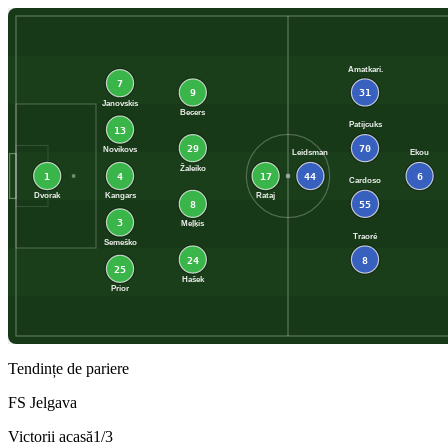
Amatkari.
7
9
31
Janovskis
Becers
Patijcuks
13
29
70
Novikovs
Leidsman
Ekou
Žaleiko
1
4
17
44
6
Cardoso
Dvorak
Kangars
Rataj
8
55
3
Meļķis
Traoré
Semeško
24
8
25
Hašek
Prior
Tendințe de pariere
FS Jelgava
Victorii acasă
1
/
3