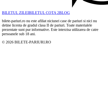
BILETUL ZILEI
BILETUL COTA 2
BLOG
bilete-pariuri.ro nu este afiliat niciunei case de pariuri si nici nu
detine licenta de gradul clasa II de pariuri. Toate materialele
prezentate sunt pur informative. Este interzisa utilizarea de catre
persoanele sub 18 ani.
©
2026
BILETE-PARIURI.RO