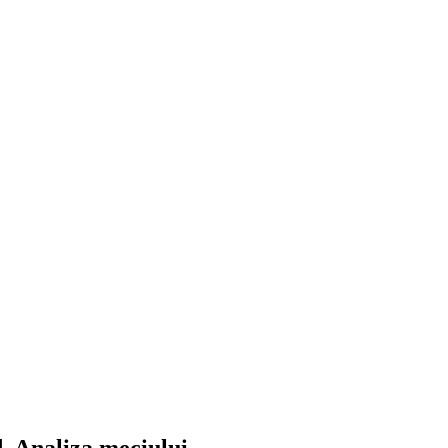
d
. Analiza meciului