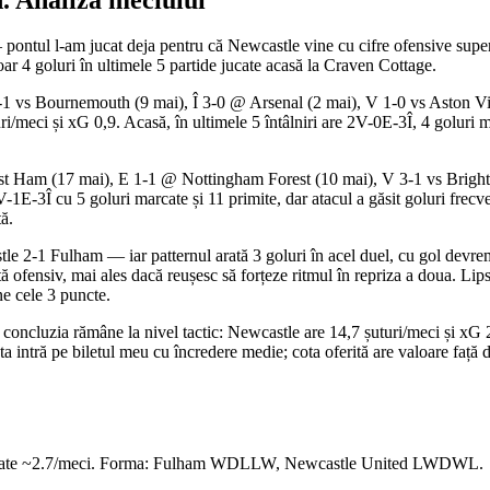
 pontul l-am jucat deja pentru că Newcastle vine cu cifre ofensive super
oar 4 goluri în ultimele 5 partide jucate acasă la Craven Cottage.
 vs Bournemouth (9 mai), Î 3-0 @ Arsenal (2 mai), V 1-0 vs Aston Vill
uri/meci și xG 0,9. Acasă, în ultimele 5 întâlniri are 2V-0E-3Î, 4 goluri 
st Ham (17 mai), E 1-1 @ Nottingham Forest (10 mai), V 3-1 vs Brighton
1V-1E-3Î cu 5 goluri marcate și 11 primite, dar atacul a găsit goluri frec
ă.
 2-1 Fulham — iar patternul arată 3 goluri în acel duel, cu gol devrem
tă ofensiv, mai ales dacă reușesc să forțeze ritmul în repriza a doua. Li
ne cele 3 puncte.
c, concluzia rămâne la nivel tactic: Newcastle are 14,7 șuturi/meci și xG 
a intră pe biletul meu cu încredere medie; cota oferită are valoare față de
asteptate ~2.7/meci. Forma: Fulham WDLLW, Newcastle United LWDWL.