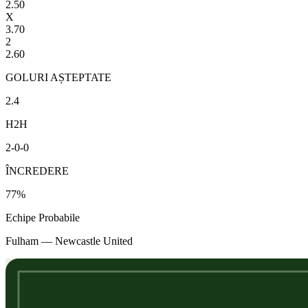
2.50
X
3.70
2
2.60
GOLURI AȘTEPTATE
2.4
H2H
2
-
0
-
0
ÎNCREDERE
77
%
Echipe Probabile
Fulham
—
Newcastle United