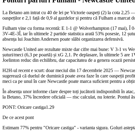
La Betano am intrat cu 40 de lei pe Victorie oaspeți (2) la cota 2,25 —
oaspeților e 2,1 față de 0,9 al gazdelor și pentru că Fulham a marcat d
Fulham vine cu forma recentă: E 1-1 @ Wolverhampton (17 mai), Î 0-1
3V-4E-3Î, iar în ultimele 2 partide statistica arată 53% posesie, 12 șut
absența lui Joachim Andersen poate slăbi organizarea defensivă.
Newcastle United are rezultate mixte dar cifre mai bune: V 3-1 vs We
șuturi/meci (6,3 pe poartă) și xG 2,1. Pe deplasare, în ultimele 5 are 
Joelinton reduc din echilibru, dar capacitatea de a genera ocazii persist
H2H-ul recent e scurt: doar meciul din 17 decembrie 2025 — Newcastle
sugerează că duelul de duminică poate avea faze în care oaspeții profi
meci ca pe unul în care Newcastle poate marca suficient pentru a obți
În absența unor informe clare despre toți jucătorii indisponibili în ata
la Betano, 37% încredere oficială — risc calculat, nu loterie. Pontul ăst
PONT:
Oricare castiga
1.29
De ce acest pont
Estimam 77% pentru "Oricare castiga" - varianta sigura. Goluri 