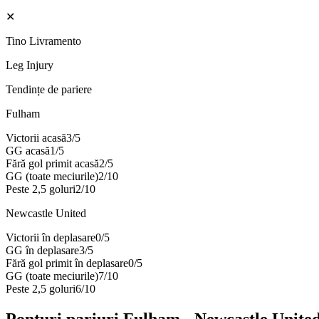
✕
Tino Livramento
Leg Injury
Tendințe de pariere
Fulham
Victorii acasă
3
/
5
GG acasă
1
/
5
Fără gol primit acasă
2
/
5
GG (toate meciurile)
2
/
10
Peste 2,5 goluri
2
/
10
Newcastle United
Victorii în deplasare
0
/
5
GG în deplasare
3
/
5
Fără gol primit în deplasare
0
/
5
GG (toate meciurile)
7
/
10
Peste 2,5 goluri
6
/
10
Ponturi pariuri
Fulham
-
Newcastle Unite