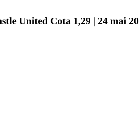
tle United Cota 1,29 | 24 mai 2