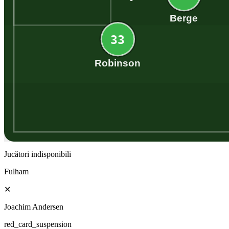
Berge
33
Robinson
Jucători indisponibili
Fulham
✕
Joachim Andersen
red_card_suspension