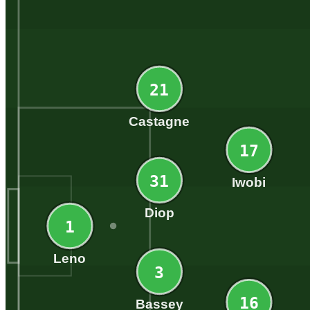
21
Castagne
17
31
Iwobi
Diop
1
Leno
3
16
Bassey