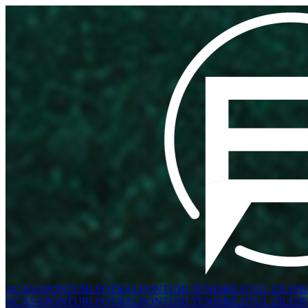
ACASA
PONTURI FOTBAL
PONTURI TENIS
BILETUL ZILEI
B
ACASA
PONTURI FOTBAL
PONTURI TENIS
BILETUL ZILEI
B