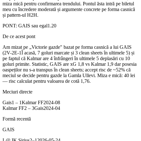
miza mică pentru confirmarea trendului. Pontul ăsta intră pe biletul
meu cu încredere moderată și argumente concrete pe forma casnică
și pattern-ul H2H.
PONT:
GAIS sau egal
1.20
De ce acest pont
Am mizat pe „Victorie gazde" bazat pe forma casnică a lui GAIS
(2V-2E-1Î acasă, 7 goluri marcate și 3 clean sheets în ultimele 5) și
pe faptul că Kalmar are 4 înfrângeri în ultimele 5 deplasări cu 10
goluri primite. Statistic, GAIS are xG 1,8 vs Kalmar 1,9 dar posesia
oaspeților nu s-a transpus în clean sheets; accept risc de ~52% că
meciul se decide pentru gazde la Gamla Ullevi. Miza e mică: 40 lei
— risc calculat pentru valoarea de cotă 1,76.
Meciuri directe
Gais
1
–
1
Kalmar FF
2024-08
Kalmar FF
2
–
3
Gais
2024-04
Formă recentă
GAIS
L
@
IK Sirius
2
–
1
2026-05-24