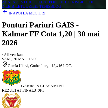
ACASA
PONTURI FOTBAL
PONTURI TENIS
BILETUL
ZILEI
BILETUL ZILEI TENIS
BLOG
ÎNAPOI LA MECIURI
Ponturi Pariuri GAIS -
Kalmar FF Cota 1,20 | 30 mai
2026
·
Allsvenskan
SÂM., 30 MAI
·
16:00
Gamla Ullevi
, Gothenburg
· 18,416 LOC.
GAIS
#
8
ÎN CLASAMENT
REZULTAT FINAL
3
–
0
FT