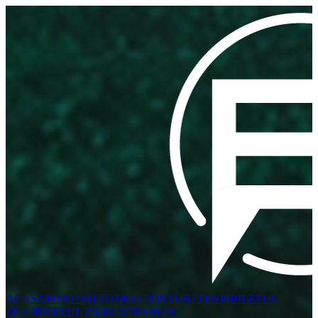
ACASA
PONTURI FOTBAL
PONTURI TENIS
BILETUL
ZILEI
BILETUL ZILEI TENIS
BLOG