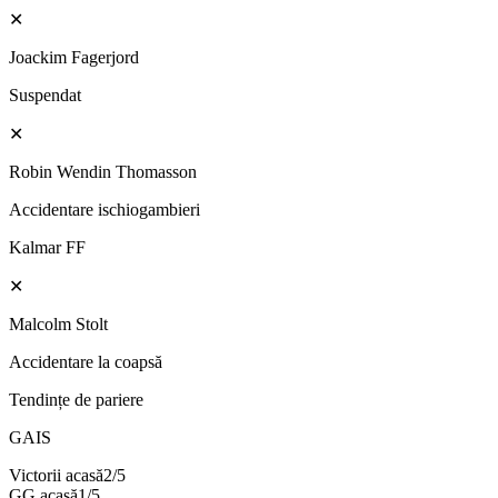
✕
Joackim Fagerjord
Suspendat
✕
Robin Wendin Thomasson
Accidentare ischiogambieri
Kalmar FF
✕
Malcolm Stolt
Accidentare la coapsă
Tendințe de pariere
GAIS
Victorii acasă
2
/
5
GG acasă
1
/
5