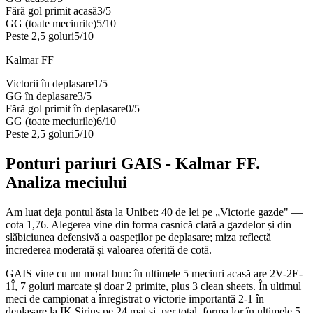
Fără gol primit acasă
3
/
5
GG (toate meciurile)
5
/
10
Peste 2,5 goluri
5
/
10
Kalmar FF
Victorii în deplasare
1
/
5
GG în deplasare
3
/
5
Fără gol primit în deplasare
0
/
5
GG (toate meciurile)
6
/
10
Peste 2,5 goluri
5
/
10
Ponturi pariuri
GAIS
-
Kalmar FF
.
Analiza meciului
Am luat deja pontul ăsta la Unibet: 40 de lei pe „Victorie gazde" —
cota 1,76. Alegerea vine din forma casnică clară a gazdelor și din
slăbiciunea defensivă a oaspeților pe deplasare; miza reflectă
încrederea moderată și valoarea oferită de cotă.
GAIS vine cu un moral bun: în ultimele 5 meciuri acasă are 2V-2E-
1Î, 7 goluri marcate și doar 2 primite, plus 3 clean sheets. În ultimul
meci de campionat a înregistrat o victorie importantă 2-1 în
deplasare la IK Sirius pe 24 mai și, per total, forma lor în ultimele 5