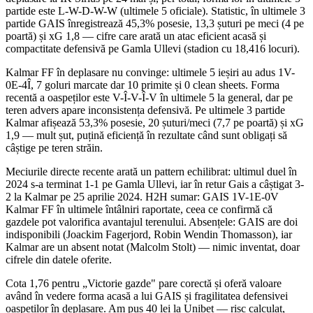
partide este L-W-D-W-W (ultimele 5 oficiale). Statistic, în ultimele 3
partide GAIS înregistrează 45,3% posesie, 13,3 șuturi pe meci (4 pe
poartă) și xG 1,8 — cifre care arată un atac eficient acasă și
compactitate defensivă pe Gamla Ullevi (stadion cu 18,416 locuri).
Kalmar FF în deplasare nu convinge: ultimele 5 ieșiri au adus 1V-
0E-4Î, 7 goluri marcate dar 10 primite și 0 clean sheets. Forma
recentă a oaspeților este V-Î-V-Î-V în ultimele 5 la general, dar pe
teren advers apare inconsistența defensivă. Pe ultimele 3 partide
Kalmar afișează 53,3% posesie, 20 șuturi/meci (7,7 pe poartă) și xG
1,9 — mult șut, puțină eficiență în rezultate când sunt obligați să
câștige pe teren străin.
Meciurile directe recente arată un pattern echilibrat: ultimul duel în
2024 s-a terminat 1-1 pe Gamla Ullevi, iar în retur Gais a câștigat 3-
2 la Kalmar pe 25 aprilie 2024. H2H sumar: GAIS 1V-1E-0V
Kalmar FF în ultimele întâlniri raportate, ceea ce confirmă că
gazdele pot valorifica avantajul terenului. Absențele: GAIS are doi
indisponibili (Joackim Fagerjord, Robin Wendin Thomasson), iar
Kalmar are un absent notat (Malcolm Stolt) — nimic inventat, doar
cifrele din datele oferite.
Cota 1,76 pentru „Victorie gazde" pare corectă și oferă valoare
având în vedere forma acasă a lui GAIS și fragilitatea defensivei
oaspeților în deplasare. Am pus 40 lei la Unibet — risc calculat,