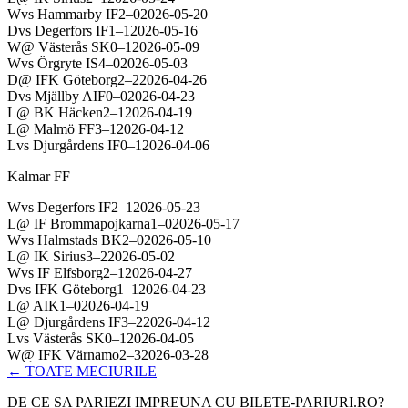
W
vs
Hammarby IF
2
–
0
2026-05-20
D
vs
Degerfors IF
1
–
1
2026-05-16
W
@
Västerås SK
0
–
1
2026-05-09
W
vs
Örgryte IS
4
–
0
2026-05-03
D
@
IFK Göteborg
2
–
2
2026-04-26
D
vs
Mjällby AIF
0
–
0
2026-04-23
L
@
BK Häcken
2
–
1
2026-04-19
L
@
Malmö FF
3
–
1
2026-04-12
L
vs
Djurgårdens IF
0
–
1
2026-04-06
Kalmar FF
W
vs
Degerfors IF
2
–
1
2026-05-23
L
@
IF Brommapojkarna
1
–
0
2026-05-17
W
vs
Halmstads BK
2
–
0
2026-05-10
L
@
IK Sirius
3
–
2
2026-05-02
W
vs
IF Elfsborg
2
–
1
2026-04-27
D
vs
IFK Göteborg
1
–
1
2026-04-23
L
@
AIK
1
–
0
2026-04-19
L
@
Djurgårdens IF
3
–
2
2026-04-12
L
vs
Västerås SK
0
–
1
2026-04-05
W
@
IFK Värnamo
2
–
3
2026-03-28
← TOATE MECIURILE
DE CE SA PARIEZI IMPREUNA CU BILETE-PARIURI.RO?