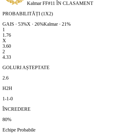
Kalmar FF
#
11
ÎN CLASAMENT
PROBABILITĂȚI (1X2)
GAIS
·
53
%
X ·
26
%
Kalmar
·
21
%
1
1.76
X
3.60
2
4.33
GOLURI AȘTEPTATE
2.6
H2H
1
-
1
-
0
ÎNCREDERE
80
%
Echipe Probabile