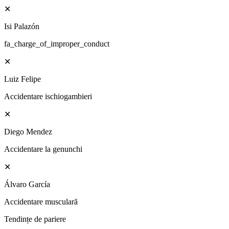
✕
Isi Palazón
fa_charge_of_improper_conduct
✕
Luiz Felipe
Accidentare ischiogambieri
✕
Diego Mendez
Accidentare la genunchi
✕
Álvaro García
Accidentare musculară
Tendințe de pariere