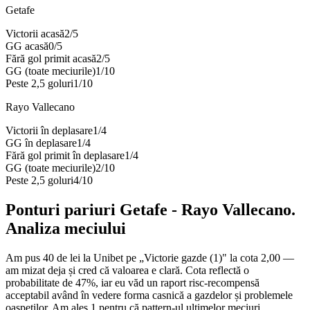
Getafe
Victorii acasă
2
/
5
GG acasă
0
/
5
Fără gol primit acasă
2
/
5
GG (toate meciurile)
1
/
10
Peste 2,5 goluri
1
/
10
Rayo Vallecano
Victorii în deplasare
1
/
4
GG în deplasare
1
/
4
Fără gol primit în deplasare
1
/
4
GG (toate meciurile)
2
/
10
Peste 2,5 goluri
4
/
10
Ponturi pariuri
Getafe
-
Rayo Vallecano
.
Analiza meciului
Am pus 40 de lei la Unibet pe „Victorie gazde (1)" la cota 2,00 —
am mizat deja și cred că valoarea e clară. Cota reflectă o
probabilitate de 47%, iar eu văd un raport risc-recompensă
acceptabil având în vedere forma casnică a gazdelor și problemele
oaspeților. Am ales 1 pentru că pattern-ul ultimelor meciuri