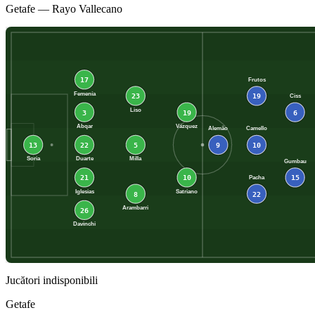
Getafe
—
Rayo Vallecano
17
Frutos
Femenía
23
19
Ciss
Liso
3
19
6
Abqar
Vázquez
Alemão
Camello
13
22
5
9
10
Soria
Duarte
Milla
Gumbau
21
10
15
Pacha
Iglesias
Satriano
8
22
Arambarri
26
Davinchi
Jucători indisponibili
Getafe