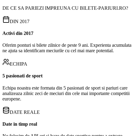
DE CE SA PARIEZI IMPREUNA CU BILETE-PARIURI.RO?
DIN 2017
Activi din 2017
Oferim ponturi si bilete zilnice de peste 9 ani. Experienta acumulata
ne ajuta sa identificam meciurile cu cel mai mare potential.
ECHIPA
5 pasionati de sport
Echipa noastra este formata din 5 pasionati de sport si pariuri care
analizeaza zilnic zeci de meciuri din cele mai importante competitii
europene.
DATE REALE
Date in timp real
Ne folosim de API-uri si baze de date sportive pentru a extrage