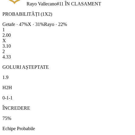
Rayo Vallecano
#
11
ÎN CLASAMENT
PROBABILITĂȚI (1X2)
Getafe
·
47
%
X ·
31
%
Rayo
·
22
%
1
2.00
X
3.10
2
4.33
GOLURI AȘTEPTATE
1.9
H2H
0
-
1
-
1
ÎNCREDERE
75
%
Echipe Probabile