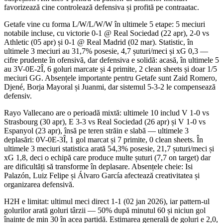
favorizează cine controlează defensiva și profită pe contraatac.
Getafe vine cu forma L/W/L/W/W în ultimele 5 etape: 5 meciuri
notabile incluse, cu victorie 0-1 @ Real Sociedad (22 apr), 2-0 vs
Athletic (05 apr) și 0-1 @ Real Madrid (02 mar). Statistic, în
ultimele 3 meciuri au 31,7% posesie, 4,7 șuturi/meci și xG 0,3 —
cifre prudente în ofensivă, dar defensiva e solidă: acasă, în ultimele 5
au 3V-0E-2Î, 6 goluri marcate și 4 primite, 2 clean sheets și doar 1/5
meciuri GG. Absențele importante pentru Getafe sunt Zaid Romero,
Djené, Borja Mayoral și Juanmi, dar sistemul 5-3-2 le compensează
defensiv.
Rayo Vallecano are o perioadă mixtă: ultimele 10 includ V 1-0 vs
Strasbourg (30 apr), E 3-3 vs Real Sociedad (26 apr) și V 1-0 vs
Espanyol (23 apr), însă pe teren străin e slabă — ultimele 3
deplasări: 0V-0E-3Î, 1 gol marcat și 7 primite, 0 clean sheets. În
ultimele 3 meciuri statistica arată 54,3% posesie, 21,7 șuturi/meci și
xG 1,8, deci o echipă care produce multe șuturi (7,7 on target) dar
are dificultăți să transforme în deplasare. Absențele cheie: Isi
Palazón, Luiz Felipe și Álvaro García afectează creativitatea și
organizarea defensivă.
H2H e limitat: ultimul meci direct 1-1 (02 jan 2026), iar pattern-ul
golurilor arată goluri târzii — 50% după minutul 60 și niciun gol
înainte de min 30 în acea partidă. Estimarea generală de goluri e 2,0,