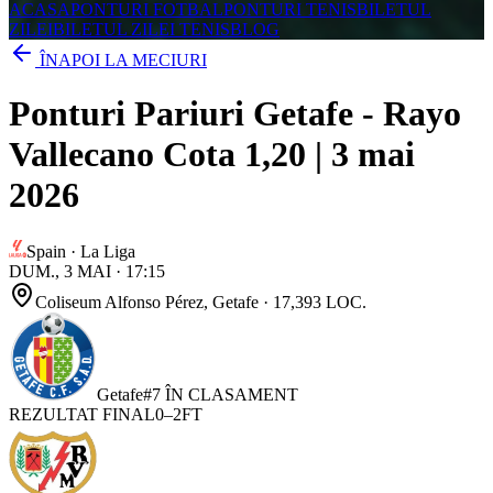
ACASA
PONTURI FOTBAL
PONTURI TENIS
BILETUL
ZILEI
BILETUL ZILEI TENIS
BLOG
ÎNAPOI LA MECIURI
Ponturi Pariuri Getafe - Rayo
Vallecano Cota 1,20 | 3 mai
2026
Spain
·
La Liga
DUM., 3 MAI
·
17:15
Coliseum Alfonso Pérez
, Getafe
· 17,393 LOC.
Getafe
#
7
ÎN CLASAMENT
REZULTAT FINAL
0
–
2
FT