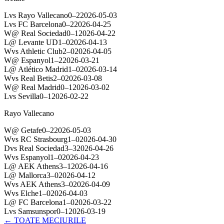
L
vs
Rayo Vallecano
0
–
2
2026-05-03
L
vs
FC Barcelona
0
–
2
2026-04-25
W
@
Real Sociedad
0
–
1
2026-04-22
L
@
Levante UD
1
–
0
2026-04-13
W
vs
Athletic Club
2
–
0
2026-04-05
W
@
Espanyol
1
–
2
2026-03-21
L
@
Atlético Madrid
1
–
0
2026-03-14
W
vs
Real Betis
2
–
0
2026-03-08
W
@
Real Madrid
0
–
1
2026-03-02
L
vs
Sevilla
0
–
1
2026-02-22
Rayo Vallecano
W
@
Getafe
0
–
2
2026-05-03
W
vs
RC Strasbourg
1
–
0
2026-04-30
D
vs
Real Sociedad
3
–
3
2026-04-26
W
vs
Espanyol
1
–
0
2026-04-23
L
@
AEK Athens
3
–
1
2026-04-16
L
@
Mallorca
3
–
0
2026-04-12
W
vs
AEK Athens
3
–
0
2026-04-09
W
vs
Elche
1
–
0
2026-04-03
L
@
FC Barcelona
1
–
0
2026-03-22
L
vs
Samsunspor
0
–
1
2026-03-19
← TOATE MECIURILE