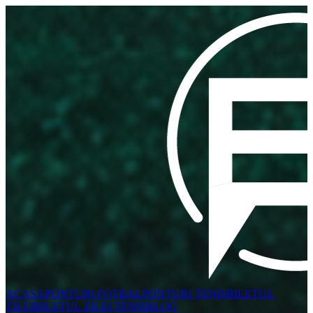
ACASA
PONTURI FOTBAL
PONTURI TENIS
BILETUL
ZILEI
BILETUL ZILEI TENIS
BLOG