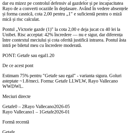
dar eu mizez pe controlul defensiv al gazdelor și pe incapacitatea
Rayo de a converti ocaziile în deplasare. Având în vedere absențele
și forma casnică, cota 2,00 pentru „1" e suficientă pentru o miză
mică și risc calculat.
Pontul „Victorie gazde (1)" la cota 2,00 e deja jucat cu 40 lei la
Unibet. Risc acceptat: 42% încredere — nu e sigur, dar diferența
între contextul meciului și cota oferită justifică intrarea. Pontul ăsta
intră pe biletul meu cu încredere moderată.
PONT:
Getafe sau egal
1.20
De ce acest pont
Estimam 75% pentru "Getafe sau egal" - varianta sigura. Goluri
asteptate ~1.8/meci. Forma: Getafe LLWLW, Rayo Vallecano
WWDWL.
Meciuri directe
Getafe
0
–
2
Rayo Vallecano
2026-05
Rayo Vallecano
1
–
1
Getafe
2026-01
Formă recentă
Getafe