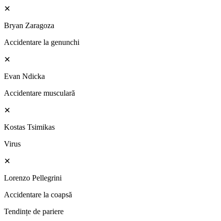
✕
Bryan Zaragoza
Accidentare la genunchi
✕
Evan Ndicka
Accidentare musculară
✕
Kostas Tsimikas
Virus
✕
Lorenzo Pellegrini
Accidentare la coapsă
Tendințe de pariere