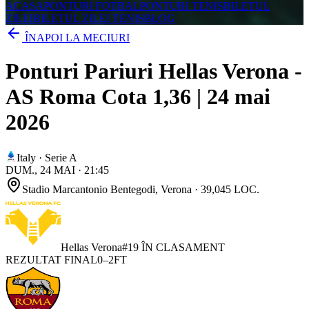
ACASA
PONTURI FOTBAL
PONTURI TENIS
BILETUL
ZILEI
BILETUL ZILEI TENIS
BLOG
ÎNAPOI LA MECIURI
Ponturi Pariuri Hellas Verona -
AS Roma Cota 1,36 | 24 mai
2026
Italy
·
Serie A
DUM., 24 MAI
·
21:45
Stadio Marcantonio Bentegodi
, Verona
· 39,045 LOC.
Hellas Verona
#
19
ÎN CLASAMENT
REZULTAT FINAL
0
–
2
FT