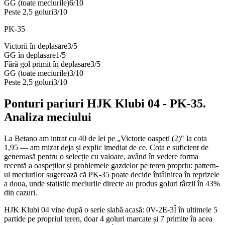
GG (toate meciurile)
6
/
10
Peste 2,5 goluri
3
/
10
PK-35
Victorii în deplasare
3
/
5
GG în deplasare
1
/
5
Fără gol primit în deplasare
3
/
5
GG (toate meciurile)
3
/
10
Peste 2,5 goluri
3
/
10
Ponturi pariuri
HJK Klubi 04
-
PK-35
.
Analiza meciului
La Betano am intrat cu 40 de lei pe „Victorie oaspeți (2)" la cota
1,95 — am mizat deja și explic imediat de ce. Cota e suficient de
generoasă pentru o selecție cu valoare, având în vedere forma
recentă a oaspeților și problemele gazdelor pe teren propriu: pattern-
ul meciurilor sugerează că PK-35 poate decide întâlnirea în reprizele
a doua, unde statistic meciurile directe au produs goluri târzii în 43%
din cazuri.
HJK Klubi 04 vine după o serie slabă acasă: 0V-2E-3Î în ultimele 5
partide pe propriul teren, doar 4 goluri marcate și 7 primite în acea