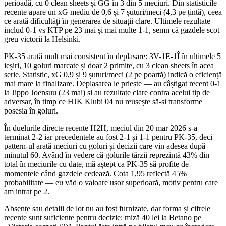
perioadă, cu 0 clean sheets și GG în 3 din 5 meciuri. Din statisticile
recente apare un xG mediu de 0,6 și 7 șuturi/meci (4,3 pe țintă), ceea
ce arată dificultăți în generarea de situații clare. Ultimele rezultate
includ 0-1 vs KTP pe 23 mai și mai multe 1-1, semn că gazdele scot
greu victorii la Helsinki.
PK-35 arată mult mai consistent în deplasare: 3V-1E-1Î în ultimele 5
ieșiri, 10 goluri marcate și doar 2 primite, cu 3 clean sheets în acea
serie. Statistic, xG 0,9 și 9 șuturi/meci (2 pe poartă) indică o eficiență
mai mare la finalizare. Deplasarea le priește — au câștigat recent 0-1
la Jippo Joensuu (23 mai) și au rezultate clare contra acelui tip de
adversar, în timp ce HJK Klubi 04 nu reușește să-și transforme
posesia în goluri.
În duelurile directe recente H2H, meciul din 20 mar 2026 s-a
terminat 2-2 iar precedentele au fost 2-1 și 1-1 pentru PK-35, deci
pattern-ul arată meciuri cu goluri și decizii care vin adesea după
minutul 60. Având în vedere că golurile târzii reprezintă 43% din
total în meciurile cu date, mă aștept ca PK-35 să profite de
momentele când gazdele cedează. Cota 1,95 reflectă 45%
probabilitate — eu văd o valoare ușor superioară, motiv pentru care
am intrat pe 2.
Absențe sau detalii de lot nu au fost furnizate, dar forma și cifrele
recente sunt suficiente pentru decizie: miză 40 lei la Betano pe