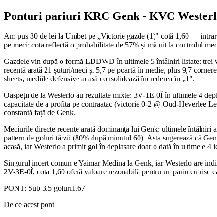
Ponturi pariuri
KRC Genk
-
KVC Westerl
Am pus 80 de lei la Unibet pe „Victorie gazde (1)" cotă 1,60 — intrare
pe meci; cota reflectă o probabilitate de 57% și mă uit la controlul mec
Gazdele vin după o formă LDDWD în ultimele 5 întâlniri listate: trei v
recentă arată 21 șuturi/meci și 5,7 pe poartă în medie, plus 9,7 corner
sheets; mediile defensive acasă consolidează încrederea în „1".
Oaspeții de la Westerlo au rezultate mixte: 3V-1E-0Î în ultimele 4 depl
capacitate de a profita pe contraatac (victorie 0-2 @ Oud-Heverlee Leu
constantă față de Genk.
Meciurile directe recente arată dominanţa lui Genk: ultimele întâlnir
pattern de goluri târzii (80% după minutul 60). Asta sugerează că Genk
acasă, iar Westerlo a primit gol în deplasare doar o dată în ultimele 4 ie
Singurul incert comun e Yaimar Medina la Genk, iar Westerlo are indis
2V-3E-0Î, cota 1,60 oferă valoare rezonabilă pentru un pariu cu risc c
PONT:
Sub 3.5 goluri
1.67
De ce acest pont