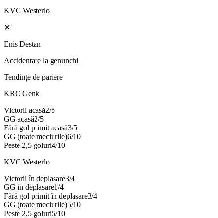
KVC Westerlo
✕
Enis Destan
Accidentare la genunchi
Tendințe de pariere
KRC Genk
Victorii acasă
2
/
5
GG acasă
2
/
5
Fără gol primit acasă
3
/
5
GG (toate meciurile)
6
/
10
Peste 2,5 goluri
4
/
10
KVC Westerlo
Victorii în deplasare
3
/
4
GG în deplasare
1
/
4
Fără gol primit în deplasare
3
/
4
GG (toate meciurile)
5
/
10
Peste 2,5 goluri
5
/
10