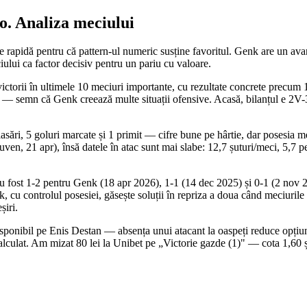
o
. Analiza meciului
 rapidă pentru că pattern-ul numeric susține favoritul. Genk are un ava
iului ca factor decisiv pentru un pariu cu valoare.
ictorii în ultimele 10 meciuri importante, cu rezultate concrete precum
e — semn că Genk creează multe situații ofensive. Acasă, bilanțul e 2V-3
asări, 5 goluri marcate și 1 primit — cifre bune pe hârtie, dar posesia 
ven, 21 apr), însă datele în atac sunt mai slabe: 12,7 șuturi/meci, 5,7 
i au fost 1-2 pentru Genk (18 apr 2026), 1-1 (14 dec 2025) și 0-1 (2 nov
, cu controlul posesiei, găsește soluții în repriza a doua când meciuri
șiri.
ponibil pe Enis Destan — absența unui atacant la oaspeți reduce opțiun
alculat. Am mizat 80 lei la Unibet pe „Victorie gazde (1)" — cota 1,60 ș