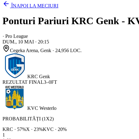
ÎNAPOI LA MECIURI
Ponturi Pariuri KRC Genk - KV
·
Pro League
DUM., 10 MAI
·
20:15
Cegeka Arena
, Genk
· 24,956 LOC.
KRC Genk
REZULTAT FINAL
3
–
0
FT
KVC Westerlo
PROBABILITĂȚI (1X2)
KRC
·
57
%
X ·
23
%
KVC
·
20
%
1