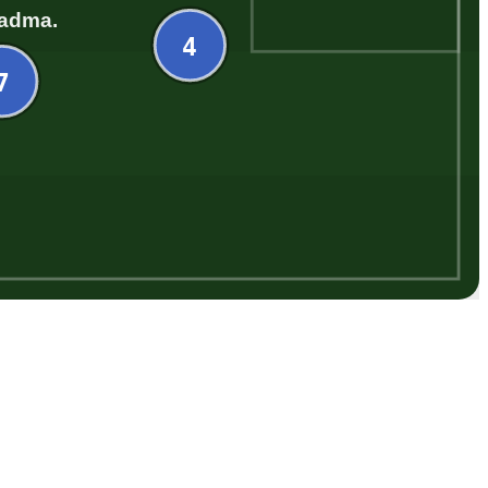
adma.
4
7