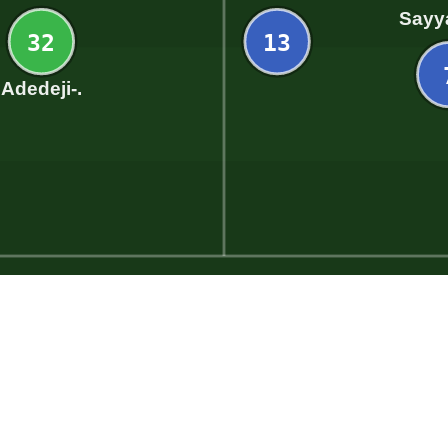
Sayy
32
13
Adedeji-.