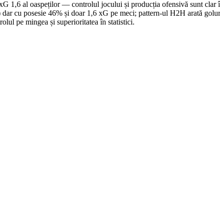
G 1,6 al oaspeților — controlul jocului și producția ofensivă sunt clar
) dar cu posesie 46% și doar 1,6 xG pe meci; pattern-ul H2H arată goluri
ul pe mingea și superioritatea în statistici.