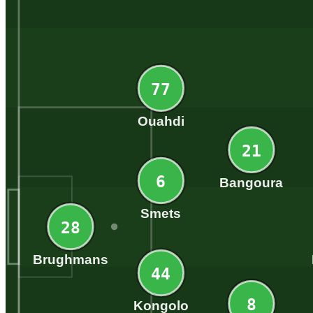
77
Ouahdi
21
6
Bangoura
Smets
28
Brughmans
44
8
Kongolo