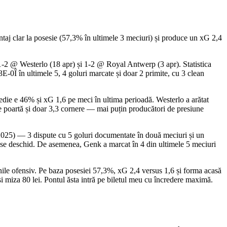
ntaj clar la posesie (57,3% în ultimele 3 meciuri) și produce un xG 2,4
 1-2 @ Westerlo (18 apr) și 1-2 @ Royal Antwerp (3 apr). Statistica
E-0Î în ultimele 5, 4 goluri marcate și doar 2 primite, cu 3 clean
medie e 46% și xG 1,6 pe meci în ultima perioadă. Westerlo a arătat
pe poartă și doar 3,3 cornere — mai puțin producători de presiune
 2025) — 3 dispute cu 5 goluri documentate în două meciuri și un
le se deschid. De asemenea, Genk a marcat în 4 din ultimele 5 meciuri
ile ofensiv. Pe baza posesiei 57,3%, xG 2,4 versus 1,6 și forma acasă
i miza 80 lei. Pontul ăsta intră pe biletul meu cu încredere maximă.