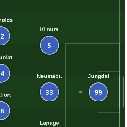
nolds
Kimura
22
5
polat
34
Neustädt.
Jungdal
33
99
dfort
46
Lapage