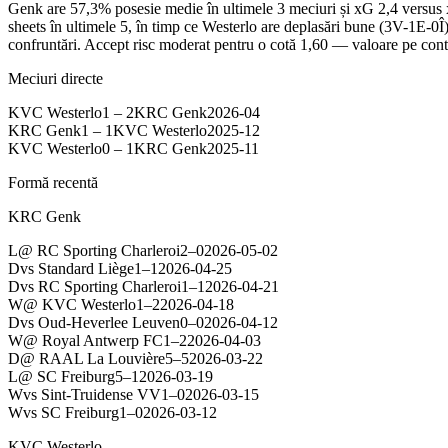
Genk are 57,3% posesie medie în ultimele 3 meciuri și xG 2,4 versus x
sheets în ultimele 5, în timp ce Westerlo are deplasări bune (3V-1E-0Î
confruntări. Accept risc moderat pentru o cotă 1,60 — valoare pe control
Meciuri directe
KVC Westerlo
1
–
2
KRC Genk
2026-04
KRC Genk
1
–
1
KVC Westerlo
2025-12
KVC Westerlo
0
–
1
KRC Genk
2025-11
Formă recentă
KRC Genk
L
@
RC Sporting Charleroi
2
–
0
2026-05-02
D
vs
Standard Liège
1
–
1
2026-04-25
D
vs
RC Sporting Charleroi
1
–
1
2026-04-21
W
@
KVC Westerlo
1
–
2
2026-04-18
D
vs
Oud-Heverlee Leuven
0
–
0
2026-04-12
W
@
Royal Antwerp FC
1
–
2
2026-04-03
D
@
RAAL La Louvière
5
–
5
2026-03-22
L
@
SC Freiburg
5
–
1
2026-03-19
W
vs
Sint-Truidense VV
1
–
0
2026-03-15
W
vs
SC Freiburg
1
–
0
2026-03-12
KVC Westerlo