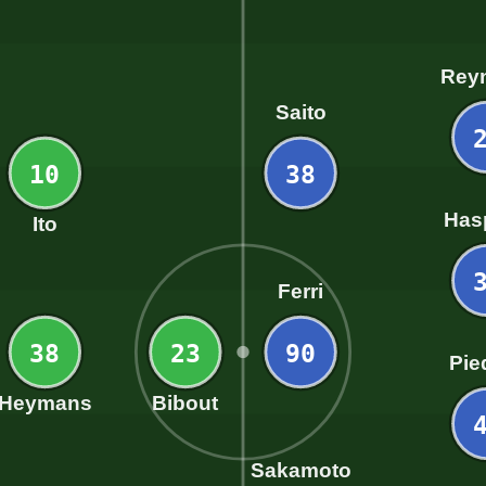
Rey
Saito
10
38
Has
Ito
Ferri
38
23
90
Pie
Heymans
Bibout
Sakamoto