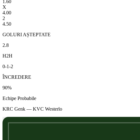
1.60
X
4.00
2
4.50
GOLURI AȘTEPTATE
2.8
H2H
0
-
1
-
2
ÎNCREDERE
90
%
Echipe Probabile
KRC Genk
—
KVC Westerlo