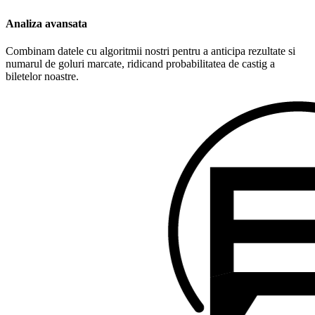
Analiza avansata
Combinam datele cu algoritmii nostri pentru a anticipa rezultate si
numarul de goluri marcate, ridicand probabilitatea de castig a
biletelor noastre.