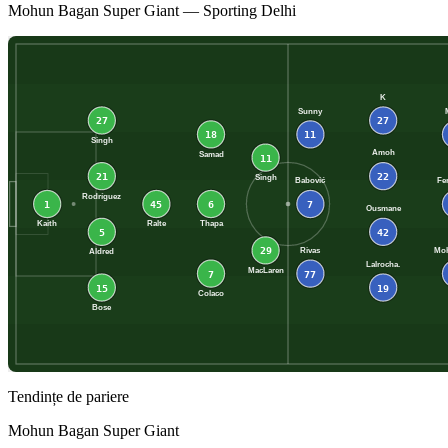
Mohun Bagan Super Giant
—
Sporting Delhi
K
Sunny
27
27
18
11
Singh
Amoh
Samad
11
21
22
Singh
Babović
Fe
Rodríguez
1
45
6
7
Ousmane
Kaith
Ralte
Thapa
5
42
29
Rivas
Mo
Aldred
Lalrocha.
MacLaren
7
77
15
19
Colaco
Bose
Tendințe de pariere
Mohun Bagan Super Giant