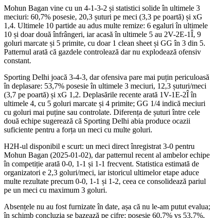
Mohun Bagan vine cu un 4-1-3-2 și statistici solide în ultimele 3
meciuri: 60,7% posesie, 20,3 șuturi pe meci (3,3 pe poartă) și xG
1,4. Ultimele 10 partide au adus multe remize: 6 egaluri în ultimele
10 și doar două înfrângeri, iar acasă în ultimele 5 au 2V-2E-1Î, 9
goluri marcate și 5 primite, cu doar 1 clean sheet și GG în 3 din 5.
Patternul arată că gazdele controlează dar nu explodează ofensiv
constant.
Sporting Delhi joacă 3-4-3, dar ofensiva pare mai puțin periculoasă
în deplasare: 53,7% posesie în ultimele 3 meciuri, 12,3 șuturi/meci
(3,7 pe poartă) și xG 1,2. Deplasările recente arată 1V-1E-2Î în
ultimele 4, cu 5 goluri marcate și 4 primite; GG 1/4 indică meciuri
cu goluri mai puține sau controlate. Diferența de șuturi între cele
două echipe sugerează că Sporting Delhi abia produce ocazii
suficiente pentru a forța un meci cu multe goluri.
H2H-ul disponibil e scurt: un meci direct înregistrat 3-0 pentru
Mohun Bagan (2025-01-02), dar patternul recent al ambelor echipe
în competiție arată 0-0, 1-1 și 1-1 frecvent. Statistica estimată de
organizatori e 2,3 goluri/meci, iar istoricul ultimelor etape aduce
multe rezultate precum 0-0, 1-1 și 1-2, ceea ce consolidează pariul
pe un meci cu maximum 3 goluri.
Absențele nu au fost furnizate în date, așa că nu le-am putut evalua;
în schimb concluzia se bazează pe cifre: posesie 60,7% vs 53,7%,