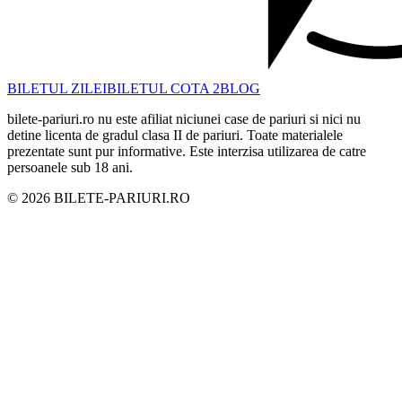
BILETUL ZILEI
BILETUL COTA 2
BLOG
bilete-pariuri.ro nu este afiliat niciunei case de pariuri si nici nu
detine licenta de gradul clasa II de pariuri. Toate materialele
prezentate sunt pur informative. Este interzisa utilizarea de catre
persoanele sub 18 ani.
©
2026
BILETE-PARIURI.RO