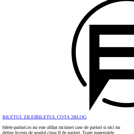
BILETUL ZILEI
BILETUL COTA 2
BLOG
bilete-pariuri.ro nu este afiliat niciunei case de pariuri si nici nu
detine licenta de gradul clasa II de pariuri. Toate materialele