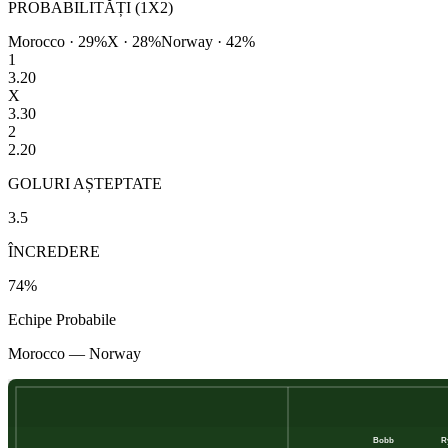
PROBABILITĂȚI (1X2)
Morocco
·
29
%
X ·
28
%
Norway
·
42
%
1
3.20
X
3.30
2
2.20
GOLURI AȘTEPTATE
3.5
ÎNCREDERE
74
%
Echipe Probabile
Morocco
—
Norway
Bobb
R