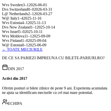
W
vs
Sweden
3
–
1
2026-06-01
D
vs
Switzerland
0
–
0
2026-03-31
L
@
Netherlands
2
–
1
2026-03-27
W
@
Italy
1
–
4
2025-11-16
W
vs
Estonia
4
–
1
2025-11-13
D
vs
New Zealand
1
–
1
2025-10-14
W
vs
Israel
5
–
0
2025-10-11
W
vs
Moldova
11
–
1
2025-09-09
W
vs
Finland
1
–
0
2025-09-04
W
@
Estonia
0
–
1
2025-06-09
← TOATE MECIURILE
DE CE SA PARIEZI IMPREUNA CU BILETE-PARIURI.RO?
DIN 2017
Activi din 2017
Oferim ponturi si bilete zilnice de peste 9 ani. Experienta acumulata
ne ajuta sa identificam meciurile cu cel mai mare potential.
ECHIPA