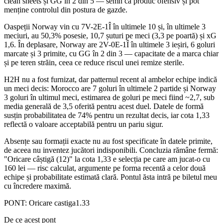
clean sheets și GG în 2 din 5 — semn că produc ofensiv și pot
menține controlul din postura de gazde.
Oaspeții Norway vin cu 7V-2E-1Î în ultimele 10 și, în ultimele 3
meciuri, au 50,3% posesie, 10,7 șuturi pe meci (3,3 pe poartă) și xG
1,6. În deplasare, Norway are 2V-0E-1Î în ultimele 3 ieșiri, 6 goluri
marcate și 3 primite, cu GG în 2 din 3 — capacitate de a marca chiar
și pe teren străin, ceea ce reduce riscul unei remize sterile.
H2H nu a fost furnizat, dar patternul recent al ambelor echipe indică
un meci decis: Morocco are 7 goluri în ultimele 2 partide și Norway
3 goluri în ultimul meci, estimarea de goluri pe meci fiind ~2,7, sub
media generală de 3,5 oferită pentru acest duel. Datele de formă
susțin probabilitatea de 74% pentru un rezultat decis, iar cota 1,33
reflectă o valoare acceptabilă pentru un pariu sigur.
Absențe sau formații exacte nu au fost specificate în datele primite,
de aceea nu inventez jucători indisponibili. Concluzia rămâne fermă:
"Oricare câștigă (12)" la cota 1,33 e selecția pe care am jucat-o cu
160 lei — risc calculat, argumente pe forma recentă a celor două
echipe și probabilitate estimată clară. Pontul ăsta intră pe biletul meu
cu încredere maximă.
PONT:
Oricare castiga
1.33
De ce acest pont