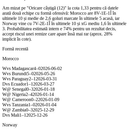
Am mizat pe "Oricare câștigă (12)" la cota 1,33 pentru că datele
arată două echipe cu formă ofensivă: Morocco are 8V-1E-1Î în
ultimele 10 și medie de 2,6 goluri marcate în ultimele 5 acasă, iar
Norway vine cu 7V-2E-1Î în ultimele 10 și xG mediu 1,6 în ultimele
3. Probabilitatea estimată intern e 74% pentru un rezultat decis,
accept riscul unei remize care apare însă mai rar (aprox. 28%
implicit în cote).
Formă recentă
Morocco
W
vs
Madagascar
4
–
0
2026-06-02
W
vs
Burundi
5
–
0
2026-05-26
W
vs
Paraguay
2
–
1
2026-03-31
D
vs
Ecuador
1
–
1
2026-03-27
W
@
Senegal
0
–
3
2026-01-18
W
@
Nigeria
2
–
4
2026-01-14
W
@
Cameroon
0
–
2
2026-01-09
W
vs
Tanzania
1
–
0
2026-01-04
W
@
Zambia
0
–
3
2025-12-29
D
vs
Mali
1
–
1
2025-12-26
Norway