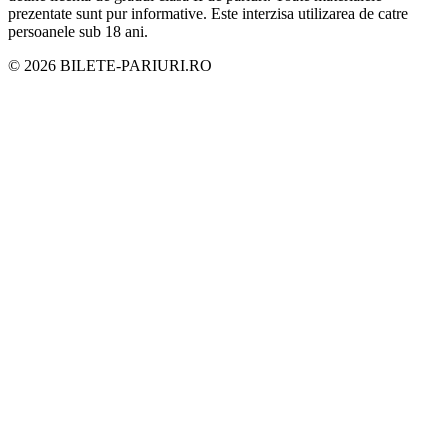
prezentate sunt pur informative. Este interzisa utilizarea de catre
persoanele sub 18 ani.
©
2026
BILETE-PARIURI.RO