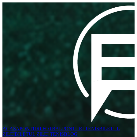
ACASA
PONTURI FOTBAL
PONTURI TENIS
BILETUL
ZILEI
BILETUL ZILEI TENIS
BLOG