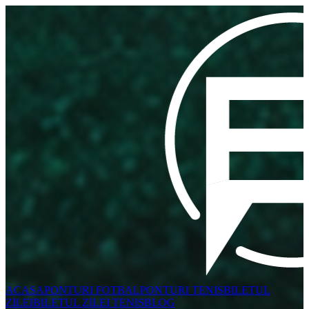
ACASA
PONTURI FOTBAL
PONTURI TENIS
BILETUL
ZILEI
BILETUL ZILEI TENIS
BLOG