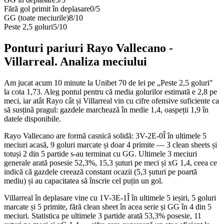
Fără gol primit în deplasare
0
/
5
GG (toate meciurile)
8
/
10
Peste 2,5 goluri
5
/
10
Ponturi pariuri
Rayo Vallecano
-
Villarreal
. Analiza meciului
Am jucat acum 10 minute la Unibet 70 de lei pe „Peste 2,5 goluri"
la cota 1,73. Aleg pontul pentru că media golurilor estimată e 2,8 pe
meci, iar atât Rayo cât și Villarreal vin cu cifre ofensive suficiente ca
să susțină pragul: gazdele marchează în medie 1,4, oaspeții 1,9 în
datele disponibile.
Rayo Vallecano are formă casnică solidă: 3V-2E-0Î în ultimele 5
meciuri acasă, 9 goluri marcate și doar 4 primite — 3 clean sheets și
totuși 2 din 5 partide s-au terminat cu GG. Ultimele 3 meciuri
generale arată posesie 52,3%, 15,3 șuturi pe meci și xG 1,4, ceea ce
indică că gazdele creează constant ocazii (5,3 șuturi pe poartă
mediu) și au capacitatea să înscrie cel puțin un gol.
Villarreal în deplasare vine cu 1V-3E-1Î în ultimele 5 ieșiri, 5 goluri
marcate și 5 primite, fără clean sheet în acea serie și GG în 4 din 5
meciuri. Statistica pe ultimele 3 partide arată 53,3% posesie, 11