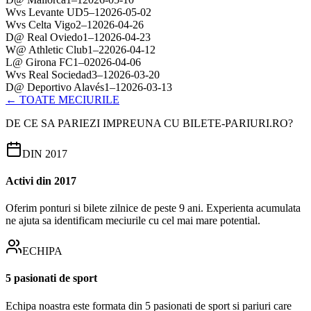
W
vs
Levante UD
5
–
1
2026-05-02
W
vs
Celta Vigo
2
–
1
2026-04-26
D
@
Real Oviedo
1
–
1
2026-04-23
W
@
Athletic Club
1
–
2
2026-04-12
L
@
Girona FC
1
–
0
2026-04-06
W
vs
Real Sociedad
3
–
1
2026-03-20
D
@
Deportivo Alavés
1
–
1
2026-03-13
← TOATE MECIURILE
DE CE SA PARIEZI IMPREUNA CU BILETE-PARIURI.RO?
DIN 2017
Activi din 2017
Oferim ponturi si bilete zilnice de peste 9 ani. Experienta acumulata
ne ajuta sa identificam meciurile cu cel mai mare potential.
ECHIPA
5 pasionati de sport
Echipa noastra este formata din 5 pasionati de sport si pariuri care