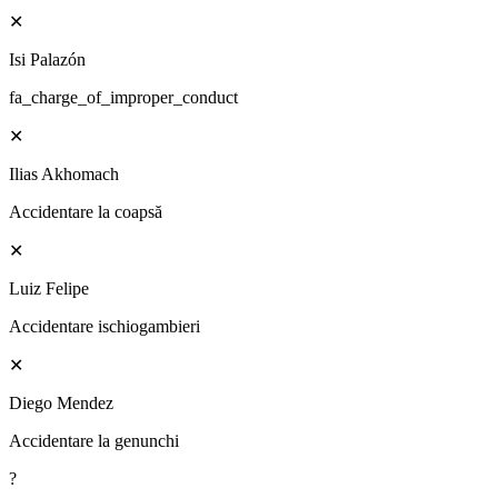
✕
Isi Palazón
fa_charge_of_improper_conduct
✕
Ilias Akhomach
Accidentare la coapsă
✕
Luiz Felipe
Accidentare ischiogambieri
✕
Diego Mendez
Accidentare la genunchi
?