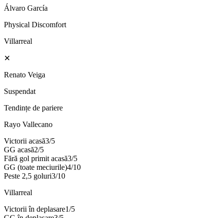
Álvaro García
Physical Discomfort
Villarreal
✕
Renato Veiga
Suspendat
Tendințe de pariere
Rayo Vallecano
Victorii acasă
3
/
5
GG acasă
2
/
5
Fără gol primit acasă
3
/
5
GG (toate meciurile)
4
/
10
Peste 2,5 goluri
3
/
10
Villarreal
Victorii în deplasare
1
/
5
GG în deplasare
3
/
5