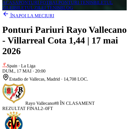
ACASA
PONTURI FOTBAL
PONTURI TENIS
BILETUL
ZILEI
BILETUL ZILEI TENIS
BLOG
ÎNAPOI LA MECIURI
Ponturi Pariuri Rayo Vallecano
- Villarreal Cota 1,44 | 17 mai
2026
Spain
·
La Liga
DUM., 17 MAI
·
20:00
Estadio de Vallecas
, Madrid
· 14,708 LOC.
Rayo Vallecano
#
8
ÎN CLASAMENT
REZULTAT FINAL
2
–
0
FT