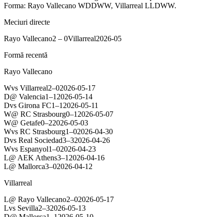
Forma: Rayo Vallecano WDDWW, Villarreal LLDWW.
Meciuri directe
Rayo Vallecano
2
–
0
Villarreal
2026-05
Formă recentă
Rayo Vallecano
W
vs
Villarreal
2
–
0
2026-05-17
D
@
Valencia
1
–
1
2026-05-14
D
vs
Girona FC
1
–
1
2026-05-11
W
@
RC Strasbourg
0
–
1
2026-05-07
W
@
Getafe
0
–
2
2026-05-03
W
vs
RC Strasbourg
1
–
0
2026-04-30
D
vs
Real Sociedad
3
–
3
2026-04-26
W
vs
Espanyol
1
–
0
2026-04-23
L
@
AEK Athens
3
–
1
2026-04-16
L
@
Mallorca
3
–
0
2026-04-12
Villarreal
L
@
Rayo Vallecano
2
–
0
2026-05-17
L
vs
Sevilla
2
–
3
2026-05-13
D
@
Mallorca
1
–
1
2026-05-10