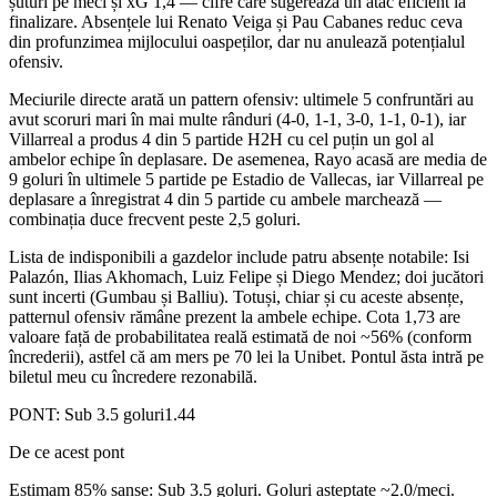
șuturi pe meci și xG 1,4 — cifre care sugerează un atac eficient la
finalizare. Absențele lui Renato Veiga și Pau Cabanes reduc ceva
din profunzimea mijlocului oaspeților, dar nu anulează potențialul
ofensiv.
Meciurile directe arată un pattern ofensiv: ultimele 5 confruntări au
avut scoruri mari în mai multe rânduri (4-0, 1-1, 3-0, 1-1, 0-1), iar
Villarreal a produs 4 din 5 partide H2H cu cel puțin un gol al
ambelor echipe în deplasare. De asemenea, Rayo acasă are media de
9 goluri în ultimele 5 partide pe Estadio de Vallecas, iar Villarreal pe
deplasare a înregistrat 4 din 5 partide cu ambele marchează —
combinația duce frecvent peste 2,5 goluri.
Lista de indisponibili a gazdelor include patru absențe notabile: Isi
Palazón, Ilias Akhomach, Luiz Felipe și Diego Mendez; doi jucători
sunt incerti (Gumbau și Balliu). Totuși, chiar și cu aceste absențe,
patternul ofensiv rămâne prezent la ambele echipe. Cota 1,73 are
valoare față de probabilitatea reală estimată de noi ~56% (conform
încrederii), astfel că am mers pe 70 lei la Unibet. Pontul ăsta intră pe
biletul meu cu încredere rezonabilă.
PONT:
Sub 3.5 goluri
1.44
De ce acest pont
Estimam 85% sanse: Sub 3.5 goluri. Goluri asteptate ~2.0/meci.