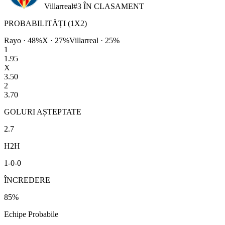
Villarreal
#
3
ÎN CLASAMENT
PROBABILITĂȚI (1X2)
Rayo
·
48
%
X ·
27
%
Villarreal
·
25
%
1
1.95
X
3.50
2
3.70
GOLURI AȘTEPTATE
2.7
H2H
1
-
0
-
0
ÎNCREDERE
85
%
Echipe Probabile