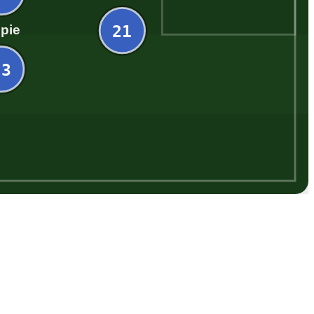
21
pie
23