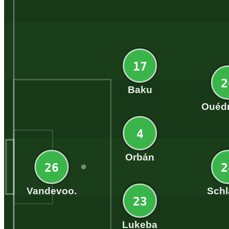
17
2
Baku
Ouéd
4
Orbán
26
2
Vandevoo.
Schl
23
Lukeba