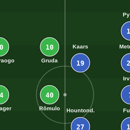
Py
0
10
Kaars
Met
raogo
Gruda
19
Ir
4
40
ager
Rômulo
Hountond.
Fu
27