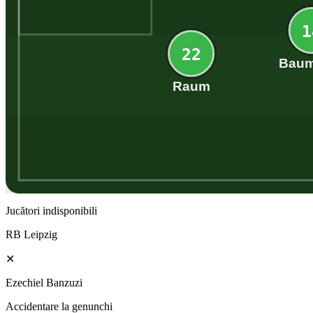
1
22
Baum
Raum
Jucători indisponibili
RB Leipzig
✕
Ezechiel Banzuzi
Accidentare la genunchi