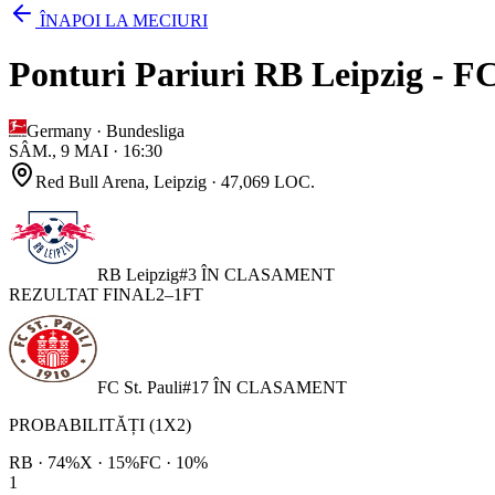
ÎNAPOI LA MECIURI
Ponturi Pariuri RB Leipzig - FC 
Germany
·
Bundesliga
SÂM., 9 MAI
·
16:30
Red Bull Arena
, Leipzig
· 47,069 LOC.
RB Leipzig
#
3
ÎN CLASAMENT
REZULTAT FINAL
2
–
1
FT
FC St. Pauli
#
17
ÎN CLASAMENT
PROBABILITĂȚI (1X2)
RB
·
74
%
X ·
15
%
FC
·
10
%
1