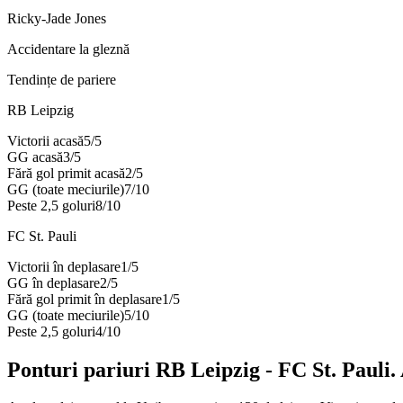
Ricky-Jade Jones
Accidentare la gleznă
Tendințe de pariere
RB Leipzig
Victorii acasă
5
/
5
GG acasă
3
/
5
Fără gol primit acasă
2
/
5
GG (toate meciurile)
7
/
10
Peste 2,5 goluri
8
/
10
FC St. Pauli
Victorii în deplasare
1
/
5
GG în deplasare
2
/
5
Fără gol primit în deplasare
1
/
5
GG (toate meciurile)
5
/
10
Peste 2,5 goluri
4
/
10
Ponturi pariuri
RB Leipzig
-
FC St. Pauli
.