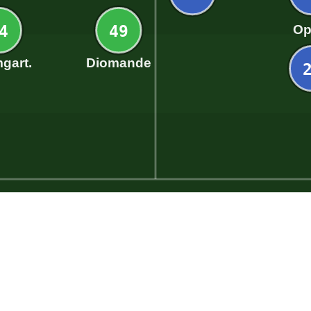
4
49
Op
gart.
Diomande