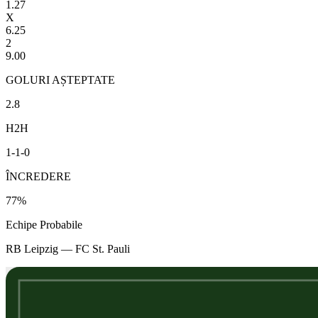
1.27
X
6.25
2
9.00
GOLURI AȘTEPTATE
2.8
H2H
1
-
1
-
0
ÎNCREDERE
77
%
Echipe Probabile
RB Leipzig
—
FC St. Pauli