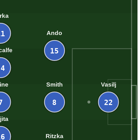
rka
11
Ando
15
calfe
24
vine
Smith
Vasilj
7
8
22
jita
16
Ritzka