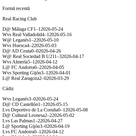
Formă recentă
Real Racing Club
D
@
Málaga CF
1
–
1
2026-05-24
W
vs
Real Valladolid
4
–
1
2026-05-16
W
@
Leganés
1
–
2
2026-05-10
W
vs
Huesca
4
–
2
2026-05-03
D
@
AD Ceuta
0
–
0
2026-04-26
W
@
Real Sociedad B U21
1
–
3
2026-04-17
W
vs
Almería
5
–
1
2026-04-12
L
@
FC Andorra
6
–
2
2026-04-05
W
vs
Sporting Gijón
3
–
1
2026-04-01
L
@
Real Zaragoza
2
–
0
2026-03-29
Cádiz
W
vs
Leganés
3
–
0
2026-05-24
D
@
CD Castellón
1
–
1
2026-05-15
L
vs
Deportivo de La Coruña
0
–
1
2026-05-08
D
@
Cultural Leonesa
2
–
2
2026-05-02
L
vs
Las Palmas
1
–
2
2026-04-27
L
@
Sporting Gijón
3
–
0
2026-04-19
L
vs
FC Andorra
0
–
1
2026-04-12