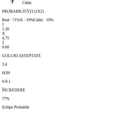
Cádiz
PROBABILITĂȚI (1X2)
Real
·
71
%
X ·
19
%
Cádiz
·
10
%
1
1.30
X
4.75
2
9.00
GOLURI AȘTEPTATE
3.4
H2H
0
-
0
-
1
ÎNCREDERE
77
%
Echipe Probabile