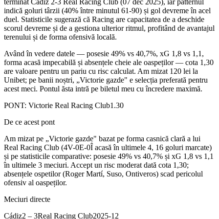
terminat Cádiz 2-3 Real Racing Club (07 dec 2025), iar patternul
indică goluri târzii (40% între minutul 61-90) și gol devreme în acel
duel. Statisticile sugerază că Racing are capacitatea de a deschide
scorul devreme și de a gestiona ulterior ritmul, profitând de avantajul
terenului și de forma ofensivă locală.
Având în vedere datele — posesie 49% vs 40,7%, xG 1,8 vs 1,1,
forma acasă impecabilă și absențele cheie ale oaspeților — cota 1,30
are valoare pentru un pariu cu risc calculat. Am mizat 120 lei la
Unibet; pe banii noștri, „Victorie gazde" e selecția preferată pentru
acest meci. Pontul ăsta intră pe biletul meu cu încredere maximă.
PONT:
Victorie Real Racing Club
1.30
De ce acest pont
Am mizat pe „Victorie gazde" bazat pe forma casnică clară a lui
Real Racing Club (4V-0E-0Î acasă în ultimele 4, 16 goluri marcate)
și pe statisticile comparative: posesie 49% vs 40,7% și xG 1,8 vs 1,1
în ultimele 3 meciuri. Accept un risc moderat dată cota 1,30;
absențele ospetilor (Roger Martí, Suso, Ontiveros) scad pericolul
ofensiv al oaspeților.
Meciuri directe
Cádiz
2
–
3
Real Racing Club
2025-12