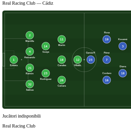
Real Racing Club
—
Cádiz
Rosa
2
11
19
Kouamé
Mantilla
Martín
14
3
4
Gueye
Garcia-P.
Pérez
Hernando
1
18
12
23
7
Ezkieta
Canales
Villalib.
Diarra
21
23
18
Cordero
Ramón
Rodríguez
20
16
32
Camara
Salinas
Jucători indisponibili
Real Racing Club