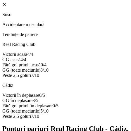
✕
Suso
Accidentare musculară
Tendințe de pariere
Real Racing Club
Victorii acasă
4
/
4
GG acasă
4
/
4
Fără gol primit acasă
0
/
4
GG (toate meciurile)
8
/
10
Peste 2,5 goluri
7
/
10
Cádiz
Victorii în deplasare
0
/
5
GG în deplasare
3
/
5
Fără gol primit în deplasare
0
/
5
GG (toate meciurile)
5
/
10
Peste 2,5 goluri
7
/
10
Ponturi pariuri
Real Racing Club
-
Cádiz
.