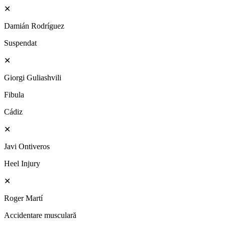
✕
Damián Rodríguez
Suspendat
✕
Giorgi Guliashvili
Fibula
Cádiz
✕
Javi Ontiveros
Heel Injury
✕
Roger Martí
Accidentare musculară