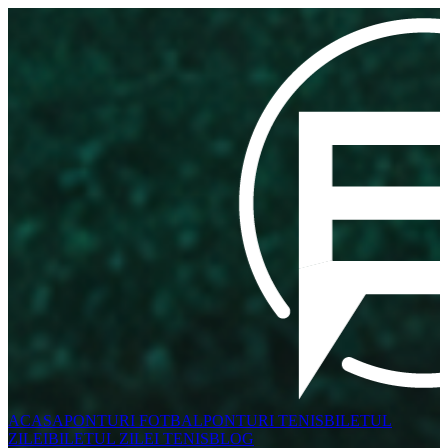
ACASA
PONTURI FOTBAL
PONTURI TENIS
BILETUL
ZILEI
BILETUL ZILEI TENIS
BLOG