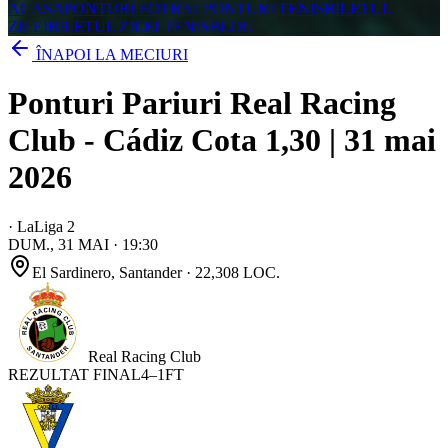
ACASA
PONTURI FOTBAL
PONTURI TENIS
BILETUL
ZILEI
BILETUL ZILEI TENIS
BLOG
ÎNAPOI LA MECIURI
Ponturi Pariuri Real Racing
Club - Cádiz Cota 1,30 | 31 mai
2026
·
LaLiga 2
DUM., 31 MAI
·
19:30
El Sardinero
, Santander
· 22,308 LOC.
Real Racing Club
REZULTAT FINAL
4
–
1
FT