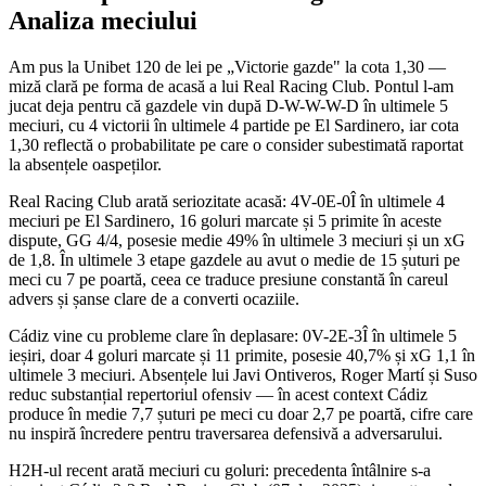
Analiza meciului
Am pus la Unibet 120 de lei pe „Victorie gazde" la cota 1,30 —
miză clară pe forma de acasă a lui Real Racing Club. Pontul l-am
jucat deja pentru că gazdele vin după D-W-W-W-D în ultimele 5
meciuri, cu 4 victorii în ultimele 4 partide pe El Sardinero, iar cota
1,30 reflectă o probabilitate pe care o consider subestimată raportat
la absențele oaspeților.
Real Racing Club arată seriozitate acasă: 4V-0E-0Î în ultimele 4
meciuri pe El Sardinero, 16 goluri marcate și 5 primite în aceste
dispute, GG 4/4, posesie medie 49% în ultimele 3 meciuri și un xG
de 1,8. În ultimele 3 etape gazdele au avut o medie de 15 șuturi pe
meci cu 7 pe poartă, ceea ce traduce presiune constantă în careul
advers și șanse clare de a converti ocaziile.
Cádiz vine cu probleme clare în deplasare: 0V-2E-3Î în ultimele 5
ieșiri, doar 4 goluri marcate și 11 primite, posesie 40,7% și xG 1,1 în
ultimele 3 meciuri. Absențele lui Javi Ontiveros, Roger Martí și Suso
reduc substanțial repertoriul ofensiv — în acest context Cádiz
produce în medie 7,7 șuturi pe meci cu doar 2,7 pe poartă, cifre care
nu inspiră încredere pentru traversarea defensivă a adversarului.
H2H-ul recent arată meciuri cu goluri: precedenta întâlnire s-a