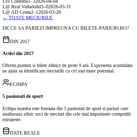
L
vs
Córdoba
1
–
3
2026-04-04
L
@
Real Valladolid
3
–
0
2026-03-31
L
@
AD Ceuta
2
–
1
2026-03-28
← TOATE MECIURILE
DE CE SA PARIEZI IMPREUNA CU BILETE-PARIURI.RO?
DIN 2017
Activi din 2017
Oferim ponturi si bilete zilnice de peste 9 ani. Experienta acumulata
ne ajuta sa identificam meciurile cu cel mai mare potential.
ECHIPA
5 pasionati de sport
Echipa noastra este formata din 5 pasionati de sport si pariuri care
analizeaza zilnic zeci de meciuri din cele mai importante competitii
europene.
DATE REALE