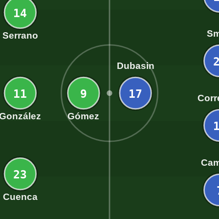
14
Sm
Serrano
Dubasin
11
9
17
Corr
González
Gómez
Ca
23
Cuenca