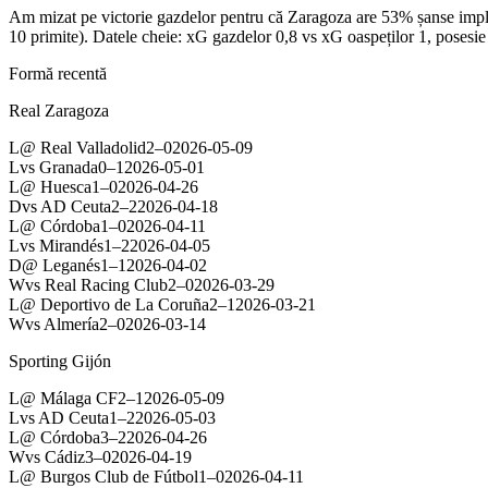
Am mizat pe victorie gazdelor pentru că Zaragoza are 53% șanse implici
10 primite). Datele cheie: xG gazdelor 0,8 vs xG oaspeților 1, posesi
Formă recentă
Real Zaragoza
L
@
Real Valladolid
2
–
0
2026-05-09
L
vs
Granada
0
–
1
2026-05-01
L
@
Huesca
1
–
0
2026-04-26
D
vs
AD Ceuta
2
–
2
2026-04-18
L
@
Córdoba
1
–
0
2026-04-11
L
vs
Mirandés
1
–
2
2026-04-05
D
@
Leganés
1
–
1
2026-04-02
W
vs
Real Racing Club
2
–
0
2026-03-29
L
@
Deportivo de La Coruña
2
–
1
2026-03-21
W
vs
Almería
2
–
0
2026-03-14
Sporting Gijón
L
@
Málaga CF
2
–
1
2026-05-09
L
vs
AD Ceuta
1
–
2
2026-05-03
L
@
Córdoba
3
–
2
2026-04-26
W
vs
Cádiz
3
–
0
2026-04-19
L
@
Burgos Club de Fútbol
1
–
0
2026-04-11