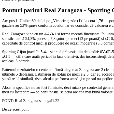
Ponturi pariuri
Real Zaragoza
-
Sporting 
Am pus la Unibet 60 de lei pe „Victorie gazde (1)" la cota 1,76 — pontu
gazdele au 53% șanse conform cotelor, iar eu consider că valoarea e cl
Real Zaragoza vine cu un 4-2-3-1 și formă recentă fluctuanta: în ultime
statistica arată 54,3% posesie, 7,3 șuturi pe meci (3 pe poartă) și xG 0
capacitate de control meci și producere de ocazii moderate (5,3 corne
Sporting Gijón joacă în 5-4-1 și arată prăpastia din deplasări: 0V-0E-5Î 
xG 1 — cifre care arată pericol în faza ofensivă, dar inconsistență de
aceleași 5 partide.
Patternul rezultatelor recente confirmă alegerea: Zaragoza are 2 clean 
ultimele 5 deplasări. Estimarea de goluri pe meci e 2,5, dar eu accept
șansă reală similară, risc calculat pe forma acasă și regresul oaspeților.
Absențe specifice nu au fost furnizate, deci mizez pe contextul general 
meu cu încredere — pe banii noștri, selecția are cea mai bună valoare 
PONT:
Real Zaragoza sau egal
1.22
De ce acest pont