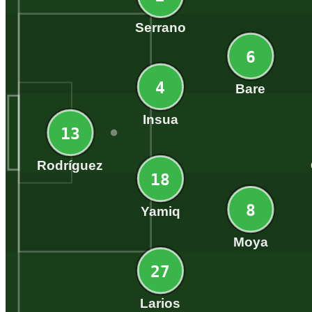
Serrano
6
4
Bare
Insua
13
Rodríguez
18
8
Yamiq
Moya
27
Larios