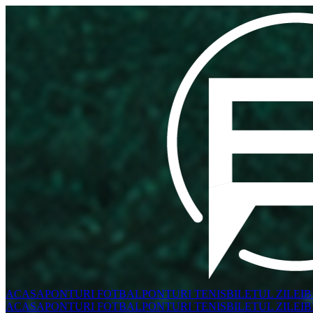
ACASA
PONTURI FOTBAL
PONTURI TENIS
BILETUL ZILEI
B
ACASA
PONTURI FOTBAL
PONTURI TENIS
BILETUL ZILEI
B