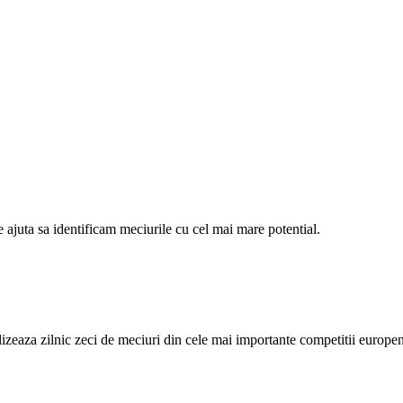
e ajuta sa identificam meciurile cu cel mai mare potential.
alizeaza zilnic zeci de meciuri din cele mai importante competitii europe