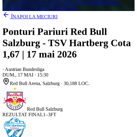
ACASA
PONTURI FOTBAL
PONTURI TENIS
BILETUL
ZILEI
BILETUL ZILEI TENIS
BLOG
ÎNAPOI LA MECIURI
Ponturi Pariuri Red Bull
Salzburg - TSV Hartberg Cota
1,67 | 17 mai 2026
·
Austrian Bundesliga
DUM., 17 MAI
·
15:30
Red Bull Arena
, Salzburg
· 30,188 LOC.
Red Bull Salzburg
REZULTAT FINAL
1
–
3
FT