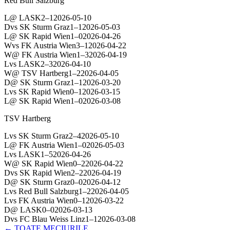
Red Bull Salzburg
L
@
LASK
2
–
1
2026-05-10
D
vs
SK Sturm Graz
1
–
1
2026-05-03
L
@
SK Rapid Wien
1
–
0
2026-04-26
W
vs
FK Austria Wien
3
–
1
2026-04-22
W
@
FK Austria Wien
1
–
3
2026-04-19
L
vs
LASK
2
–
3
2026-04-10
W
@
TSV Hartberg
1
–
2
2026-04-05
D
@
SK Sturm Graz
1
–
1
2026-03-20
L
vs
SK Rapid Wien
0
–
1
2026-03-15
L
@
SK Rapid Wien
1
–
0
2026-03-08
TSV Hartberg
L
vs
SK Sturm Graz
2
–
4
2026-05-10
L
@
FK Austria Wien
1
–
0
2026-05-03
L
vs
LASK
1
–
5
2026-04-26
W
@
SK Rapid Wien
0
–
2
2026-04-22
D
vs
SK Rapid Wien
2
–
2
2026-04-19
D
@
SK Sturm Graz
0
–
0
2026-04-12
L
vs
Red Bull Salzburg
1
–
2
2026-04-05
L
vs
FK Austria Wien
0
–
1
2026-03-22
D
@
LASK
0
–
0
2026-03-13
D
vs
FC Blau Weiss Linz
1
–
1
2026-03-08
← TOATE MECIURILE