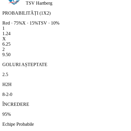
TSV Hartberg
PROBABILITĂȚI (1X2)
Red
·
75
%
X ·
15
%
TSV
·
10
%
1
1.24
X
6.25
2
9.50
GOLURI AȘTEPTATE
2.5
H2H
8
-
2
-
0
ÎNCREDERE
95
%
Echipe Probabile