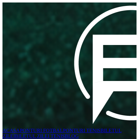
ACASA
PONTURI FOTBAL
PONTURI TENIS
BILETUL
ZILEI
BILETUL ZILEI TENIS
BLOG