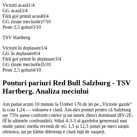
Victorii acasă
1
/
4
GG acasă
3
/
4
Fără gol primit acasă
0
/
4
GG (toate meciurile)
7
/
10
Peste 2,5 goluri
5
/
10
TSV Hartberg
Victorii în deplasare
1
/
4
GG în deplasare
0
/
4
Fără gol primit în deplasare
3
/
4
GG (toate meciurile)
5
/
10
Peste 2,5 goluri
4
/
10
Ponturi pariuri
Red Bull Salzburg
-
TSV
Hartberg
. Analiza meciului
Am pariat acum 10 minute la Unibet 170 de lei pe „Victorie gazde"
la cota 1,24 — valoarea e clară. Am ales pontul pentru că Salzburg
are 75% șanse conform cotelor și un istoric direct dominant (8V-2E-
0Î în ultimele confruntări). Stilul 4-3-3 al gazdelor generează mai
multe șanse: media recentă de xG 1,5 și 12,3 șuturi pe meci susțin
ofensiva, iar pe hârtie diferența e clară față de oaspeți.