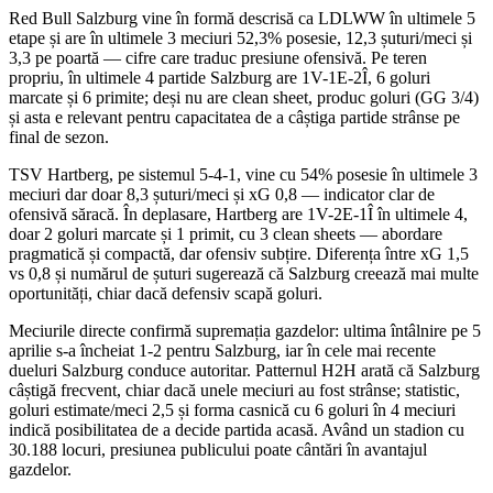
Red Bull Salzburg vine în formă descrisă ca LDLWW în ultimele 5
etape și are în ultimele 3 meciuri 52,3% posesie, 12,3 șuturi/meci și
3,3 pe poartă — cifre care traduc presiune ofensivă. Pe teren
propriu, în ultimele 4 partide Salzburg are 1V-1E-2Î, 6 goluri
marcate și 6 primite; deși nu are clean sheet, produc goluri (GG 3/4)
și asta e relevant pentru capacitatea de a câștiga partide strânse pe
final de sezon.
TSV Hartberg, pe sistemul 5-4-1, vine cu 54% posesie în ultimele 3
meciuri dar doar 8,3 șuturi/meci și xG 0,8 — indicator clar de
ofensivă săracă. În deplasare, Hartberg are 1V-2E-1Î în ultimele 4,
doar 2 goluri marcate și 1 primit, cu 3 clean sheets — abordare
pragmatică și compactă, dar ofensiv subțire. Diferența între xG 1,5
vs 0,8 și numărul de șuturi sugerează că Salzburg creează mai multe
oportunități, chiar dacă defensiv scapă goluri.
Meciurile directe confirmă supremația gazdelor: ultima întâlnire pe 5
aprilie s-a încheiat 1-2 pentru Salzburg, iar în cele mai recente
dueluri Salzburg conduce autoritar. Patternul H2H arată că Salzburg
câștigă frecvent, chiar dacă unele meciuri au fost strânse; statistic,
goluri estimate/meci 2,5 și forma casnică cu 6 goluri în 4 meciuri
indică posibilitatea de a decide partida acasă. Având un stadion cu
30.188 locuri, presiunea publicului poate cântări în avantajul
gazdelor.