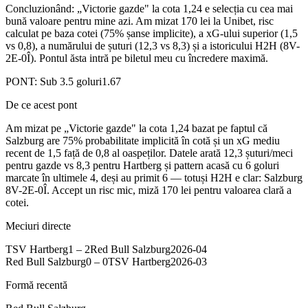
Concluzionând: „Victorie gazde" la cota 1,24 e selecția cu cea mai
bună valoare pentru mine azi. Am mizat 170 lei la Unibet, risc
calculat pe baza cotei (75% șanse implicite), a xG-ului superior (1,5
vs 0,8), a numărului de șuturi (12,3 vs 8,3) și a istoricului H2H (8V-
2E-0Î). Pontul ăsta intră pe biletul meu cu încredere maximă.
PONT:
Sub 3.5 goluri
1.67
De ce acest pont
Am mizat pe „Victorie gazde" la cota 1,24 bazat pe faptul că
Salzburg are 75% probabilitate implicită în cotă și un xG mediu
recent de 1,5 față de 0,8 al oaspeților. Datele arată 12,3 șuturi/meci
pentru gazde vs 8,3 pentru Hartberg și pattern acasă cu 6 goluri
marcate în ultimele 4, deși au primit 6 — totuși H2H e clar: Salzburg
8V-2E-0Î. Accept un risc mic, miză 170 lei pentru valoarea clară a
cotei.
Meciuri directe
TSV Hartberg
1
–
2
Red Bull Salzburg
2026-04
Red Bull Salzburg
0
–
0
TSV Hartberg
2026-03
Formă recentă