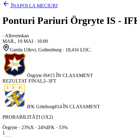
ÎNAPOI LA MECIURI
Ponturi Pariuri Örgryte IS - IF
·
Allsvenskan
MAR., 19 MAI
·
16:00
Gamla Ullevi
, Gothenburg
· 18,416 LOC.
Örgryte IS
#
15
ÎN CLASAMENT
REZULTAT FINAL
2
–
3
FT
IFK Göteborg
#
14
ÎN CLASAMENT
PROBABILITĂȚI (1X2)
Örgryte
·
23
%
X ·
24
%
IFK
·
53
%
1