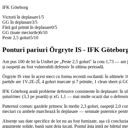
IFK Göteborg
Victorii în deplasare
1
/
5
GG în deplasare
3
/
5
Fără gol primit în deplasare
0
/
5
GG (toate meciurile)
6
/
10
Peste 2,5 goluri
5
/
10
Ponturi pariuri
Örgryte IS
-
IFK Götebor
Am pus 100 de lei la Unibet pe „Peste 2,5 goluri" la cota 1,73 — am juc
și oaspeții au fost vulnerabili defensiv în ultima perioadă.
Örgryte IS vine în acest meci cu forma recentă oscilantă: în ultimele 10
partide are 1V-2E-2Î, 4 goluri marcate și 7 primite, 1 clean sheet și 
IFK Göteborg arată probleme defensive consistente în deplasare: în ulti
șuturi/mec (3,3 pe poartă) și xG 1,1 — mai multe ocazii dar o defensivă 
Patternul comun: gazdele primesc în medie 2,3 goluri, oaspeții 2,0 con
meciuri cu ambele marchează în deplasare — semnale puternice pentru 
Absențe sau date specifice de lot nu au fost furnizate, așa că concluzia
argumente solide, banii sunt deja jucați. Pontul ăsta intră pe biletul 