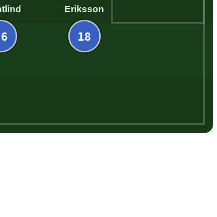
tlind
Eriksson
26
18