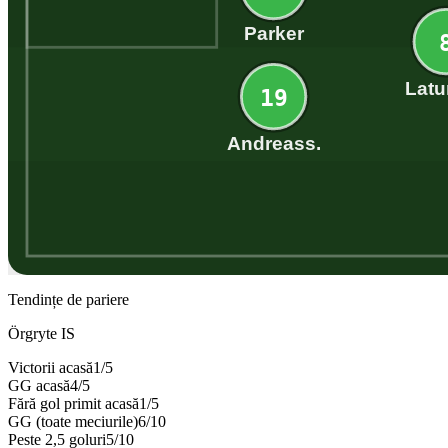
Parker
Latu
19
Andreass.
Tendințe de pariere
Örgryte IS
Victorii acasă
1
/
5
GG acasă
4
/
5
Fără gol primit acasă
1
/
5
GG (toate meciurile)
6
/
10
Peste 2,5 goluri
5
/
10