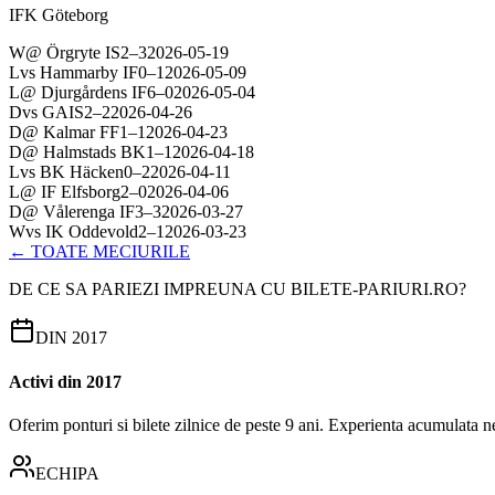
IFK Göteborg
W
@
Örgryte IS
2
–
3
2026-05-19
L
vs
Hammarby IF
0
–
1
2026-05-09
L
@
Djurgårdens IF
6
–
0
2026-05-04
D
vs
GAIS
2
–
2
2026-04-26
D
@
Kalmar FF
1
–
1
2026-04-23
D
@
Halmstads BK
1
–
1
2026-04-18
L
vs
BK Häcken
0
–
2
2026-04-11
L
@
IF Elfsborg
2
–
0
2026-04-06
D
@
Vålerenga IF
3
–
3
2026-03-27
W
vs
IK Oddevold
2
–
1
2026-03-23
← TOATE MECIURILE
DE CE SA PARIEZI IMPREUNA CU BILETE-PARIURI.RO?
DIN 2017
Activi din 2017
Oferim ponturi si bilete zilnice de peste 9 ani. Experienta acumulata n
ECHIPA