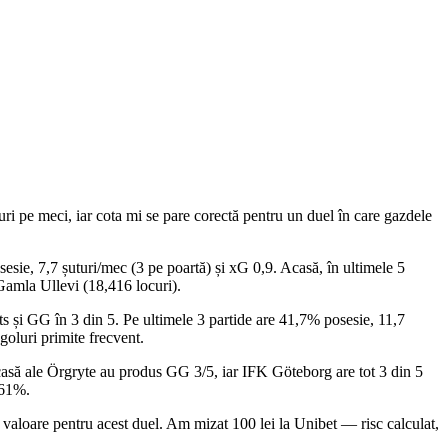
ri pe meci, iar cota mi se pare corectă pentru un duel în care gazdele
sesie, 7,7 șuturi/mec (3 pe poartă) și xG 0,9. Acasă, în ultimele 5
 Gamla Ullevi (18,416 locuri).
ts și GG în 3 din 5. Pe ultimele 3 partide are 41,7% posesie, 11,7
goluri primite frecvent.
acasă ale Örgryte au produs GG 3/5, iar IFK Göteborg are tot 3 din 5
 61%.
cu valoare pentru acest duel. Am mizat 100 lei la Unibet — risc calculat,