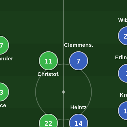
Wi
7
Clemmens.
Erli
ander
11
7
Christof.
3
Kr
ice
Heintz
22
14