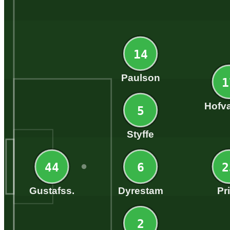
14
Paulson
1
Hofv
5
Styffe
44
6
2
Gustafss.
Dyrestam
Pr
2