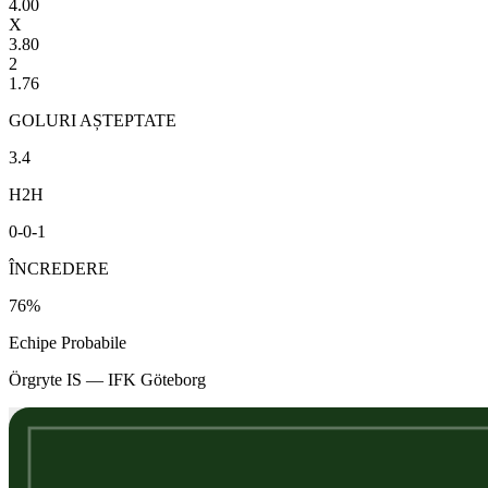
4.00
X
3.80
2
1.76
GOLURI AȘTEPTATE
3.4
H2H
0
-
0
-
1
ÎNCREDERE
76
%
Echipe Probabile
Örgryte IS
—
IFK Göteborg