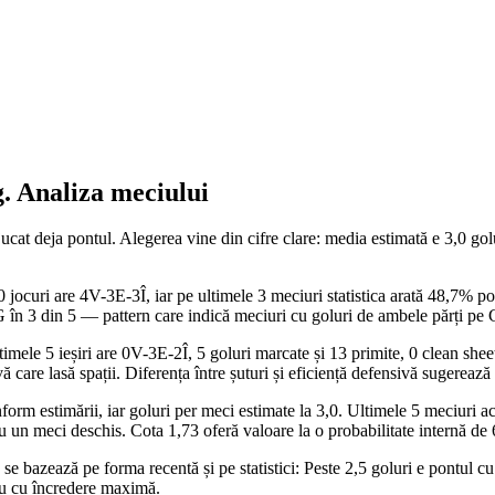
g
. Analiza meciului
at deja pontul. Alegerea vine din cifre clare: media estimată e 3,0 golu
 jocuri are 4V-3E-3Î, iar pe ultimele 3 meciuri statistica arată 48,7% po
GG în 3 din 5 — pattern care indică meciuri cu goluri de ambele părți pe
mele 5 ieșiri are 0V-3E-2Î, 5 goluri marcate și 13 primite, 0 clean shee
care lasă spații. Diferența între șuturi și eficiență defensivă sugerează 
form estimării, iar goluri per meci estimate la 3,0. Ultimele 5 meciuri 
un meci deschis. Cota 1,73 oferă valoare la o probabilitate internă de
 se bazează pe forma recentă și pe statistici: Peste 2,5 goluri e pontul 
meu cu încredere maximă.