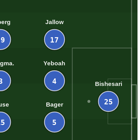
berg
Jallow
29
17
ngma.
Yeboah
3
4
Bishesari
25
use
Bager
15
5