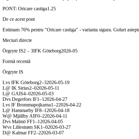
PONT:
Oricare castiga
1.25
De ce acest pont
Estimam 76% pentru "Oricare castiga" - varianta sigura. Goluri a
Meciuri directe
Örgryte IS
2
–
3
IFK Göteborg
2026-05
Formă recentă
Örgryte IS
L
vs
IFK Göteborg
2
–
3
2026-05-19
L
@
IK Sirius
2
–
0
2026-05-11
L
@
GAIS
4
–
0
2026-05-03
D
vs
Degerfors IF
1
–
1
2026-04-27
L
vs
IF Brommapojkarna
1
–
2
2026-04-22
L
@
Hammarby IF
8
–
1
2026-04-18
W
@
Mjällby AIF
0
–
2
2026-04-11
D
vs
Malmö FF
1
–
1
2026-04-05
W
vs
Lillestrøm SK
1
–
0
2026-03-27
D
@
Kalmar FF
2
–
2
2026-03-07