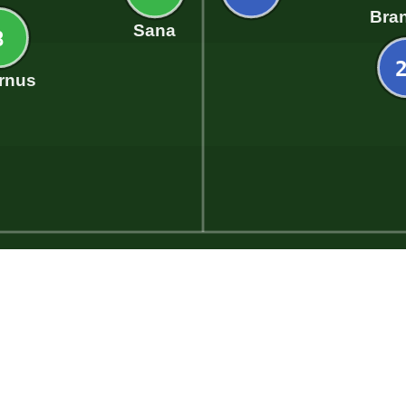
Bran
Sana
8
rnus