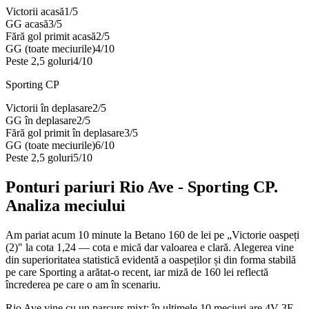
Victorii acasă
1
/
5
GG acasă
3
/
5
Fără gol primit acasă
2
/
5
GG (toate meciurile)
4
/
10
Peste 2,5 goluri
4
/
10
Sporting CP
Victorii în deplasare
2
/
5
GG în deplasare
2
/
5
Fără gol primit în deplasare
3
/
5
GG (toate meciurile)
6
/
10
Peste 2,5 goluri
5
/
10
Ponturi pariuri
Rio Ave
-
Sporting CP
.
Analiza meciului
Am pariat acum 10 minute la Betano 160 de lei pe „Victorie oaspeți
(2)" la cota 1,24 — cota e mică dar valoarea e clară. Alegerea vine
din superioritatea statistică evidentă a oaspeților și din forma stabilă
pe care Sporting a arătat-o recent, iar miză de 160 lei reflectă
încrederea pe care o am în scenariu.
Rio Ave vine cu un parcurs mixt: în ultimele 10 meciuri are 4V-3E-