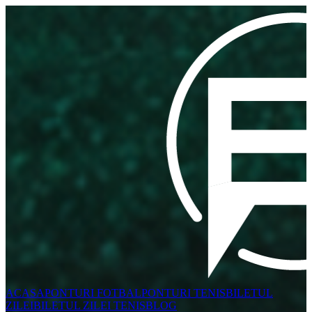
ACASA
PONTURI FOTBAL
PONTURI TENIS
BILETUL
ZILEI
BILETUL ZILEI TENIS
BLOG