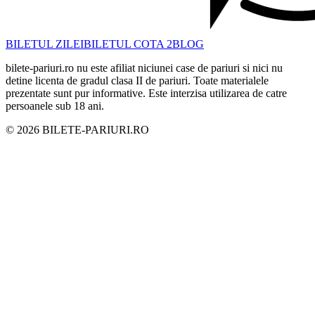
BILETUL ZILEI
BILETUL COTA 2
BLOG
bilete-pariuri.ro nu este afiliat niciunei case de pariuri si nici nu
detine licenta de gradul clasa II de pariuri. Toate materialele
prezentate sunt pur informative. Este interzisa utilizarea de catre
persoanele sub 18 ani.
©
2026
BILETE-PARIURI.RO