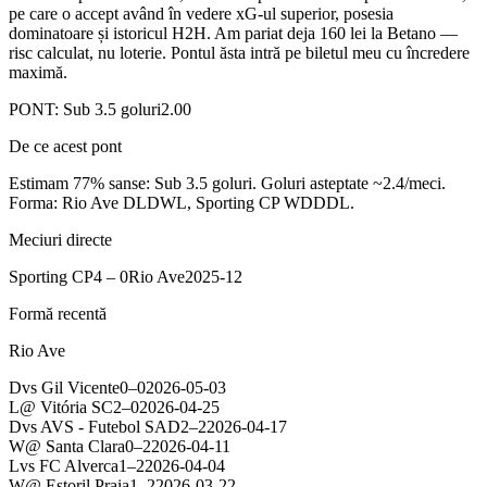
pe care o accept având în vedere xG-ul superior, posesia
dominatoare și istoricul H2H. Am pariat deja 160 lei la Betano —
risc calculat, nu loterie. Pontul ăsta intră pe biletul meu cu încredere
maximă.
PONT:
Sub 3.5 goluri
2.00
De ce acest pont
Estimam 77% sanse: Sub 3.5 goluri. Goluri asteptate ~2.4/meci.
Forma: Rio Ave DLDWL, Sporting CP WDDDL.
Meciuri directe
Sporting CP
4
–
0
Rio Ave
2025-12
Formă recentă
Rio Ave
D
vs
Gil Vicente
0
–
0
2026-05-03
L
@
Vitória SC
2
–
0
2026-04-25
D
vs
AVS - Futebol SAD
2
–
2
2026-04-17
W
@
Santa Clara
0
–
2
2026-04-11
L
vs
FC Alverca
1
–
2
2026-04-04
W
@
Estoril Praia
1
–
2
2026-03-22