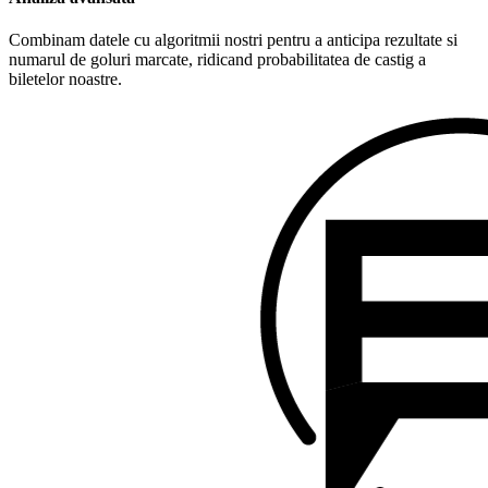
Combinam datele cu algoritmii nostri pentru a anticipa rezultate si
numarul de goluri marcate, ridicand probabilitatea de castig a
biletelor noastre.