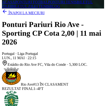
ACASA
PONTURI FOTBAL
PONTURI TENIS
BILETUL
ZILEI
BILETUL ZILEI TENIS
BLOG
ÎNAPOI LA MECIURI
Ponturi Pariuri Rio Ave -
Sporting CP Cota 2,00 | 11 mai
2026
Portugal
·
Liga Portugal
LUN., 11 MAI
·
22:15
Estádio do Rio Ave FC
, Vila do Conde
· 5,300 LOC.
Rio Ave
#
13
ÎN CLASAMENT
REZULTAT FINAL
1
–
4
FT