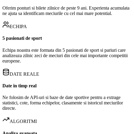
Oferim ponturi si bilete zilnice de peste 9 ani. Experienta acumulata
ne ajuta sa identificam meciurile cu cel mai mare potential.
ECHIPA
5 pasionati de sport
Echipa noastra este formata din 5 pasionati de sport si pariuri care
analizeaza zilnic zeci de meciuri din cele mai importante competitii
europene.
DATE REALE
Date in timp real
Ne folosim de API-uri si baze de date sportive pentru a extrage
statistici, cote, forma echipelor, clasamente si istoricul meciurilor
directe.
ALGORITMI
Analiza avansata