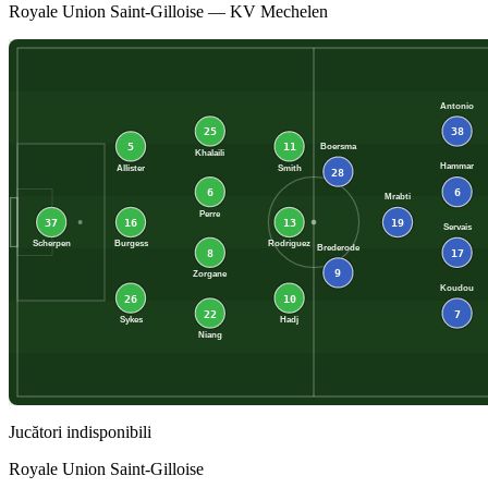
Royale Union Saint-Gilloise
—
KV Mechelen
Antonio
25
38
5
11
Boersma
Khalaili
Hammar
Allister
Smith
28
6
6
Mrabti
Perre
37
16
13
19
Servais
Scherpen
Burgess
Rodriguez
Brederode
8
17
9
Zorgane
Koudou
26
10
22
7
Sykes
Hadj
Niang
Jucători indisponibili
Royale Union Saint-Gilloise