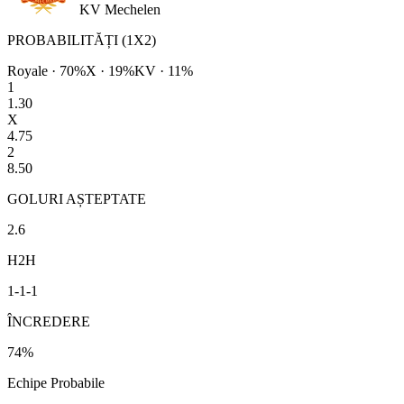
KV Mechelen
PROBABILITĂȚI (1X2)
Royale
·
70
%
X ·
19
%
KV
·
11
%
1
1.30
X
4.75
2
8.50
GOLURI AȘTEPTATE
2.6
H2H
1
-
1
-
1
ÎNCREDERE
74
%
Echipe Probabile