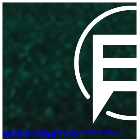
ACASA
PONTURI FOTBAL
PONTURI TENIS
BILETUL
ZILEI
BILETUL ZILEI TENIS
BLOG