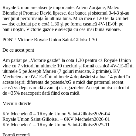
Royale Union are absențe importante: Adem Zorgane, Mateo
Biondic și Promise David lipsesc, dar banca și sistemul 3-4-3 și-au
menținut performanța în ultima lună. Miza mea e 120 lei la Unibet
— risc calculat pe o cotă 1,30 și pe forma casnică 4V-1E-0Î; pe
banii noștri, Victorie gazde e selecția cu cea mai bună valoare.
PONT:
Victorie Royale Union Saint-Gilloise
1.30
De ce acest pont
Am pariat pe „Victorie gazde" la cota 1,30 pentru că Royale Union
vine cu 7 victorii în ultimele 10 meciuri și formă casnică 4V-1E-0Î în
ultimele 5 pe Joseph Marien (7 goluri marcate, 2 primite). KV
Mechelen are 0V-1E-3Î în ultimele 4 deplasări și a luat 14 goluri în
aceste ieșiri; diferența de posesie/xG e mică dar patternul recent
acasă vs deplasare dă avantaj clar gazdelor. Accept un risc calculat
de ~35% neacoperit dată fiind cota mică.
Meciuri directe
KV Mechelen
0
–
1
Royale Union Saint-Gilloise
2026-04
Royale Union Saint-Gilloise
1
–
0
KV Mechelen
2026-01
KV Mechelen
1
–
1
Royale Union Saint-Gilloise
2025-11
Formă recentă