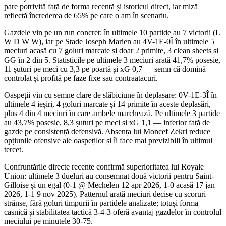
pare potrivită față de forma recentă și istoricul direct, iar miză
reflectă încrederea de 65% pe care o am în scenariu.
Gazdele vin pe un run concret: în ultimele 10 partide au 7 victorii (L
W D W W), iar pe Stade Joseph Marien au 4V-1E-0Î în ultimele 5
meciuri acasă cu 7 goluri marcate și doar 2 primite, 3 clean sheets și
GG în 2 din 5. Statisticile pe ultimele 3 meciuri arată 41,7% posesie,
11 șuturi pe meci cu 3,3 pe poartă și xG 0,7 — semn că domină
controlat și profită pe faze fixe sau contraatacuri.
Oaspeții vin cu semne clare de slăbiciune în deplasare: 0V-1E-3Î în
ultimele 4 ieșiri, 4 goluri marcate și 14 primite în aceste deplasări,
plus 4 din 4 meciuri în care ambele marchează. Pe ultimele 3 partide
au 43,7% posesie, 8,3 șuturi pe meci și xG 1,1 — inferior față de
gazde pe consistență defensivă. Absența lui Moncef Zekri reduce
opțiunile ofensive ale oaspeților și îi face mai previzibili în ultimul
tercet.
Confruntările directe recente confirmă superioritatea lui Royale
Union: ultimele 3 dueluri au consemnat două victorii pentru Saint-
Gilloise și un egal (0-1 @ Mechelen 12 apr 2026, 1-0 acasă 17 jan
2026, 1-1 9 nov 2025). Patternul arată meciuri decise cu scoruri
strânse, fără goluri timpurii în partidele analizate; totuși forma
casnică și stabilitatea tactică 3-4-3 oferă avantaj gazdelor în controlul
meciului pe minutele 30-75.