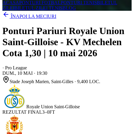
ACASA
PONTURI FOTBAL
PONTURI TENIS
BILETUL
ZILEI
BILETUL ZILEI TENIS
BLOG
ÎNAPOI LA MECIURI
Ponturi Pariuri Royale Union
Saint-Gilloise - KV Mechelen
Cota 1,30 | 10 mai 2026
·
Pro League
DUM., 10 MAI
·
19:30
Stade Joseph Marien
, Saint-Gilles
· 9,400 LOC.
Royale Union Saint-Gilloise
REZULTAT FINAL
3
–
0
FT