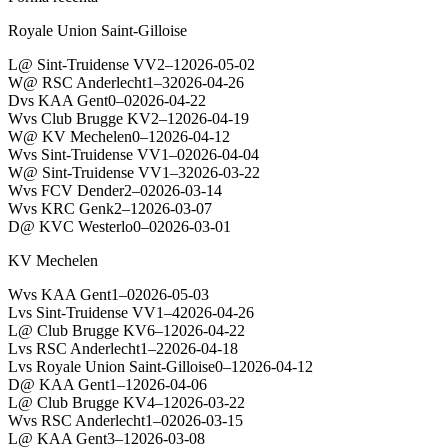
Royale Union Saint-Gilloise
L
@
Sint-Truidense VV
2
–
1
2026-05-02
W
@
RSC Anderlecht
1
–
3
2026-04-26
D
vs
KAA Gent
0
–
0
2026-04-22
W
vs
Club Brugge KV
2
–
1
2026-04-19
W
@
KV Mechelen
0
–
1
2026-04-12
W
vs
Sint-Truidense VV
1
–
0
2026-04-04
W
@
Sint-Truidense VV
1
–
3
2026-03-22
W
vs
FCV Dender
2
–
0
2026-03-14
W
vs
KRC Genk
2
–
1
2026-03-07
D
@
KVC Westerlo
0
–
0
2026-03-01
KV Mechelen
W
vs
KAA Gent
1
–
0
2026-05-03
L
vs
Sint-Truidense VV
1
–
4
2026-04-26
L
@
Club Brugge KV
6
–
1
2026-04-22
L
vs
RSC Anderlecht
1
–
2
2026-04-18
L
vs
Royale Union Saint-Gilloise
0
–
1
2026-04-12
D
@
KAA Gent
1
–
1
2026-04-06
L
@
Club Brugge KV
4
–
1
2026-03-22
W
vs
RSC Anderlecht
1
–
0
2026-03-15
L
@
KAA Gent
3
–
1
2026-03-08