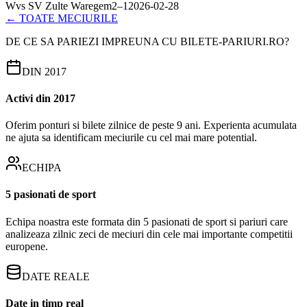
W
vs
SV Zulte Waregem
2
–
1
2026-02-28
← TOATE MECIURILE
DE CE SA PARIEZI IMPREUNA CU BILETE-PARIURI.RO?
DIN 2017
Activi din 2017
Oferim ponturi si bilete zilnice de peste 9 ani. Experienta acumulata
ne ajuta sa identificam meciurile cu cel mai mare potential.
ECHIPA
5 pasionati de sport
Echipa noastra este formata din 5 pasionati de sport si pariuri care
analizeaza zilnic zeci de meciuri din cele mai importante competitii
europene.
DATE REALE
Date in timp real