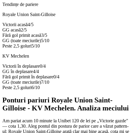
Tendințe de pariere
Royale Union Saint-Gilloise
Victorii acasă
4
/
5
GG acasă
2
/
5
Fără gol primit acasă
3
/
5
GG (toate meciurile)
5
/
10
Peste 2,5 goluri
5
/
10
KV Mechelen
Victorii în deplasare
0
/
4
GG în deplasare
4
/
4
Fără gol primit în deplasare
0
/
4
GG (toate meciurile)
7
/
10
Peste 2,5 goluri
6
/
10
Ponturi pariuri
Royale Union Saint-
Gilloise
-
KV Mechelen
. Analiza meciului
Am pariat acum 10 minute la Unibet 120 de lei pe „Victorie gazde"
— cota 1,30. Aleg pontul din postura de parior care a văzut pattern-
ul: Royale Union Saint-Gilloise arată clar mai bine acasă, cota mi se