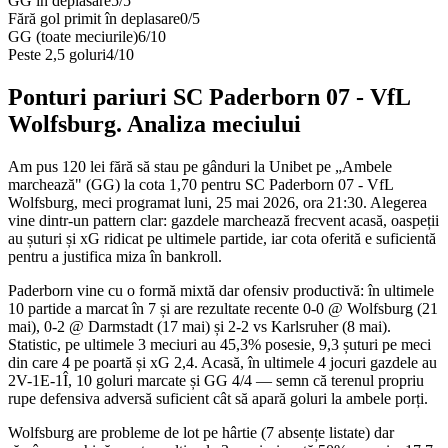
GG în deplasare
5
/
5
Fără gol primit în deplasare
0
/
5
GG (toate meciurile)
6
/
10
Peste 2,5 goluri
4
/
10
Ponturi pariuri
SC Paderborn 07
-
VfL
Wolfsburg
. Analiza meciului
Am pus 120 lei fără să stau pe gânduri la Unibet pe „Ambele
marchează" (GG) la cota 1,70 pentru SC Paderborn 07 - VfL
Wolfsburg, meci programat luni, 25 mai 2026, ora 21:30. Alegerea
vine dintr-un pattern clar: gazdele marchează frecvent acasă, oaspeții
au șuturi și xG ridicat pe ultimele partide, iar cota oferită e suficientă
pentru a justifica miza în bankroll.
Paderborn vine cu o formă mixtă dar ofensiv productivă: în ultimele
10 partide a marcat în 7 și are rezultate recente 0-0 @ Wolfsburg (21
mai), 0-2 @ Darmstadt (17 mai) și 2-2 vs Karlsruher (8 mai).
Statistic, pe ultimele 3 meciuri au 45,3% posesie, 9,3 șuturi pe meci
din care 4 pe poartă și xG 2,4. Acasă, în ultimele 4 jocuri gazdele au
2V-1E-1Î, 10 goluri marcate și GG 4/4 — semn că terenul propriu
rupe defensiva adversă suficient cât să apară goluri la ambele porți.
Wolfsburg are probleme de lot pe hârtie (7 absențe listate) dar