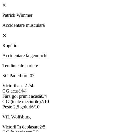
✕
Patrick Wimmer
Accidentare musculară
✕
Rogério
Accidentare la genunchi
Tendințe de pariere
SC Paderborn 07
Victorii acasă
2
/
4
GG acasă
4
/
4
Fără gol primit acasă
0
/
4
GG (toate meciurile)
7
/
10
Peste 2,5 goluri
6
/
10
VfL Wolfsburg
Victorii în deplasare
2
/
5