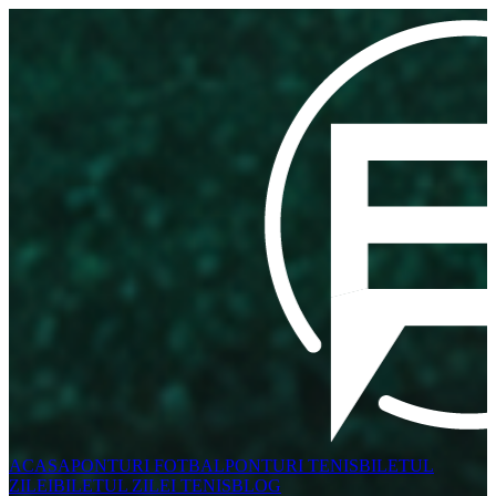
ACASA
PONTURI FOTBAL
PONTURI TENIS
BILETUL
ZILEI
BILETUL ZILEI TENIS
BLOG