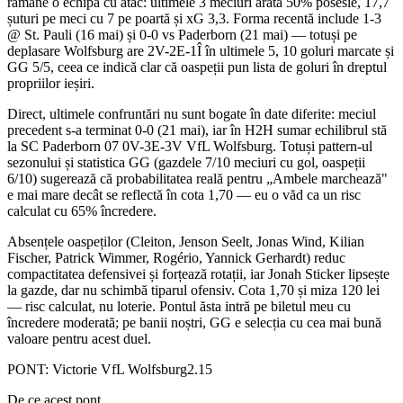
rămâne o echipă cu atac: ultimele 3 meciuri arată 50% posesie, 17,7
șuturi pe meci cu 7 pe poartă și xG 3,3. Forma recentă include 1-3
@ St. Pauli (16 mai) și 0-0 vs Paderborn (21 mai) — totuși pe
deplasare Wolfsburg are 2V-2E-1Î în ultimele 5, 10 goluri marcate și
GG 5/5, ceea ce indică clar că oaspeții pun lista de goluri în dreptul
propriilor ieșiri.
Direct, ultimele confruntări nu sunt bogate în date diferite: meciul
precedent s-a terminat 0-0 (21 mai), iar în H2H sumar echilibrul stă
la SC Paderborn 07 0V-3E-3V VfL Wolfsburg. Totuși pattern-ul
sezonului și statistica GG (gazdele 7/10 meciuri cu gol, oaspeții
6/10) sugerează că probabilitatea reală pentru „Ambele marchează"
e mai mare decât se reflectă în cota 1,70 — eu o văd ca un risc
calculat cu 65% încredere.
Absențele oaspeților (Cleiton, Jenson Seelt, Jonas Wind, Kilian
Fischer, Patrick Wimmer, Rogério, Yannick Gerhardt) reduc
compactitatea defensivei și forțează rotații, iar Jonah Sticker lipsește
la gazde, dar nu schimbă tiparul ofensiv. Cota 1,70 și miza 120 lei
— risc calculat, nu loterie. Pontul ăsta intră pe biletul meu cu
încredere moderată; pe banii noștri, GG e selecția cu cea mai bună
valoare pentru acest duel.
PONT:
Victorie VfL Wolfsburg
2.15
De ce acest pont