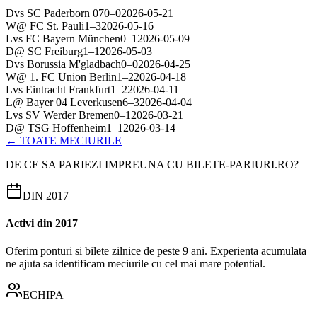
D
vs
SC Paderborn 07
0
–
0
2026-05-21
W
@
FC St. Pauli
1
–
3
2026-05-16
L
vs
FC Bayern München
0
–
1
2026-05-09
D
@
SC Freiburg
1
–
1
2026-05-03
D
vs
Borussia M'gladbach
0
–
0
2026-04-25
W
@
1. FC Union Berlin
1
–
2
2026-04-18
L
vs
Eintracht Frankfurt
1
–
2
2026-04-11
L
@
Bayer 04 Leverkusen
6
–
3
2026-04-04
L
vs
SV Werder Bremen
0
–
1
2026-03-21
D
@
TSG Hoffenheim
1
–
1
2026-03-14
← TOATE MECIURILE
DE CE SA PARIEZI IMPREUNA CU BILETE-PARIURI.RO?
DIN 2017
Activi din 2017
Oferim ponturi si bilete zilnice de peste 9 ani. Experienta acumulata
ne ajuta sa identificam meciurile cu cel mai mare potential.
ECHIPA