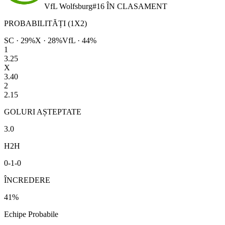
VfL Wolfsburg
#
16
ÎN CLASAMENT
PROBABILITĂȚI (1X2)
SC
·
29
%
X ·
28
%
VfL
·
44
%
1
3.25
X
3.40
2
2.15
GOLURI AȘTEPTATE
3.0
H2H
0
-
1
-
0
ÎNCREDERE
41
%
Echipe Probabile