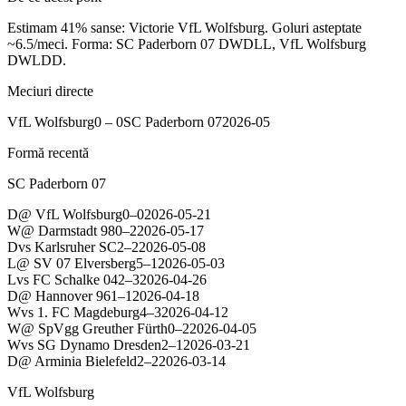
Estimam 41% sanse: Victorie VfL Wolfsburg. Goluri asteptate
~6.5/meci. Forma: SC Paderborn 07 DWDLL, VfL Wolfsburg
DWLDD.
Meciuri directe
VfL Wolfsburg
0
–
0
SC Paderborn 07
2026-05
Formă recentă
SC Paderborn 07
D
@
VfL Wolfsburg
0
–
0
2026-05-21
W
@
Darmstadt 98
0
–
2
2026-05-17
D
vs
Karlsruher SC
2
–
2
2026-05-08
L
@
SV 07 Elversberg
5
–
1
2026-05-03
L
vs
FC Schalke 04
2
–
3
2026-04-26
D
@
Hannover 96
1
–
1
2026-04-18
W
vs
1. FC Magdeburg
4
–
3
2026-04-12
W
@
SpVgg Greuther Fürth
0
–
2
2026-04-05
W
vs
SG Dynamo Dresden
2
–
1
2026-03-21
D
@
Arminia Bielefeld
2
–
2
2026-03-14
VfL Wolfsburg