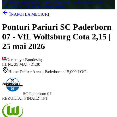
ACASA
PONTURI FOTBAL
PONTURI TENIS
BILETUL
ZILEI
BILETUL ZILEI TENIS
BLOG
ÎNAPOI LA MECIURI
Ponturi Pariuri SC Paderborn
07 - VfL Wolfsburg Cota 2,15 |
25 mai 2026
Germany
·
Bundesliga
LUN., 25 MAI
·
21:30
Home Deluxe Arena
, Paderborn
· 15,000 LOC.
SC Paderborn 07
REZULTAT FINAL
2
–
1
FT