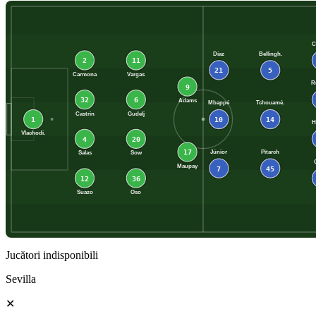
C
Díaz
Bellingh.
2
11
21
5
Carmona
Vargas
R
9
32
6
Adams
Mbappé
Tchouamé.
Castrin
Gudelj
1
10
14
H
Vlachodi.
4
20
17
Júnior
Pitarch
Salas
Sow
Maupay
7
45
12
36
Suazo
Oso
Jucători indisponibili
Sevilla
✕