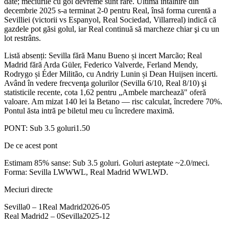
date; meciurile cu gol devreme sunt rare. Ultima întâlnire din
decembrie 2025 s-a terminat 2-0 pentru Real, însă forma curentă a
Sevilliei (victorii vs Espanyol, Real Sociedad, Villarreal) indică că
gazdele pot găsi golul, iar Real continuă să marcheze chiar şi cu un
lot restrâns.
Listă absenți: Sevilla fără Manu Bueno și incert Marcão; Real
Madrid fără Arda Güler, Federico Valverde, Ferland Mendy,
Rodrygo și Éder Militão, cu Andriy Lunin și Dean Huijsen incerti.
Având în vedere frecvenţa golurilor (Sevilla 6/10, Real 8/10) şi
statisticile recente, cota 1,62 pentru „Ambele marchează" oferă
valoare. Am mizat 140 lei la Betano — risc calculat, încredere 70%.
Pontul ăsta intră pe biletul meu cu încredere maximă.
PONT:
Sub 3.5 goluri
1.50
De ce acest pont
Estimam 85% sanse: Sub 3.5 goluri. Goluri asteptate ~2.0/meci.
Forma: Sevilla LWWWL, Real Madrid WWLWD.
Meciuri directe
Sevilla
0
–
1
Real Madrid
2026-05
Real Madrid
2
–
0
Sevilla
2025-12