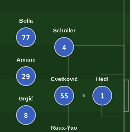
Bolla
Schöller
77
4
Amane
29
Cvetković
Hedl
55
1
Grgić
8
Raux-Yao