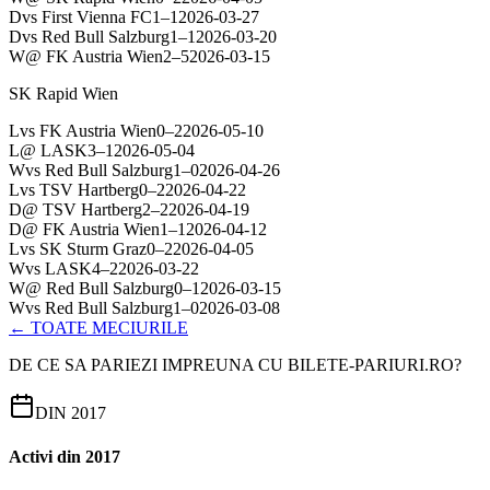
D
vs
First Vienna FC
1
–
1
2026-03-27
D
vs
Red Bull Salzburg
1
–
1
2026-03-20
W
@
FK Austria Wien
2
–
5
2026-03-15
SK Rapid Wien
L
vs
FK Austria Wien
0
–
2
2026-05-10
L
@
LASK
3
–
1
2026-05-04
W
vs
Red Bull Salzburg
1
–
0
2026-04-26
L
vs
TSV Hartberg
0
–
2
2026-04-22
D
@
TSV Hartberg
2
–
2
2026-04-19
D
@
FK Austria Wien
1
–
1
2026-04-12
L
vs
SK Sturm Graz
0
–
2
2026-04-05
W
vs
LASK
4
–
2
2026-03-22
W
@
Red Bull Salzburg
0
–
1
2026-03-15
W
vs
Red Bull Salzburg
1
–
0
2026-03-08
← TOATE MECIURILE
DE CE SA PARIEZI IMPREUNA CU BILETE-PARIURI.RO?
DIN 2017
Activi din 2017