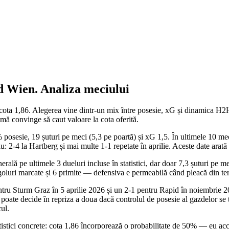
d Wien
. Analiza meciului
 cota 1,86. Alegerea vine dintr-un mix între posesie, xG și dinamica H
 mă convinge să caut valoare la cota oferită.
osesie, 19 șuturi pe meci (5,3 pe poartă) și xG 1,5. În ultimele 10 meciu
2-4 la Hartberg și mai multe 1-1 repetate în aprilie. Aceste date arată 
ală pe ultimele 3 dueluri incluse în statistici, dar doar 7,3 șuturi pe m
 goluri marcate și 6 primite — defensiva e permeabilă când pleacă din ter
tru Sturm Graz în 5 aprilie 2026 și un 2-1 pentru Rapid în noiembrie 2025
oate decide în repriza a doua dacă controlul de posesie al gazdelor se t
ul.
tistici concrete: cota 1,86 încorporează o probabilitate de 50% — eu acce