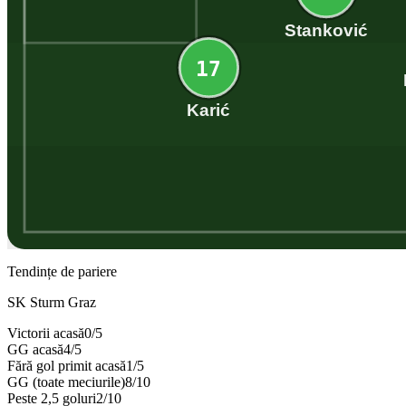
Stanković
17
Karić
Tendințe de pariere
SK Sturm Graz
Victorii acasă
0
/
5
GG acasă
4
/
5
Fără gol primit acasă
1
/
5
GG (toate meciurile)
8
/
10
Peste 2,5 goluri
2
/
10