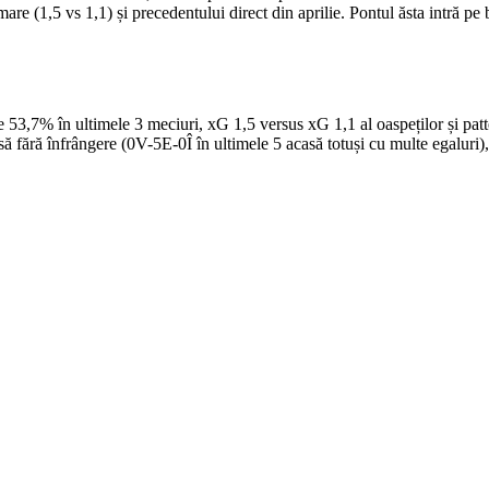
re (1,5 vs 1,1) și precedentului direct din aprilie. Pontul ăsta intră p
53,7% în ultimele 3 meciuri, xG 1,5 versus xG 1,1 al oaspeților și pat
fără înfrângere (0V-5E-0Î în ultimele 5 acasă totuși cu multe egaluri),