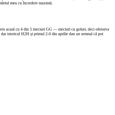
e biletul meu cu încredere maximă.
tern acasă cu 4 din 5 meciuri GG — meciuri cu goluri, deci ofensiva
 dar istoricul H2H și primul 2-0 din aprilie dau un semnal că pot