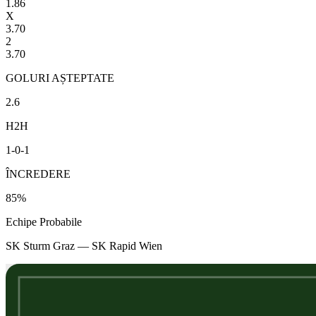
1.86
X
3.70
2
3.70
GOLURI AȘTEPTATE
2.6
H2H
1
-
0
-
1
ÎNCREDERE
85
%
Echipe Probabile
SK Sturm Graz
—
SK Rapid Wien