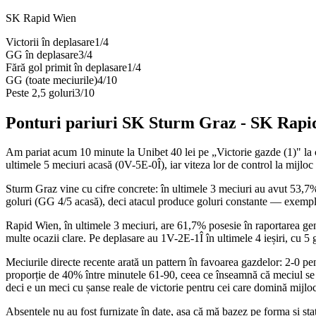
SK Rapid Wien
Victorii în deplasare
1
/
4
GG în deplasare
3
/
4
Fără gol primit în deplasare
1
/
4
GG (toate meciurile)
4
/
10
Peste 2,5 goluri
3
/
10
Ponturi pariuri
SK Sturm Graz
-
SK Rapi
Am pariat acum 10 minute la Unibet 40 lei pe „Victorie gazde (1)" la
ultimele 5 meciuri acasă (0V-5E-0Î), iar viteza lor de control la mijloc
Sturm Graz vine cu cifre concrete: în ultimele 3 meciuri au avut 53,7% p
goluri (GG 4/5 acasă), deci atacul produce goluri constante — exemplu: 
Rapid Wien, în ultimele 3 meciuri, are 61,7% posesie în raportarea gener
multe ocazii clare. Pe deplasare au 1V-2E-1Î în ultimele 4 ieșiri, cu 5
Meciurile directe recente arată un pattern în favoarea gazdelor: 2-0 pen
proporție de 40% între minutele 61-90, ceea ce înseamnă că meciul se p
deci e un meci cu șanse reale de victorie pentru cei care domină mijloc
Absențele nu au fost furnizate în date, așa că mă bazez pe forma și sta