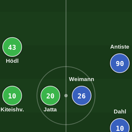
43
Antiste
Hödl
90
Weimann
10
20
26
Kiteishv.
Jatta
Dahl
10