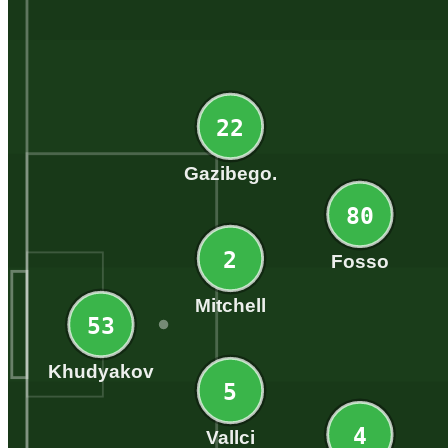
22
Gazibego.
80
2
Fosso
Mitchell
53
Khudyakov
5
4
Vallci