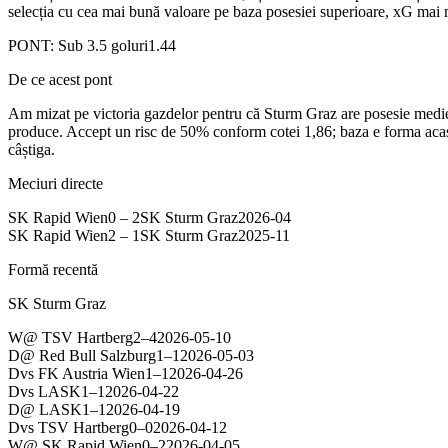
selecția cu cea mai bună valoare pe baza posesiei superioare, xG mai ma
PONT:
Sub 3.5 goluri
1.44
De ce acest pont
Am mizat pe victoria gazdelor pentru că Sturm Graz are posesie medie 
produce. Accept un risc de 50% conform cotei 1,86; baza e forma acasă 
câștiga.
Meciuri directe
SK Rapid Wien
0
–
2
SK Sturm Graz
2026-04
SK Rapid Wien
2
–
1
SK Sturm Graz
2025-11
Formă recentă
SK Sturm Graz
W
@
TSV Hartberg
2
–
4
2026-05-10
D
@
Red Bull Salzburg
1
–
1
2026-05-03
D
vs
FK Austria Wien
1
–
1
2026-04-26
D
vs
LASK
1
–
1
2026-04-22
D
@
LASK
1
–
1
2026-04-19
D
vs
TSV Hartberg
0
–
0
2026-04-12
W
@
SK Rapid Wien
0
–
2
2026-04-05