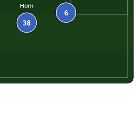
Horn
6
38