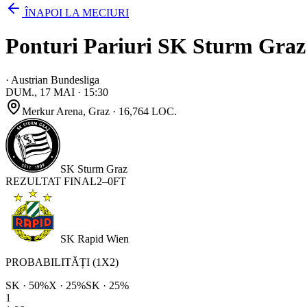
ÎNAPOI LA MECIURI
Ponturi Pariuri SK Sturm Graz 
·
Austrian Bundesliga
DUM., 17 MAI
·
15:30
Merkur Arena
, Graz
· 16,764 LOC.
SK Sturm Graz
REZULTAT FINAL
2
–
0
FT
SK Rapid Wien
PROBABILITĂȚI (1X2)
SK
·
50
%
X ·
25
%
SK
·
25
%
1