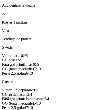
Accidentare la gleznă
✕
Kostas Tsimikas
Virus
Tendințe de pariere
Sweden
Victorii acasă
2
/
5
GG acasă
3
/
5
Fără gol primit acasă
0
/
5
GG (toate meciurile)
7
/
10
Peste 2,5 goluri
6
/
10
Greece
Victorii în deplasare
0
/
4
GG în deplasare
2
/
4
Fără gol primit în deplasare
2
/
4
GG (toate meciurile)
5
/
10
Peste 2,5 goluri
7
/
10