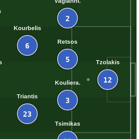
Vagianni.
s
2
Kourbelis
Retsos
6
5
s
Tzolakis
12
Kouliera.
Triantis
3
23
Tsimikas