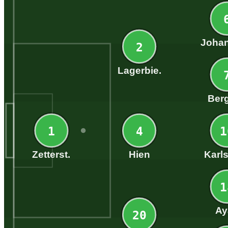
Joha
2
Lagerbie.
Berg
1
4
1
Zetterst.
Hien
Karl
1
Ay
20