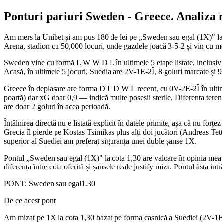
Ponturi pariuri
Sweden
-
Greece
. Analiza 
Am mers la Unibet și am pus 180 de lei pe „Sweden sau egal (1X)" la 
Arena, stadion cu 50,000 locuri, unde gazdele joacă 3-5-2 și vin cu mot
Sweden vine cu formă L W W D L în ultimele 5 etape listate, inclusiv vi
Acasă, în ultimele 5 jocuri, Suedia are 2V-1E-2Î, 8 goluri marcate și 9
Greece în deplasare are forma D L D W L recent, cu 0V-2E-2Î în ultimele
poartă) dar xG doar 0,9 — indică multe posesii sterile. Diferența teren 
are doar 2 goluri în acea perioadă.
Întâlnirea directă nu e listată explicit în datele primite, așa că nu fo
Grecia îl pierde pe Kostas Tsimikas plus alți doi jucători (Andreas Te
superior al Suediei am preferat siguranța unei duble șanse 1X.
Pontul „Sweden sau egal (1X)" la cota 1,30 are valoare în opinia mea —
diferența între cota oferită și șansele reale justify miza. Pontul ăsta i
PONT:
Sweden sau egal
1.30
De ce acest pont
Am mizat pe 1X la cota 1,30 bazat pe forma casnică a Suediei (2V-1E-2Î