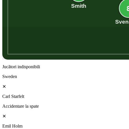
Smith
Sven
Jucători indisponibili
Sweden
✕
Carl Starfelt
Accidentare la spate
✕
Emil Holm