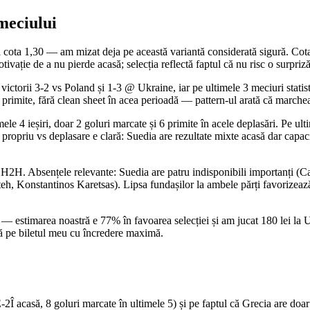
meciului
cota 1,30 — am mizat deja pe această variantă considerată sigură. Cota
ivație de a nu pierde acasă; selecția reflectă faptul că nu risc o surpri
ctorii 3-2 vs Poland și 1-3 @ Ukraine, iar pe ultimele 3 meciuri statist
 primite, fără clean sheet în acea perioadă — pattern-ul arată că marche
 4 ieșiri, doar 2 goluri marcate și 6 primite în acele deplasări. Pe ult
propriu vs deplasare e clară: Suedia are rezultate mixte acasă dar capacit
rțez H2H. Absențele relevante: Suedia are patru indisponibili importanți 
tteh, Konstantinos Karetsas). Lipsa fundașilor la ambele părți favorizea
 estimarea noastră e 77% în favoarea selecției și am jucat 180 lei la Un
ntră pe biletul meu cu încredere maximă.
 acasă, 8 goluri marcate în ultimele 5) și pe faptul că Grecia are doar 