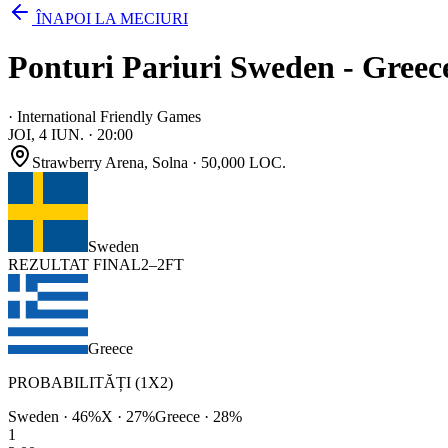
ÎNAPOI LA MECIURI
Ponturi Pariuri Sweden - Greece
·
International Friendly Games
JOI, 4 IUN.
·
20:00
Strawberry Arena
, Solna
· 50,000 LOC.
Sweden
REZULTAT FINAL
2
–
2
FT
Greece
PROBABILITĂȚI (1X2)
Sweden
·
46
%
X ·
27
%
Greece
·
28
%
1