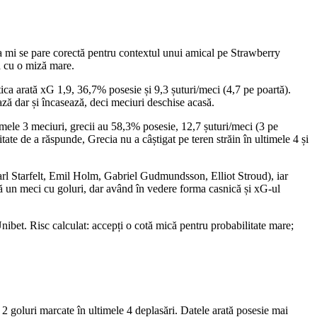
 mi se pare corectă pentru contextul unui amical pe Strawberry
ză cu o miză mare.
ica arată xG 1,9, 36,7% posesie și 9,3 șuturi/meci (4,7 pe poartă).
ază dar și încasează, deci meciuri deschise acasă.
imele 3 meciuri, grecii au 58,3% posesie, 12,7 șuturi/meci (3 pe
ate de a răspunde, Grecia nu a câștigat pe teren străin în ultimele 4 și
(Carl Starfelt, Emil Holm, Gabriel Gudmundsson, Elliot Stroud), iar
ză un meci cu goluri, dar având în vedere forma casnică și xG-ul
ibet. Risc calculat: accepți o cotă mică pentru probabilitate mare;
2 goluri marcate în ultimele 4 deplasări. Datele arată posesie mai