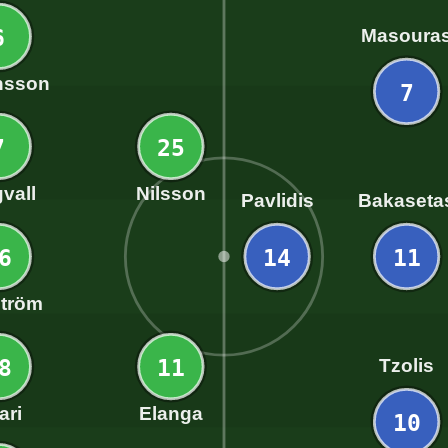
6
Masoura
nsson
7
7
25
vall
Nilsson
Pavlidis
Bakaseta
6
14
11
ström
8
11
Tzolis
ari
Elanga
10