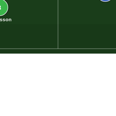
8
sson