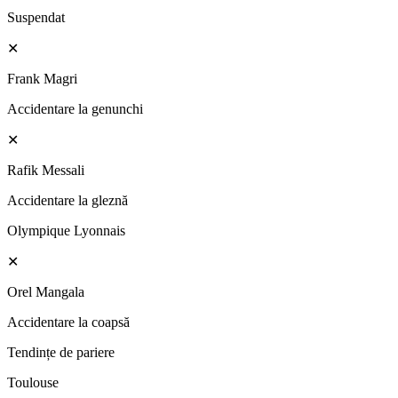
Suspendat
✕
Frank Magri
Accidentare la genunchi
✕
Rafik Messali
Accidentare la gleznă
Olympique Lyonnais
✕
Orel Mangala
Accidentare la coapsă
Tendințe de pariere
Toulouse