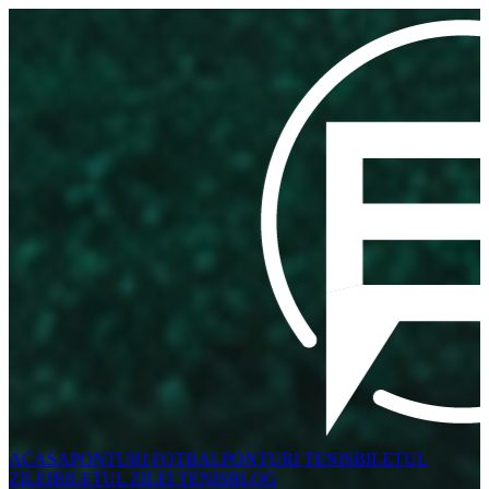
ACASA
PONTURI FOTBAL
PONTURI TENIS
BILETUL
ZILEI
BILETUL ZILEI TENIS
BLOG