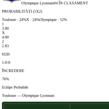
Olympique Lyonnais
#
4
ÎN CLASAMENT
PROBABILITĂȚI (1X2)
Toulouse
·
24
%
X ·
24
%
Olympique
·
52
%
1
3.90
X
4.00
2
1.83
H2H
1
-
0
-
0
ÎNCREDERE
76
%
Echipe Probabile
Toulouse
—
Olympique Lyonnais