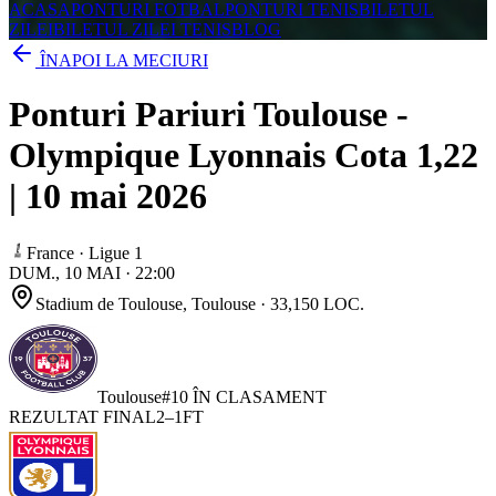
ACASA
PONTURI FOTBAL
PONTURI TENIS
BILETUL
ZILEI
BILETUL ZILEI TENIS
BLOG
ÎNAPOI LA MECIURI
Ponturi Pariuri Toulouse -
Olympique Lyonnais Cota 1,22
| 10 mai 2026
France
·
Ligue 1
DUM., 10 MAI
·
22:00
Stadium de Toulouse
, Toulouse
· 33,150 LOC.
Toulouse
#
10
ÎN CLASAMENT
REZULTAT FINAL
2
–
1
FT