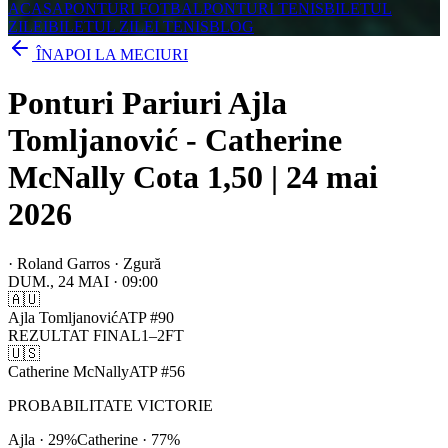
ACASA
PONTURI FOTBAL
PONTURI TENIS
BILETUL
ZILEI
BILETUL ZILEI TENIS
BLOG
ÎNAPOI LA MECIURI
Ponturi Pariuri Ajla
Tomljanović - Catherine
McNally Cota 1,50 | 24 mai
2026
·
Roland Garros · Zgură
DUM., 24 MAI
·
09:00
🇦🇺
Ajla Tomljanović
ATP
#
90
REZULTAT FINAL
1
–
2
FT
🇺🇸
Catherine McNally
ATP
#
56
PROBABILITATE VICTORIE
Ajla
·
29
%
Catherine
·
77
%