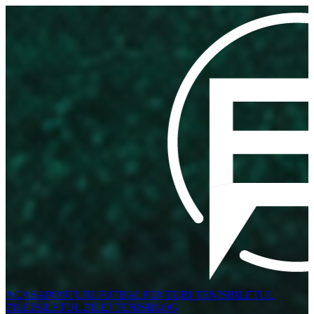
ACASA
PONTURI FOTBAL
PONTURI TENIS
BILETUL
ZILEI
BILETUL ZILEI TENIS
BLOG