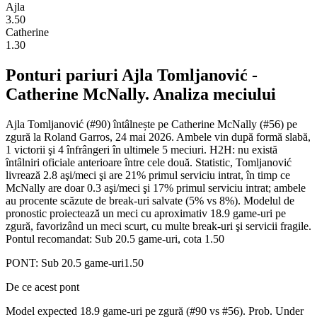
Ajla
3.50
Catherine
1.30
Ponturi pariuri
Ajla Tomljanović
-
Catherine McNally
. Analiza meciului
Ajla Tomljanović (#90) întâlnește pe Catherine McNally (#56) pe
zgură la Roland Garros, 24 mai 2026. Ambele vin după formă slabă,
1 victorii şi 4 înfrângeri în ultimele 5 meciuri. H2H: nu există
întâlniri oficiale anterioare între cele două. Statistic, Tomljanović
livrează 2.8 aşi/meci şi are 21% primul serviciu intrat, în timp ce
McNally are doar 0.3 aşi/meci şi 17% primul serviciu intrat; ambele
au procente scăzute de break-uri salvate (5% vs 8%). Modelul de
pronostic proiectează un meci cu aproximativ 18.9 game-uri pe
zgură, favorizând un meci scurt, cu multe break-uri şi servicii fragile.
Pontul recomandat: Sub 20.5 game-uri, cota 1.50
PONT:
Sub 20.5 game-uri
1.50
De ce acest pont
Model expected 18.9 game-uri pe zgură (#90 vs #56). Prob. Under