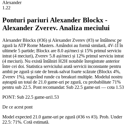
Alexander
1.22
Ponturi pariuri
Alexander Blockx
-
Alexander Zverev
. Analiza meciului
Alexander Blockx (#36) și Alexander Zverev (#3) se întâlnesc pe
zgură la ATP Rome Masters. Amândoi au formă similară, 4V-1Î în
ultimele 5 partide; Blockx are 8.0 ași/meci și 15% primul serviciu
intrat (4 meciuri), Zverev 5.8 ași/meci și 12% primul serviciu intrat
(4 meciuri). Nu există întâlniri H2H notabile înregistrate anterior
între cei doi. Statistica serviciului arată servicii inconstante pentru
ambii pe zgură și rate de break-salvat foarte scăzute (Blockx 4%,
Zverev 1%), sugerând runde cu breakuri multiple. Modelul nostru
așteaptă un total de 21.0 game-uri pe zgură, cu probabilitate 71%
pentru sub 22.5. Pont recomandat: Sub 22.5 game-uri — cota 1.53
PONT:
Sub 22.5 game-uri
1.53
De ce acest pont
Model expected 21.0 game-uri pe zgură (#36 vs #3). Prob. Under
22.5: 71%. Cotă estimată.