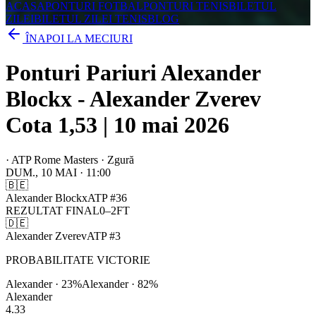
ACASA
PONTURI FOTBAL
PONTURI TENIS
BILETUL
ZILEI
BILETUL ZILEI TENIS
BLOG
ÎNAPOI LA MECIURI
Ponturi Pariuri Alexander
Blockx - Alexander Zverev
Cota 1,53 | 10 mai 2026
·
ATP Rome Masters · Zgură
DUM., 10 MAI
·
11:00
🇧🇪
Alexander Blockx
ATP
#
36
REZULTAT FINAL
0
–
2
FT
🇩🇪
Alexander Zverev
ATP
#
3
PROBABILITATE VICTORIE
Alexander
·
23
%
Alexander
·
82
%
Alexander
4.33