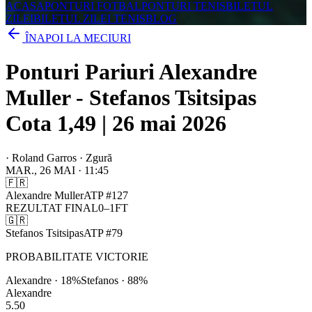
ACASA
PONTURI FOTBAL
PONTURI TENIS
BILETUL
ZILEI
BILETUL ZILEI TENIS
BLOG
ÎNAPOI LA MECIURI
Ponturi Pariuri Alexandre
Muller - Stefanos Tsitsipas
Cota 1,49 | 26 mai 2026
·
Roland Garros · Zgură
MAR., 26 MAI
·
11:45
🇫🇷
Alexandre Muller
ATP
#
127
REZULTAT FINAL
0
–
1
FT
🇬🇷
Stefanos Tsitsipas
ATP
#
79
PROBABILITATE VICTORIE
Alexandre
·
18
%
Stefanos
·
88
%
Alexandre
5.50