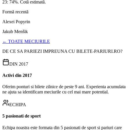
23: 74%. Cotă estimată.
Formă recentă
Alexei Popyrin
Jakub Menšik
← TOATE MECIURILE
DE CE SA PARIEZI IMPREUNA CU BILETE-PARIURI.RO?
DIN 2017
Activi din 2017
Oferim ponturi si bilete zilnice de peste 9 ani. Experienta acumulata
ne ajuta sa identificam meciurile cu cel mai mare potential.
ECHIPA
5 pasionati de sport
Echipa noastra este formata din 5 pasionati de sport si pariuri care