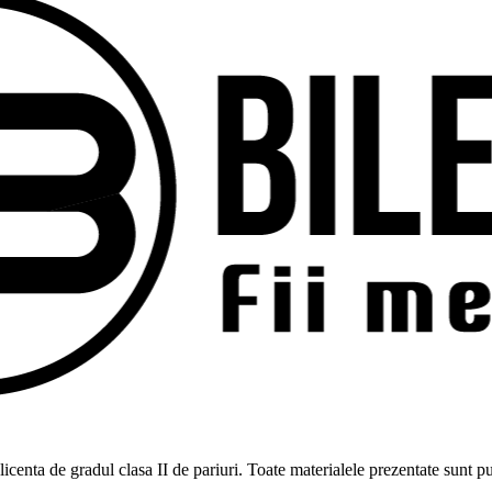
ne licenta de gradul clasa II de pariuri. Toate materialele prezentate sunt 