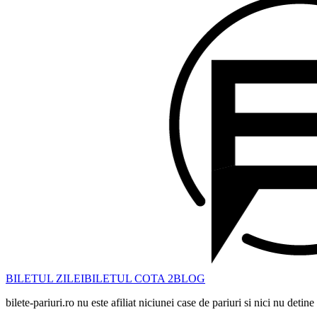
BILETUL ZILEI
BILETUL COTA 2
BLOG
bilete-pariuri.ro nu este afiliat niciunei case de pariuri si nici nu deti