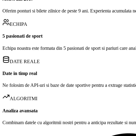
Oferim ponturi si bilete zilnice de peste 9 ani. Experienta acumulata n
ECHIPA
5 pasionati de sport
Echipa noastra este formata din 5 pasionati de sport si pariuri care an
DATE REALE
Date in timp real
Ne folosim de API-uri si baze de date sportive pentru a extrage statistic
ALGORITMI
Analiza avansata
Combinam datele cu algoritmii nostri pentru a anticipa rezultate si numa