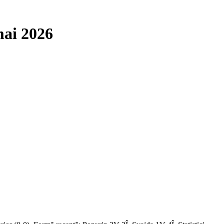
mai 2026