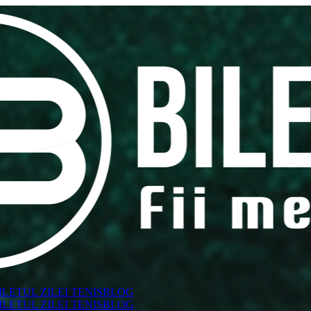
ILETUL ZILEI TENIS
BLOG
ILETUL ZILEI TENIS
BLOG