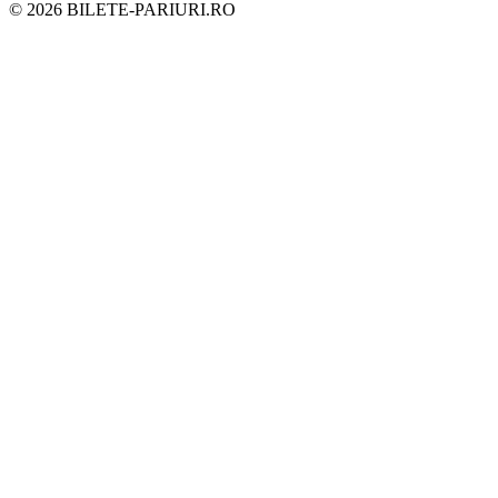
©
2026
BILETE-PARIURI.RO