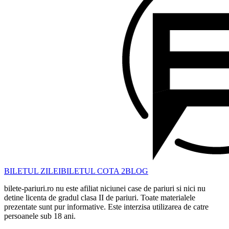
BILETUL ZILEI
BILETUL COTA 2
BLOG
bilete-pariuri.ro nu este afiliat niciunei case de pariuri si nici nu
detine licenta de gradul clasa II de pariuri. Toate materialele
prezentate sunt pur informative. Este interzisa utilizarea de catre
persoanele sub 18 ani.