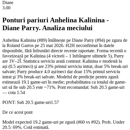
Diane
3.00
Ponturi pariuri
Anhelina Kalinina
-
Diane Parry
. Analiza meciului
Anhelina Kalinina (#89) întâlnește pe Diane Parry (#94) pe zgura de
la Roland Garros pe 25 mai 2026. H2H neconfirmat în datele
disponibile, fără înfruntări directe recente raportate. Forma recentă o
favorizează pe Kalinina (4 victorii – 1 înfrângere ultimele 5), Parry
are 3V–2Î. Statistica serviciu arată contrast: Kalinina e modestă la
ași (0.5 ași/meci) şi are 23% primul serviciu intrat, doar 5% break-uri
salvate; Parry produce 4.0 ași/meci dar doar 15% primul serviciu
intrat şi 3% break-uri salvate. Modelul de predicție pentru zgură
estimează 19.1 game-uri în medie; probabilitatea ca totalul de game-
uri să fie sub 20.5 este ~71%. Pont recomandat: Sub 20.5 game-uri
— cota 1.54
PONT:
Sub 20.5 game-uri
1.57
De ce acest pont
Model expected 19.2 game-uri pe zgură (#60 vs #92). Prob. Under
20.5: 69%. Cotă estimată.