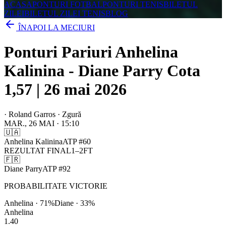
ACASA
PONTURI FOTBAL
PONTURI TENIS
BILETUL
ZILEI
BILETUL ZILEI TENIS
BLOG
ÎNAPOI LA MECIURI
Ponturi Pariuri Anhelina
Kalinina - Diane Parry Cota
1,57 | 26 mai 2026
·
Roland Garros · Zgură
MAR., 26 MAI
·
15:10
🇺🇦
Anhelina Kalinina
ATP
#
60
REZULTAT FINAL
1
–
2
FT
🇫🇷
Diane Parry
ATP
#
92
PROBABILITATE VICTORIE
Anhelina
·
71
%
Diane
·
33
%
Anhelina
1.40