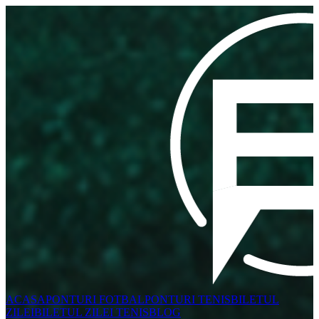
ACASA
PONTURI FOTBAL
PONTURI TENIS
BILETUL
ZILEI
BILETUL ZILEI TENIS
BLOG