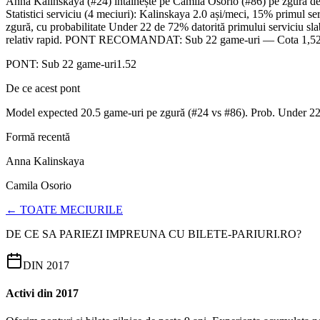
Anna Kalinskaya (#24) întâlnește pe Camila Osorio (#86) pe zgura de 
Statistici serviciu (4 meciuri): Kalinskaya 2.0 ași/meci, 15% primul se
zgură, cu probabilitate Under 22 de 72% datorită primului serviciu slab
relativ rapid. PONT RECOMANDAT: Sub 22 game-uri — Cota 1,5
PONT:
Sub 22 game-uri
1.52
De ce acest pont
Model expected 20.5 game-uri pe zgură (#24 vs #86). Prob. Under 22
Formă recentă
Anna Kalinskaya
Camila Osorio
← TOATE MECIURILE
DE CE SA PARIEZI IMPREUNA CU BILETE-PARIURI.RO?
DIN 2017
Activi din 2017