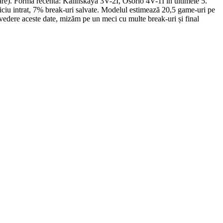
are). Forma recentă: Kalinskaya 3V-2Î, Osorio 4V-1Î în ultimele 5.
viciu intrat, 7% break-uri salvate. Modelul estimează 20,5 game-uri pe
 vedere aceste date, mizăm pe un meci cu multe break-uri și final