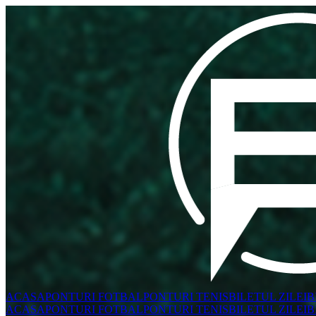
ACASA
PONTURI FOTBAL
PONTURI TENIS
BILETUL ZILEI
B
ACASA
PONTURI FOTBAL
PONTURI TENIS
BILETUL ZILEI
B