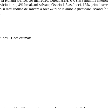
la Roland Garros, 30 mai 2026. Direct H2H: 0-0 (fără întâlniri anterio
rviciu intrat, 4% break-uri salvate; Osorio 1.3 ași/meci, 18% primul ser
 și ratei reduse de salvare a break-urilor la ambele jucătoare. Având în
2
: 72%. Cotă estimată.