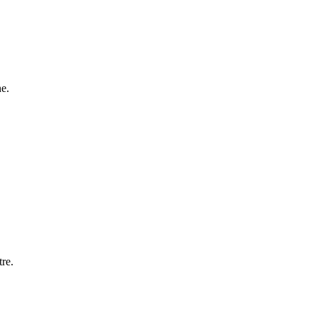
ne.
tre.