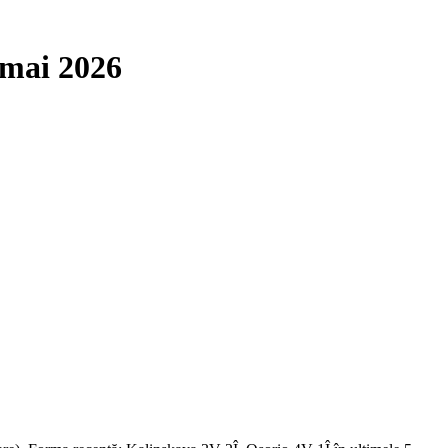
 mai 2026