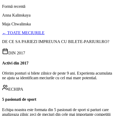
Formă recentă
Anna Kalinskaya
Maja Chwalinska
← TOATE MECIURILE
DE CE SA PARIEZI IMPREUNA CU BILETE-PARIURI.RO?
DIN 2017
Activi din 2017
Oferim ponturi si bilete zilnice de peste 9 ani. Experienta acumulata
ne ajuta sa identificam meciurile cu cel mai mare potential.
ECHIPA
5 pasionati de sport
Echipa noastra este formata din 5 pasionati de sport si pariuri care
analizeaza zilnic zeci de meciuri din cele mai importante competitii