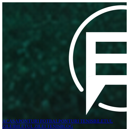
ACASA
PONTURI FOTBAL
PONTURI TENIS
BILETUL
ZILEI
BILETUL ZILEI TENIS
BLOG