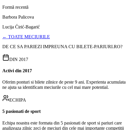
Formă recentă
Barbora Palicova
Lucija Ćirić-Bagarić
← TOATE MECIURILE
DE CE SA PARIEZI IMPREUNA CU BILETE-PARIURI.RO?
DIN 2017
Activi din 2017
Oferim ponturi si bilete zilnice de peste 9 ani. Experienta acumulata
ne ajuta sa identificam meciurile cu cel mai mare potential.
ECHIPA
5 pasionati de sport
Echipa noastra este formata din 5 pasionati de sport si pariuri care
analizeaza zilnic zeci de meciuri din cele mai importante competitii