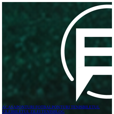
ACASA
PONTURI FOTBAL
PONTURI TENIS
BILETUL
ZILEI
BILETUL ZILEI TENIS
BLOG