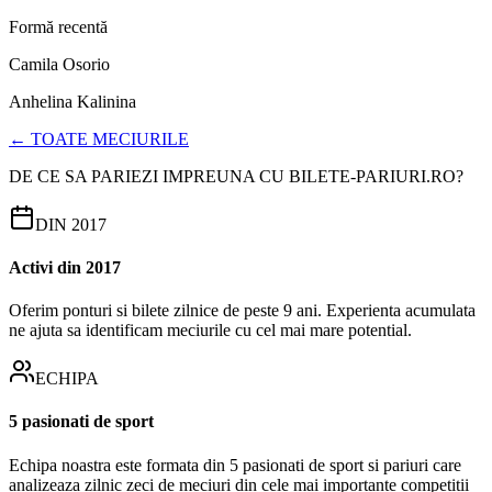
Formă recentă
Camila Osorio
Anhelina Kalinina
← TOATE MECIURILE
DE CE SA PARIEZI IMPREUNA CU BILETE-PARIURI.RO?
DIN 2017
Activi din 2017
Oferim ponturi si bilete zilnice de peste 9 ani. Experienta acumulata
ne ajuta sa identificam meciurile cu cel mai mare potential.
ECHIPA
5 pasionati de sport
Echipa noastra este formata din 5 pasionati de sport si pariuri care
analizeaza zilnic zeci de meciuri din cele mai importante competitii